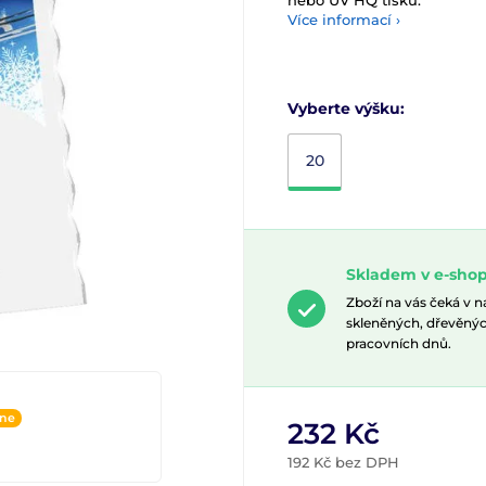
nebo UV HQ tisku.
Více informací ›
Vyberte výšku:
20
Skladem v e-shop
Zboží na vás čeká v 
skleněných, dřevěnýc
pracovních dnů.
ine
232 Kč
192 Kč bez DPH