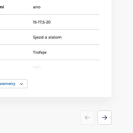
ní
ano
15-17,5-20
Sjezd a slalom
Trofeje
sklo
ace
laserové gravírování
parametry