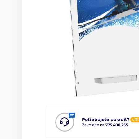
Potřebujete poradit?
offl
Zavolejte na
775 400 255