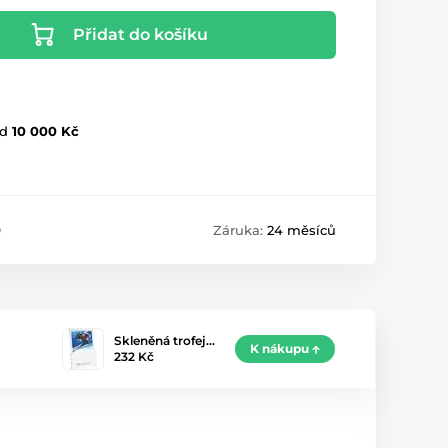
Přidat do košíku
d
10 000 Kč
9
Záruka:
24 měsíců
Skleněná trofej…
K nákupu
232 Kč