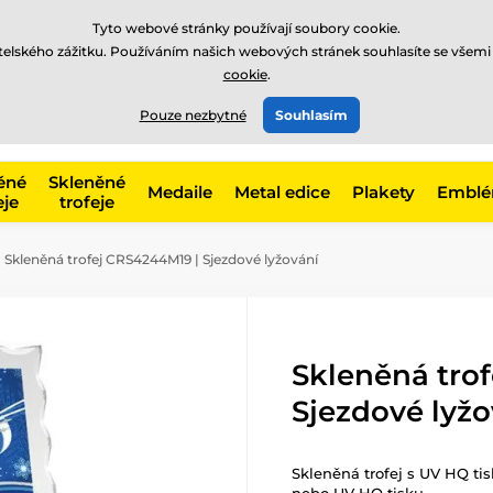
Tyto webové stránky používají soubory cookie.
atelského zážitku. Používáním našich webových stránek souhlasíte se všemi
cookie
.
775 400 255
offline
t, kategorie
Pouze nezbytné
Souhlasím
Zavolejte nám
(Po-Pá 8-17)
ěné
Skleněné
Medaile
Metal edice
Plakety
Embl
eje
trofeje
Skleněná trofej CRS4244M19 | Sjezdové lyžování
Skleněná tro
Sjezdové lyžo
Skleněná trofej s UV HQ ti