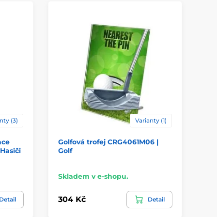
nty (3)
Varianty (1)
ace
Golfová trofej CRG4061M06 |
Sk
Hasiči
Golf
CR
Skladem v e-shopu.
Sk
304 Kč
23
Detail
Detail