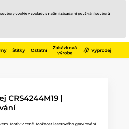
Registrace
Přihlásit se
CZK
 soubory cookie v souladu s našimi
zásadami používání souborů
0
Nakupte ještě za
10 000 Kč
0 Kč
a získejte
dopravu zdarma
Zakázková
émy
Štítky
Ostatní
Výprodej
výroba
fej CRS4244M19 |
vání
skem. Motiv v ceně. Možnost laserového gravírování