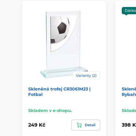
Dárko
Varianty (2)
Skleněná trofej CR3061M23 |
Skleně
Fotbal
Rybař
Skladem v e-shopu.
Sklad
249 Kč
398 K
Detail