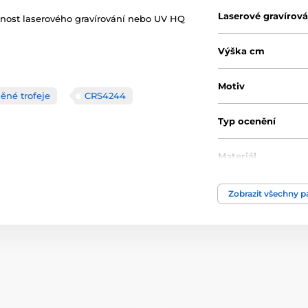
Laserové gravírová
žnost laserového gravírování nebo UV HQ
Výška cm
Motiv
ěné trofeje
CRS4244
Typ ocenění
Materiál
Způsob personaliz
Zobrazit všechny 