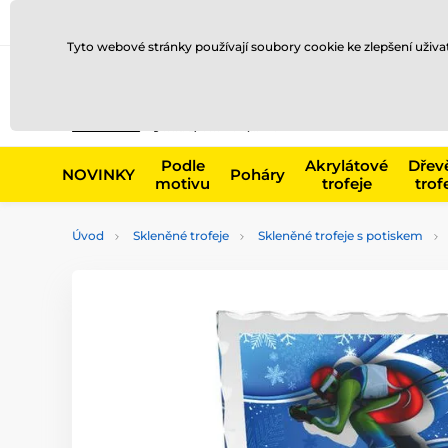
Doprava a platba
Prodejny
Kontakty
Blog
Tyto webové stránky používají soubory cookie ke zlepšení uživ
Např. produk
Podle
Akrylátové
Dřev
NOVINKY
Poháry
motivu
trofeje
trof
Úvod
Skleněné trofeje
Skleněné trofeje s potiskem