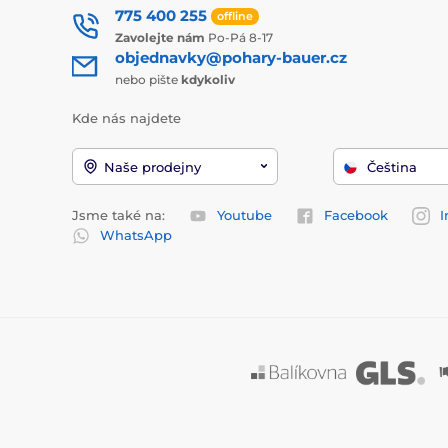
775 400 255
offline
Zavolejte nám
Po-Pá 8-17
objednavky@pohary-bauer.cz
nebo pište
kdykoliv
Kde nás najdete
Naše prodejny
Čeština
Jsme také na:
Youtube
Facebook
I
WhatsApp