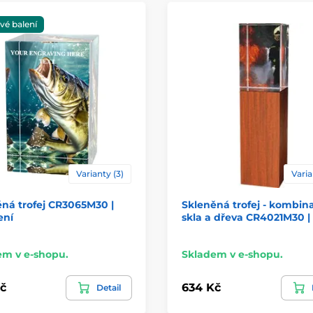
vé balení
Varianty (3)
Varia
ná trofej CR3065M30 |
Skleněná trofej - kombin
ení
skla a dřeva CR4021M30 | 
em v e-shopu.
Skladem v e-shopu.
č
634 Kč
Detail