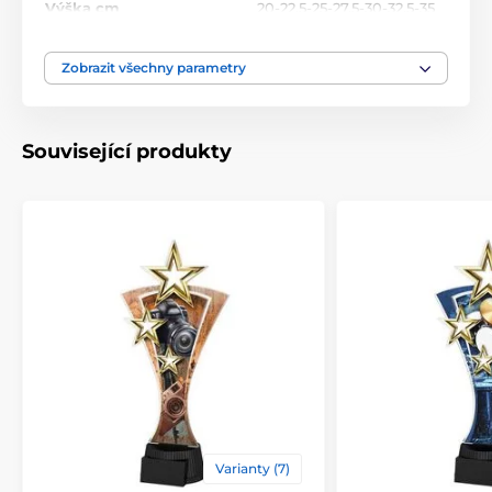
Výška cm
20-22.5-25-27.5-30-32.5-35
Motiv
Quiz
Zobrazit všechny parametry
Typ ocenění
Trofeje
Související produkty
Materiál
akrylát
Způsob personalizace
štítek
Varianty (7)