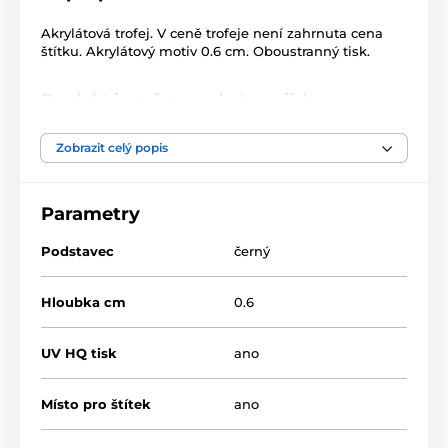
Akrylátová trofej. V ceně trofeje není zahrnuta cena
štítku. Akrylátový motiv 0.6 cm. Oboustranný tisk.
Produkt je zařazen v kategoriích
Quiz
ASTAR
Zobrazit celý popis
Parametry
Podstavec
černý
Hloubka cm
0.6
UV HQ tisk
ano
Místo pro štítek
ano