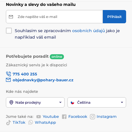
Novinky a slevy do vašeho mailu
Zde napište váš e-mail
Přihlásit
Souhlasím se zpracováním
osobních údajů
jako je
například váš email
Potřebujete poradit
online
Zákaznický servis je k dispozici
775 400 255
objednavky@pohary-bauer.cz
Kde nás najdete
Naše prodejny
Čeština
Jsme také na:
Youtube
Facebook
Instagram
TikTok
WhatsApp