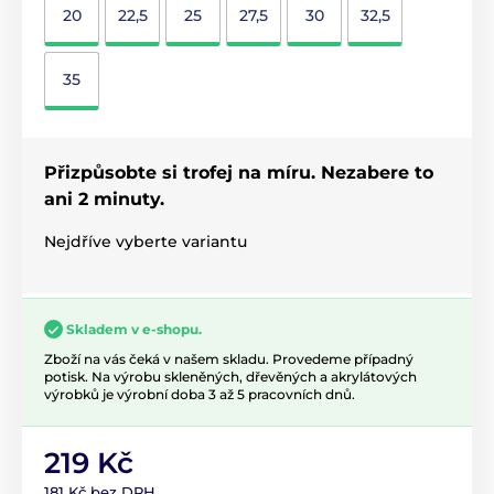
20
22,5
25
27,5
30
32,5
35
Přizpůsobte si trofej na míru. Nezabere to
ani 2 minuty.
Nejdříve vyberte variantu
Skladem v e-shopu.
Zboží na vás čeká v našem skladu. Provedeme případný
potisk. Na výrobu skleněných, dřevěných a akrylátových
výrobků je výrobní doba 3 až 5 pracovních dnů.
219 Kč
181 Kč bez DPH