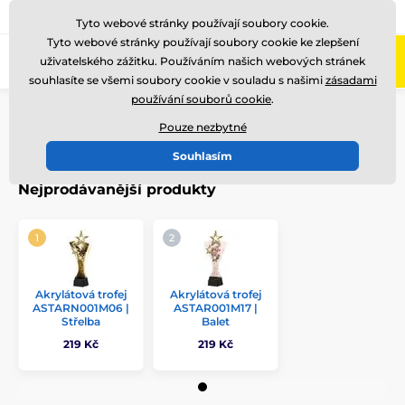
775 400 255
Zavolejte nám
(Po-Pá 8-17)
Tyto webové stránky používají soubory cookie.
Tyto webové stránky používají soubory cookie ke zlepšení
0
uživatelského zážitku. Používáním našich webových stránek
Menu
souhlasíte se všemi soubory cookie v souladu s našimi
zásadami
používání souborů cookie
.
Úvod
Akrylátové trofeje
ASTAR
Pouze nezbytné
ASTAR
Souhlasím
Nejprodávanější produkty
Akrylátová trofej
Akrylátová trofej
ASTARN001M06 |
ASTAR001M17 |
Střelba
Balet
219 Kč
219 Kč