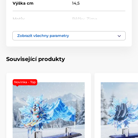
Výška cm
14,5
Motiv
Běžky
,
Zima
Typ ocenění
Trofeje
Zobrazit všechny parametry
Materiál
akrylát
,
sklo
Související produkty
Novinka - Top