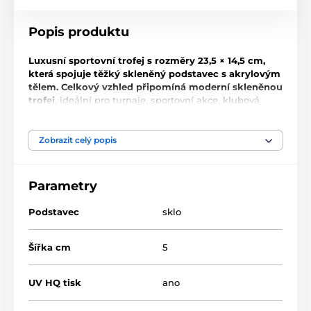
Popis produktu
Luxusní sportovní trofej s rozměry 23,5 × 14,5 cm,
která spojuje těžký skleněný podstavec s akrylovým
tělem. Celkový vzhled připomíná moderní skleněnou
trofej
, ideální pro turnaje, sportovní akce, klubová
ocenění i firemní závody.
Díky preciznímu zpracování a výraznému sportovnímu
Zobrazit celý popis
motivu se jedná o reprezentativní ocenění vhodné pro
každou ceremonii či slavnostní vyhlášení výsledků.
Parametry
Součástí designu je také
prostor pro vlastní text
,
který upravíme přesně podle vašeho přání.
Podstavec
sklo
Produkt je zařazen v kategoriích
Šířka cm
5
Běžky
Zimní sporty
APLAG26
UV HQ tisk
ano