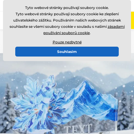
775 400 255
Zavolejte nám
(Po-Pá 8-17)
Tyto webové stránky používají soubory cookie.
Tyto webové stránky používají soubory cookie ke zlepšení
0
uživatelského zážitku. Používáním našich webových stránek
Menu
souhlasíte se všemi soubory cookie v souladu s našimi
zásadami
používání souborů cookie
.
Úvod
Akrylátové trofeje
APLAG26
Pouze nezbytné
Souhlasím