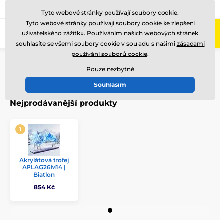
775 400 255
Zavolejte nám
(Po-Pá 8-17)
Tyto webové stránky používají soubory cookie.
Tyto webové stránky používají soubory cookie ke zlepšení
0
uživatelského zážitku. Používáním našich webových stránek
Menu
souhlasíte se všemi soubory cookie v souladu s našimi
zásadami
používání souborů cookie
.
Úvod
Akrylátové trofeje
APLAG26
Pouze nezbytné
APLAG26
Souhlasím
Nejprodávanější produkty
Akrylátová trofej
APLAG26M14 |
Biatlon
854 Kč