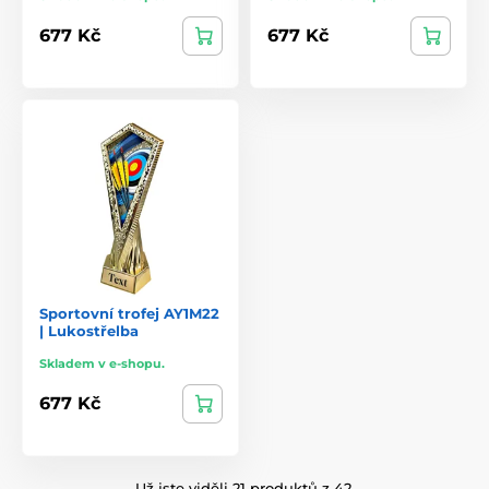
677 Kč
677 Kč
Sportovní trofej AY1M22
| Lukostřelba
Skladem v e-shopu.
677 Kč
Už jste viděli 21 produktů z 42.