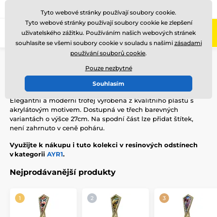
775 400 255
Zavolejte nám
(Po-Pá 8-17)
Tyto webové stránky používají soubory cookie.
Tyto webové stránky používají soubory cookie ke zlepšení
0
uživatelského zážitku. Používáním našich webových stránek
Menu
souhlasíte se všemi soubory cookie v souladu s našimi
zásadami
používání souborů cookie
.
Úvod
Akrylátové trofeje
AY1
Pouze nezbytné
AY1
Souhlasím
Elegantní a moderní trofej vyrobená z kvalitního plastu s
akrylátovým motivem. Dostupná ve třech barevných
variantách o výšce 27cm. Na spodní část lze přidat štítek,
není zahrnuto v ceně poháru.
Využijte k nákupu i tuto kolekci v resinových odstínech
v kategorii
AYR1
.
Nejprodávanější produkty