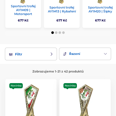
Sportovní trofej
Sportovní trofej
Sportovní trofej
AY1M09 |
AY1M13 | Rybaření
AY1M20 | Šipky
Motorsport
677 Kč
677 Kč
677 Kč
Řazení
Filtr
Zobrazujeme 1-21 z 42 produktů
Novinka
Novinka