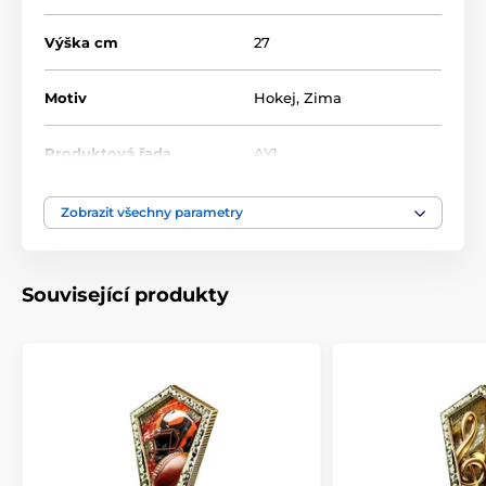
Výška cm
27
Motiv
Hokej
,
Zima
Produktová řada
AY1
Typ ocenění
Trofeje
Zobrazit všechny parametry
Materiál
akrylát
,
plast
Související produkty
Způsob personalizace
štítek