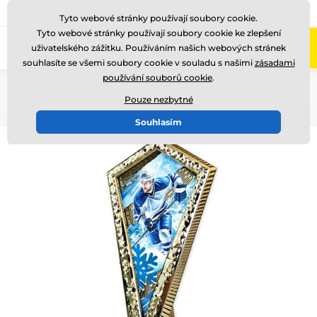
775 400 255
Zavolejte nám
(Po-Pá 8-17)
Tyto webové stránky používají soubory cookie.
Tyto webové stránky používají soubory cookie ke zlepšení
0
uživatelského zážitku. Používáním našich webových stránek
Menu
souhlasíte se všemi soubory cookie v souladu s našimi
zásadami
používání souborů cookie
.
Úvod
Akrylátové trofeje
AY1
Pouze nezbytné
Souhlasím