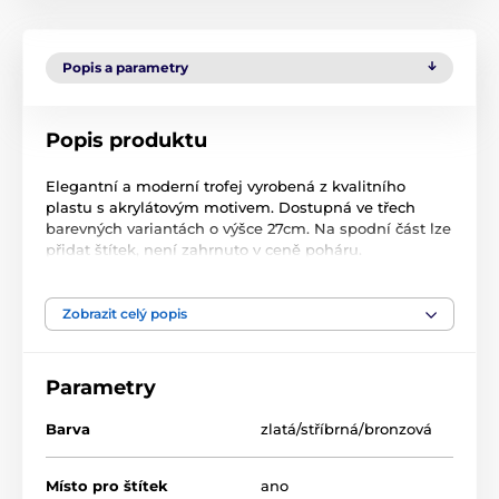
Popis a parametry
Popis produktu
Elegantní a moderní trofej vyrobená z kvalitního
plastu s akrylátovým motivem. Dostupná ve třech
barevných variantách o výšce 27cm. Na spodní část lze
přidat štítek, není zahrnuto v ceně poháru.
Zobrazit celý popis
Produkt je zařazen v kategoriích
Hokej
Zimní sporty
AY1
AY1
Parametry
Barva
zlatá/stříbrná/bronzová
Místo pro štítek
ano