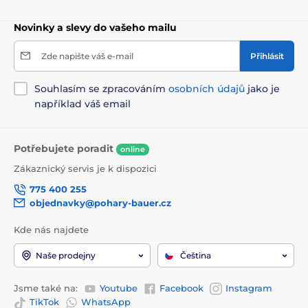
Novinky a slevy do vašeho mailu
Zde napište váš e-mail
Přihlásit
Souhlasím se zpracováním
osobních údajů
jako je
například váš email
Potřebujete poradit
online
Zákaznický servis je k dispozici
775 400 255
objednavky@pohary-bauer.cz
Kde nás najdete
Naše prodejny
Čeština
Jsme také na:
Youtube
Facebook
Instagram
TikTok
WhatsApp