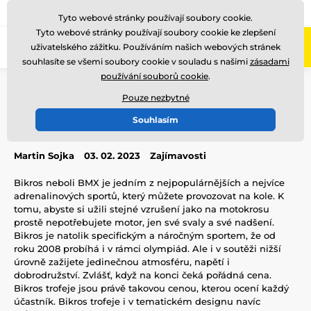
775 400 255
Zavolejte nám
(Po-Pá 8-17)
Tyto webové stránky používají soubory cookie.
Tyto webové stránky používají soubory cookie ke zlepšení
0
uživatelského zážitku. Používáním našich webových stránek
Menu
souhlasíte se všemi soubory cookie v souladu s našimi
zásadami
používání souborů cookie
.
Úvod
Blog
Zajímavosti
Bikros trofeje
Pouze nezbytné
Bikros trofeje
Souhlasím
Martin Sojka
03. 02. 2023
Zajímavosti
Bikros neboli BMX je jedním z nejpopulárnějších a nejvíce
adrenalinových sportů, který můžete provozovat na kole. K
tomu, abyste si užili stejné vzrušení jako na motokrosu
prostě nepotřebujete motor, jen své svaly a své nadšení.
Bikros je natolik specifickým a náročným sportem, že od
roku 2008 probíhá i v rámci olympiád. Ale i v soutěži nižší
úrovně zažijete jedinečnou atmosféru, napětí i
dobrodružství. Zvlášť, když na konci čeká pořádná cena.
Bikros trofeje jsou právě takovou cenou, kterou ocení každý
účastník. Bikros trofeje i v tematickém designu navíc