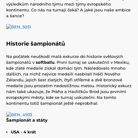
výsledkům národního týmu mezi týmy evropského
kontinentu. Co nás na turnaji čeká? A jaké jsou naše ambice
a šance?
Historie šampionátů
Na počátek neuškodí malá exkurze do historie světových
šampionátů v
softballu
. První turnaj se uskutečnil v Mexiku,
kde zlaté medaile získal domácí tým. Následovalo mnoho
dalších, na nichž nejvice medailí nasbírali hráči Nového
Zélandu, jejich šest zlatých, čtyři stříbrné a dvě bronzové
medaile jsou prozatím nedostižnou metou. Historický exkurz
nám také ukazuje, že Praha a Havlíčkův Brod jsou prvními
evropskými městy, kde se turnaj uskuteční. Na tomto
kontinentu totiž šampionát ještě neprobíhal.
Šampionát a státy
USA - 4 krát