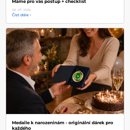
Máme pro vás postup + checklist
09. 07.
2026
Číst dále ›
Medaile k narozeninám - originální dárek pro
každého