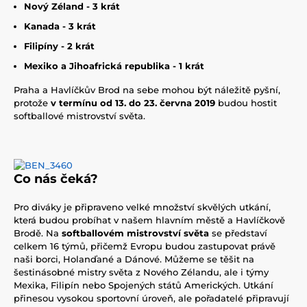
Nový Zéland - 3 krát
Kanada - 3 krát
Filipíny - 2 krát
Mexiko a Jihoafrická republika - 1 krát
Praha a Havlíčkův Brod na sebe mohou být náležitě pyšní,
protože
v termínu od 13. do 23. června 2019
budou hostit
softballové mistrovství světa.
Co nás čeká?
Pro diváky je připraveno velké množství skvělých utkání,
která budou probíhat v našem hlavním městě a Havlíčkově
Brodě. Na
softballovém mistrovství světa
se představí
celkem 16 týmů, přičemž Evropu budou zastupovat právě
naši borci, Holanďané a Dánové. Můžeme se těšit na
šestinásobné mistry světa z Nového Zélandu, ale i týmy
Mexika, Filipín nebo Spojených států Amerických. Utkání
přinesou vysokou sportovní úroveň, ale pořadatelé připravují