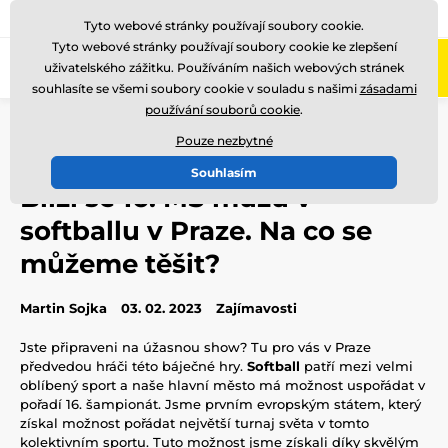
775 400 255
Zavolejte nám
(Po-Pá 8-17)
Tyto webové stránky používají soubory cookie.
Tyto webové stránky používají soubory cookie ke zlepšení
0
uživatelského zážitku. Používáním našich webových stránek
Menu
souhlasíte se všemi soubory cookie v souladu s našimi
zásadami
používání souborů cookie
.
Úvod
Blog
Zajímavosti
Blíží se 16. MS můžů v softballu v Praze. Na co se můžeme těšit?
Pouze nezbytné
Souhlasím
Blíží se 16. MS můžů v
softballu v Praze. Na co se
můžeme těšit?
Martin Sojka
03. 02. 2023
Zajímavosti
Jste připraveni na úžasnou show? Tu pro vás v Praze
předvedou hráči této báječné hry.
Softball
patří mezi velmi
oblíbený sport a naše hlavní město má možnost uspořádat v
pořadí 16. šampionát. Jsme prvním evropským státem, který
získal možnost pořádat největší turnaj světa v tomto
kolektivním sportu. Tuto možnost jsme získali díky skvělým