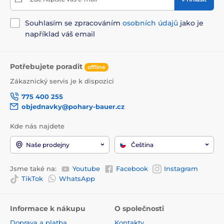
Souhlasím se zpracováním
osobních údajů
jako je
například váš email
Potřebujete poradit
offline
Zákaznický servis je k dispozici
775 400 255
objednavky@pohary-bauer.cz
Kde nás najdete
Naše prodejny
Čeština
Jsme také na:
Youtube
Facebook
Instagram
TikTok
WhatsApp
Informace k nákupu
O společnosti
Doprava a platba
Kontakty