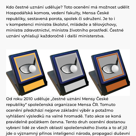
Kdo čestné uznání uděluje? Toto ocenění má možnost udělit
Hospodářská komora, vedení fakulty, Mensa České
republiky, sestavená porota, spolek či sdružení. Je to i
v kompetenci ministra školství, mládeže a tělovýchovy,
ministra zdravotnictví, ministra životního prostředí. Čestné
uznání vyhlašují každoročně i další ministerstva.
Od roku 2010 uděluje „čestné uznání Mensy České
republiky“ společenská organizace Mensa ČR. Tomuto
ocenění předchází nejprve základní výběr a potažmo
vyhlášení výsledků na valné hromadě. Tato akce se koná
pravidelně počátkem června. Tento druh ocenění dostanou
vybraní lidé ze všech oblastí společenského života a to ať již
jde o významný přínos inteligenci národa, propagaci duševní