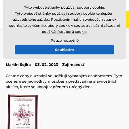
775 400 255
Zavolejte nám
(Po-Pá 8-17)
Tyto webové stránky používají soubory cookie.
Tyto webové stránky používají soubory cookie ke zlepšení
0
uživatelského zážitku. Používáním našich webových stránek
Menu
souhlasíte se všemi soubory cookie v souladu s našimi
zásadami
používání souborů cookie
.
Úvod
Blog
Zajímavosti
Čestné ceny a uznání
Pouze nezbytné
Čestné ceny a uznání
Souhlasím
Martin Sojka
03. 02. 2023
Zajímavosti
Čestné ceny a uznání se udělují vybraným osobnostem. Tyto
ocenění se jednotlivým osobám předávají na slavnostních
akcích, které se konají v předem určený den.