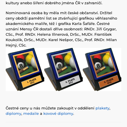
kultury anebo šíření dobrého jména ČR v zahraničí.
Nominovaná osoba by měla mít české občanství. Držitel
ceny obdrží pamětní list se ztvárňující grafikou věhlasného
akademického malíře, též i grafika Karla Šafáře. Čestné
uznání Mensy ČR dostali dříve osobnosti: RNDr. Jiří Grygar,
CSc., Prof. RNDr. Helena Illnerová, DrSc., MUDr. František
Koukolík, DrSc., MUDr. Karel Nešpor, CSc., Prof. RNDr. Milan
Hejný, CSc.
Čestné ceny u nás můžete zakoupit v oddělení
plakety
,
diplomy
,
medaile
a
kovové diplomy
.