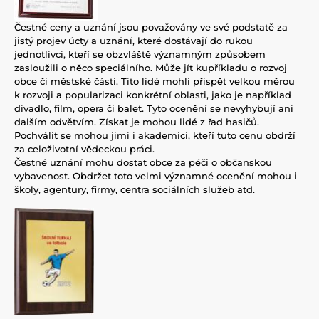
Čestné ceny a uznání jsou považovány ve své podstatě za
jistý projev úcty a uznání, které dostávají do rukou
jednotlivci, kteří se obzvláště významným způsobem
zasloužili o něco speciálního. Může jít kupříkladu o rozvoj
obce či městské části. Tito lidé mohli přispět velkou měrou
k rozvoji a popularizaci konkrétní oblasti, jako je například
divadlo, film, opera či balet. Tyto ocenění se nevyhybují ani
dalším odvětvím. Získat je mohou lidé z řad hasičů.
Pochválit se mohou jimi i akademici, kteří tuto cenu obdrží
za celoživotní vědeckou práci.
Čestné uznání mohu dostat obce za péči o občanskou
vybavenost. Obdržet toto velmi významné ocenění mohou i
školy, agentury, firmy, centra sociálních služeb atd.