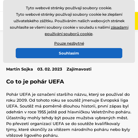
775 400 255
Zavolejte nám
(Po-Pá 8-17)
Tyto webové stránky používají soubory cookie.
Tyto webové stránky používají soubory cookie ke zlepšení
0
uživatelského zážitku. Používáním našich webových stránek
Menu
souhlasíte se všemi soubory cookie v souladu s našimi
zásadami
používání souborů cookie
.
Úvod
Blog
Zajímavosti
Historie poháru UEFA
Pouze nezbytné
Historie poháru UEFA
Souhlasím
Martin Sojka
03. 02. 2023
Zajímavosti
Co to je pohár UEFA
Pohár UEFA je označení staršího názvu, který se používal do
roku 2009. Od tohoto roku se soutěž jmenuje Evropská liga
UEFA. Soutěž má poměrně dlouhou historii, první zápas byl
odehrán v roce 1955 ještě pod hlavničkou Veletržního poháru.
Účastníky mohly tehdy být pouze mužstva vybraných měst.
Po převzetí organizací UEFA se do soutěže kvalifikovaly
týmy, které skončily za vítězem národního poháru nebo byly
vítězové ligového poháru.