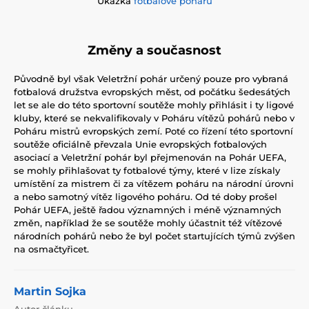
Ukázka
fotbalové poháru
Změny a současnost
Původně byl však Veletržní pohár určený pouze pro vybraná
fotbalová družstva evropských měst, od počátku šedesátých
let se ale do této sportovní soutěže mohly přihlásit i ty ligové
kluby, které se nekvalifikovaly v Poháru vítězů pohárů nebo v
Poháru mistrů evropských zemí. Poté co řízení této sportovní
soutěže oficiálně převzala Unie evropských fotbalových
asociací a Veletržní pohár byl přejmenován na Pohár UEFA,
se mohly přihlašovat ty fotbalové týmy, které v lize získaly
umístění za mistrem či za vítězem poháru na národní úrovni
a nebo samotný vítěz ligového poháru. Od té doby prošel
Pohár UEFA, ještě řadou významných i méně významných
změn, například že se soutěže mohly účastnit též vítězové
národních pohárů nebo že byl počet startujících týmů zvýšen
na osmačtyřicet.
Martin Sojka
Autor článku