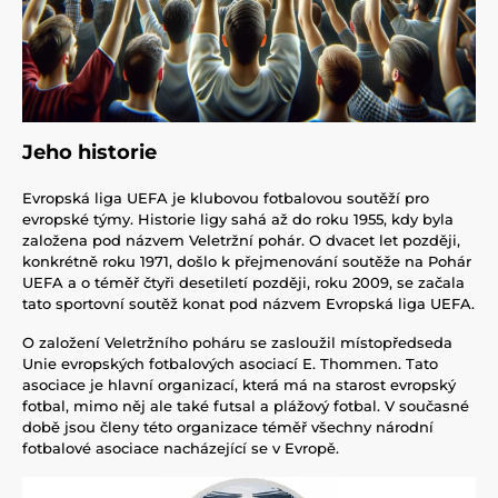
Jeho historie
Evropská liga UEFA je klubovou fotbalovou soutěží pro
evropské týmy. Historie ligy sahá až do roku 1955, kdy byla
založena pod názvem Veletržní pohár. O dvacet let později,
konkrétně roku 1971, došlo k přejmenování soutěže na Pohár
UEFA a o téměř čtyři desetiletí později, roku 2009, se začala
tato sportovní soutěž konat pod názvem Evropská liga UEFA.
O založení Veletržního poháru se zasloužil místopředseda
Unie evropských fotbalových asociací E. Thommen. Tato
asociace je hlavní organizací, která má na starost evropský
fotbal, mimo něj ale také futsal a plážový fotbal. V současné
době jsou členy této organizace téměř všechny národní
fotbalové asociace nacházející se v Evropě.