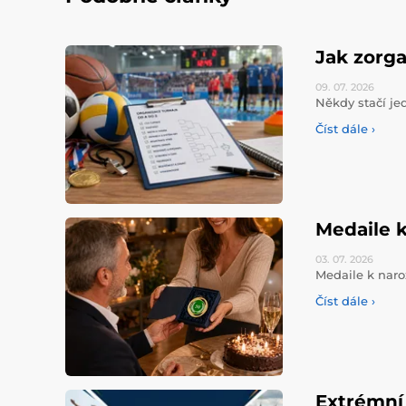
Jak zorga
09. 07.
2026
Někdy stačí jed
Číst dále ›
Medaile k
03. 07.
2026
Medaile k naro
Číst dále ›
Extrémní 