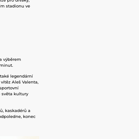
ním stadionu ve
 a výběrem
0 minut.
také legendární
vítěz Aleš Valenta,
sportovní
 světa kultury
ů, kaskadérů a
 odpoledne, konec