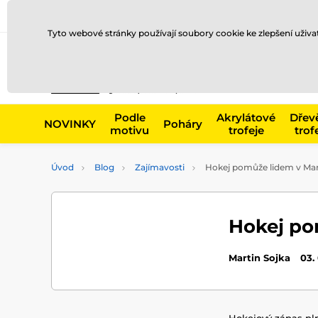
Doprava a platba
Prodejny
Kontakty
Blog
Tyto webové stránky používají soubory cookie ke zlepšení uživ
Např. produk
Podle
Akrylátové
Dřev
NOVINKY
Poháry
motivu
trofeje
trof
Úvod
Blog
Zajímavosti
Hokej pomůže lidem v Mar
Hokej po
Martin Sojka
03.
Hokejový zápas pl