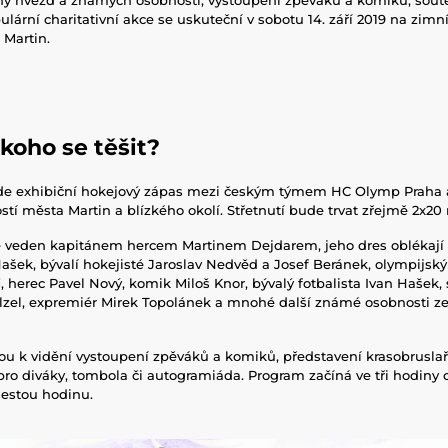
lární charitativní akce se uskuteční v sobotu 14. září 2019 na zim
ě Martin.
 na koho se těšit?
de exhibiční hokejový zápas mezi českým týmem HC Olymp Praha
tí města Martin a blízkého okolí. Střetnutí bude trvat zřejmě 2x2
 veden kapitánem hercem Martinem Dejdarem, jeho dres oblékají 
šek, bývalí hokejisté Jaroslav Nedvěd a Josef Beránek, olympijský 
, herec Pavel Nový, komik Miloš Knor, bývalý fotbalista Ivan Hašek, 
lzel, expremiér Mirek Topolánek a mnohé další známé osobnosti ze
u k vidění vystoupení zpěváků a komiků, představení krasobruslař
ro diváky, tombola či autogramiáda. Program začíná ve tři hodiny
 šestou hodinu.