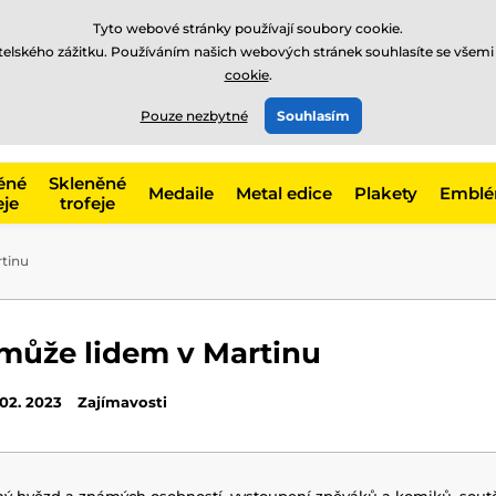
Tyto webové stránky používají soubory cookie.
atelského zážitku. Používáním našich webových stránek souhlasíte se všemi
cookie
.
775 400 255
offline
t, kategorie
Pouze nezbytné
Souhlasím
Zavolejte nám
(Po-Pá 8-17)
ěné
Skleněné
Medaile
Metal edice
Plakety
Embl
eje
trofeje
tinu
může lidem v Martinu
 02. 2023
Zajímavosti
ný hvězd a známých osobností, vystoupení zpěváků a komiků, soutě