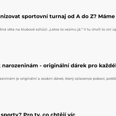
nizovat sportovní turnaj od A do Z? Máme 
iná věta na klubové schůzi: „Letos to vezmu já.“ V tu chvíli to zní 
 narozeninám - originální dárek pro každ
zeninám je originální a osobní dárek, který oslavence pobaví, potěš
sporty? Pro ty, co chtějí víc