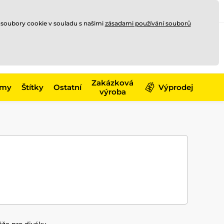
Registrace
Přihlásit se
CZK
 soubory cookie v souladu s našimi
zásadami používání souborů
0
Nakupte ještě za
10 000 Kč
0 Kč
a získejte
dopravu zdarma
Zakázková
émy
Štítky
Ostatní
Výprodej
výroba
že pro diváky,