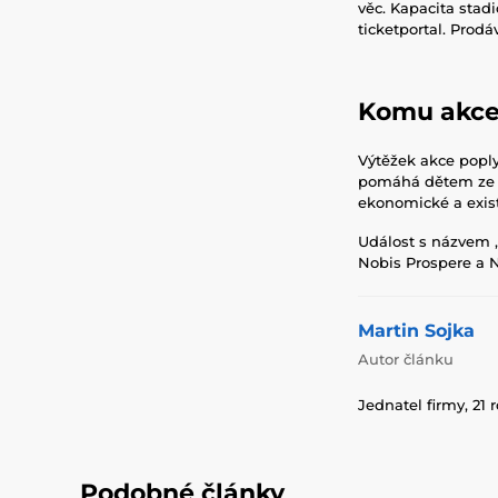
věc. Kapacita stadi
ticketportal. Prod
Komu ak
Výtěžek akce popl
pomáhá dětem ze s
ekonomické a exi
Událost s názvem 
Nobis Prospere a 
Martin Sojka
Autor článku
Jednatel firmy, 21 
Podobné články