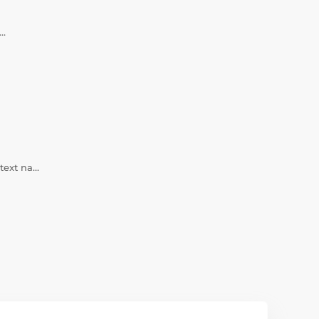
a…
 text na…