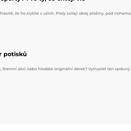
hlasitě, že ho slyšíte v uších. Prsty svírají okraj plošiny, pod noham
r potisků
j, firemní akci nebo hledáte originální dárek? Vymyslet ten správný