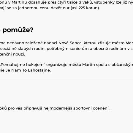
onu v Martinu dosahuje přes čtyři tisíce diváků, vstupenky lze již ny
ávají se za jednotnou cenu devět eur (asi 225 korun).
ce pomůže?
yne nedávno založené nadaci Nová Šanca, kterou zřizuje město Mar
ociálně slabých rodin, potřebným seniorům a obecně rodinám v so
stenční nouzi.
„Pomáhejme hokejom“ organizuje město Martin spolu s občanský
Nie Je Nám To Lahostajné.
roků pro vás připravuji nejmodernější sportovní ocenění.