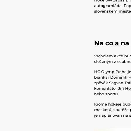
autogramiáda. Popu
slovenském měst
Na co a
Vrcholem akce bu
složeným z osobnos
HC Olymp Praha je
brankář Dominik Ha
zpěvák Sagvan Tofi
komentátor Jiří Hö
nebo sportu.
Kromě hokeje budo
maskotů, soutěže p
je naplánován na