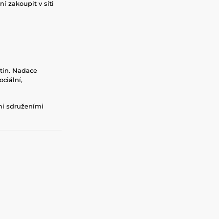
ní zakoupit v síti
tin. Nadace
ciální,
mi sdruženími