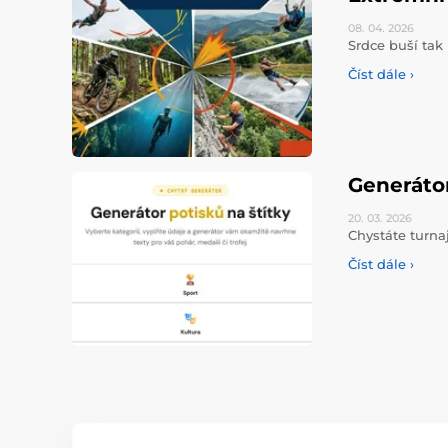
08. 04.
2026
Srdce buší tak 
Číst dále ›
Generáto
20. 03.
2026
Chystáte turna
Číst dále ›