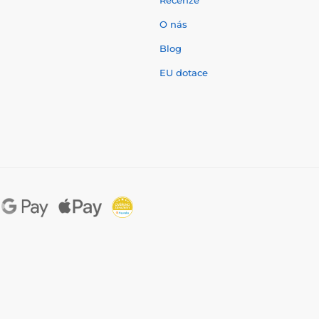
Recenze
O nás
í
Blog
EU dotace