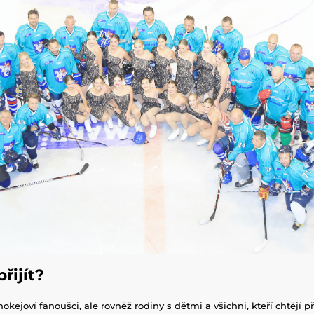
e přijít?
okejoví fanoušci, ale rovněž rodiny s dětmi a všichni, kteří chtějí 