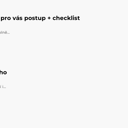
pro vás postup + checklist
úplně…
ého
í i…