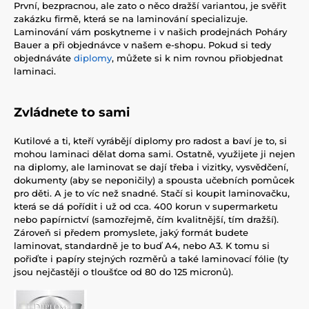
První, bezpracnou, ale zato o něco dražší variantou, je svěřit
zakázku firmě, která se na laminování specializuje.
Laminování vám poskytneme i v našich prodejnách Poháry
Bauer a při objednávce v našem e-shopu. Pokud si tedy
objednáváte
diplomy
, můžete si k nim rovnou přiobjednat
laminaci.
Zvládnete to sami
Kutilové a ti, kteří vyrábějí diplomy pro radost a baví je to, si
mohou laminaci dělat doma sami. Ostatně, využijete ji nejen
na diplomy, ale laminovat se dají třeba i vizitky, vysvědčení,
dokumenty (aby se neponičily) a spousta učebních pomůcek
pro děti. A je to víc než snadné. Stačí si koupit laminovačku,
která se dá pořídit i už od cca. 400 korun v supermarketu
nebo papírnictví (samozřejmě, čím kvalitnější, tím dražší).
Zároveň si předem promyslete, jaký formát budete
laminovat, standardně je to buď A4, nebo A3. K tomu si
pořiďte i papíry stejných rozměrů a také laminovací fólie (ty
jsou nejčastěji o tloušťce od 80 do 125 micronů).