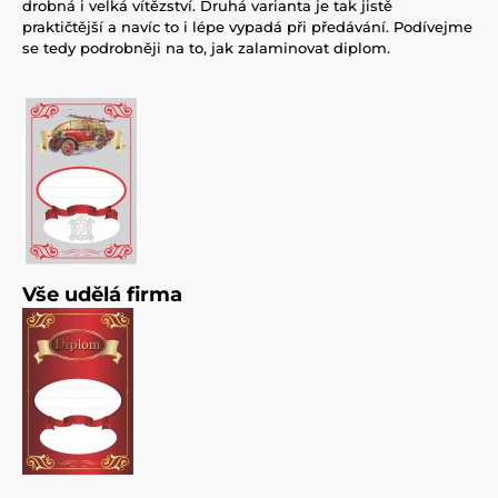
drobná i velká vítězství. Druhá varianta je tak jistě
praktičtější a navíc to i lépe vypadá při předávání. Podívejme
se tedy podrobněji na to, jak zalaminovat diplom.
Vše udělá firma