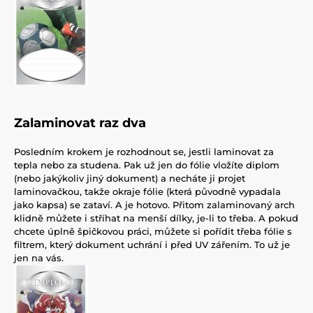
Zalaminovat raz dva
Posledním krokem je rozhodnout se, jestli laminovat za
tepla nebo za studena. Pak už jen do fólie vložíte diplom
(nebo jakýkoliv jiný dokument) a necháte ji projet
laminovačkou, takže okraje fólie (která původně vypadala
jako kapsa) se zataví. A je hotovo. Přitom zalaminovaný arch
klidně můžete i stříhat na menší dílky, je-li to třeba. A pokud
chcete úplně špičkovou práci, můžete si pořídit třeba fólie s
filtrem, který dokument uchrání i před UV zářením. To už je
jen na vás.