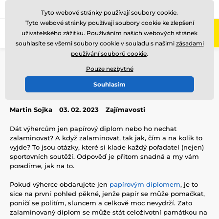
775 400 255
Zavolejte nám
(Po-Pá 8-17)
Tyto webové stránky používají soubory cookie.
Tyto webové stránky používají soubory cookie ke zlepšení
0
uživatelského zážitku. Používáním našich webových stránek
Menu
souhlasíte se všemi soubory cookie v souladu s našimi
zásadami
používání souborů cookie
.
Úvod
Blog
Zajímavosti
Jak na laminování diplomů?
Pouze nezbytné
Jak na laminování diplomů?
Souhlasím
Martin Sojka
03. 02. 2023
Zajímavosti
Dát výhercům jen papírový diplom nebo ho nechat
zalaminovat? A když zalaminovat, tak jak, čím a na kolik to
vyjde? To jsou otázky, které si klade každý pořadatel (nejen)
sportovních soutěží. Odpověď je přitom snadná a my vám
poradíme, jak na to.
Pokud výherce obdarujete jen
papírovým diplomem
, je to
sice na první pohled pěkné, jenže papír se může pomačkat,
poničí se politím, sluncem a celkově moc nevydrží. Zato
zalaminovaný diplom se může stát celoživotní památkou na