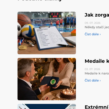
Jak zorga
09. 07.
2026
Někdy stačí jed
Číst dále ›
Medaile k
03. 07.
2026
Medaile k naro
Číst dále ›
Extrémní 