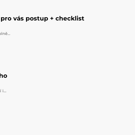
pro vás postup + checklist
úplně…
ého
í i…