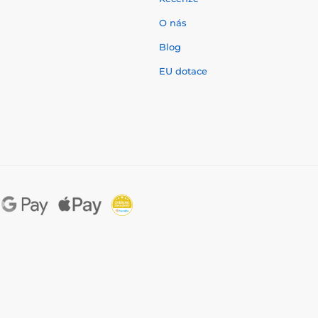
O nás
í
Blog
EU dotace