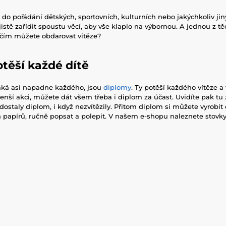
 do pořádání dětských, sportovních, kulturních nebo jakýchkoliv jin
istě zařídit spoustu věcí, aby vše klaplo na výbornou. A jednou z tě
, čím můžete obdarovat vítěze?
těší každé dítě
jaká asi napadne každého, jsou
diplomy
. Ty potěší každého vítěze a
enší akci, můžete dát všem třeba i diplom za účast. Uvidíte pak tu 
 dostaly diplom, i když nezvítězily. Přitom diplom si můžete vyrobi
h papírů, ručně popsat a polepit. V našem e-shopu naleznete stovky 