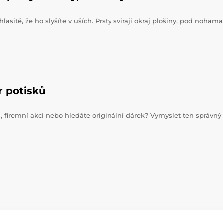
hlasitě, že ho slyšíte v uších. Prsty svírají okraj plošiny, pod noham
r potisků
j, firemní akci nebo hledáte originální dárek? Vymyslet ten správný