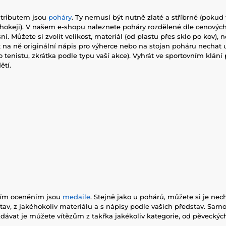
tributem jsou
poháry
. Ty nemusí být nutně zlaté a stříbrné (pokud
v hokeji). V našem e-shopu naleznete poháry rozdělené dle cenových
ní. Můžete si zvolit velikost, materiál (od plastu přes sklo po kov), n
et na ně originální nápis pro výherce nebo na stojan poháru nechat u
o tenistu, zkrátka podle typu vaší akce). Vyhrát ve sportovním klání p
ětí.
jším oceněním jsou
medaile
. Stejně jako u pohárů, můžete si je nec
tav, z jakéhokoliv materiálu a s nápisy podle vašich představ. Samo
zdávat je můžete vítězům z takřka jakékoliv kategorie, od pěveckýc