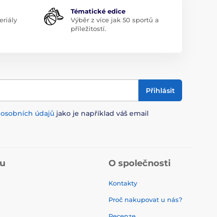
Tématické edice
riály
Výběr z více jak 50 sportů a
příležitostí.
Přihlásit
m
osobních údajů
jako je například váš email
pu
O společnosti
Kontakty
Proč nakupovat u nás?
Recenze