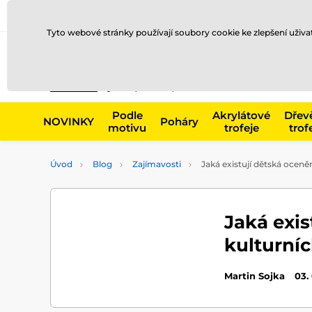
Doprava a platba
Prodejny
Kontakty
Blog
Tyto webové stránky používají soubory cookie ke zlepšení uživ
Např. produk
Podle
Akrylátové
Dřev
NOVINKY
Poháry
motivu
trofeje
trof
Úvod
Blog
Zajímavosti
Jaká existují dětská oceněn
Jaká exis
kulturníc
Martin Sojka
03.