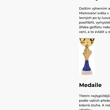
Dalším výherním a
Mistrovství světa 
levných po ty luxus
postříbřit, vymysl
(třeba golfistu neb
cení, a to zvlášť u d
Medaile
Třetím nejtypičtě
podle vašich předs
krásná stuha. A ro
atletiku.