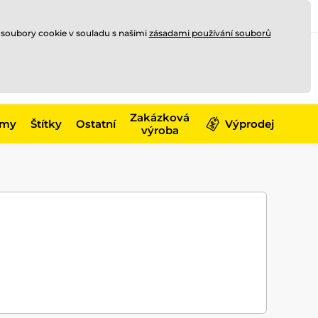
Registrace
Přihlásit se
CZK
 soubory cookie v souladu s našimi
zásadami používání souborů
0
Nakupte ještě za
10 000 Kč
0 Kč
a získejte
dopravu zdarma
Zakázková
émy
Štítky
Ostatní
Výprodej
výroba
a