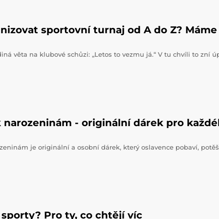
nizovat sportovní turnaj od A do Z? Máme 
iná věta na klubové schůzi: „Letos to vezmu já.“ V tu chvíli to zní 
 narozeninám - originální dárek pro každ
zeninám je originální a osobní dárek, který oslavence pobaví, potěš
sporty? Pro ty, co chtějí víc