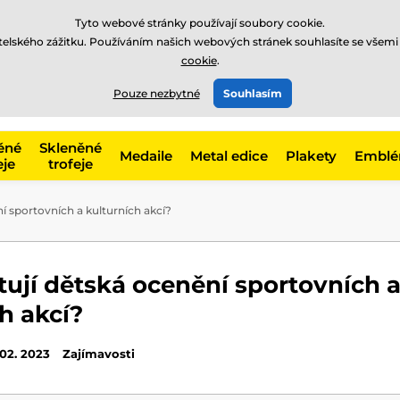
Tyto webové stránky používají soubory cookie.
atelského zážitku. Používáním našich webových stránek souhlasíte se všemi
cookie
.
775 400 255
online
t, kategorie
Pouze nezbytné
Souhlasím
Zavolejte nám
(Po-Pá 8-17)
ěné
Skleněné
Medaile
Metal edice
Plakety
Embl
eje
trofeje
í sportovních a kulturních akcí?
tují dětská ocenění sportovních 
h akcí?
 02. 2023
Zajímavosti