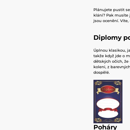
Plánujete pustit se
klání? Pak musíte j
jsou ocenění. Víte
Diplomy po
Úplnou klasikou, 
takže když jde o m
dětských očích, že
koleni, z barevnýc
dospělé.
Poháry