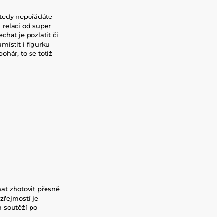
 tedy nepořádáte
 relací od super
echat je pozlatit či
místit i figurku
ohár, to se totiž
hat zhotovit přesně
zřejmostí je
h soutěží po