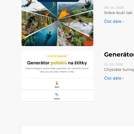
08. 04.
2026
Srdce buší tak 
Číst dále ›
Generáto
20. 03.
2026
Chystáte turna
Číst dále ›