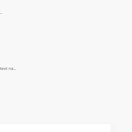
a…
 text na…