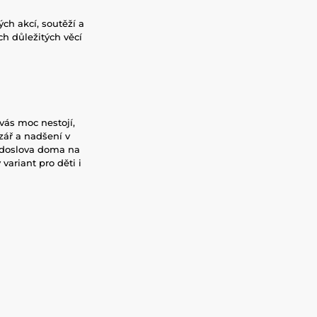
ých akcí, soutěží a
ch důležitých věcí
 vás moc nestojí,
zář a nadšení v
t doslova doma na
variant pro děti i