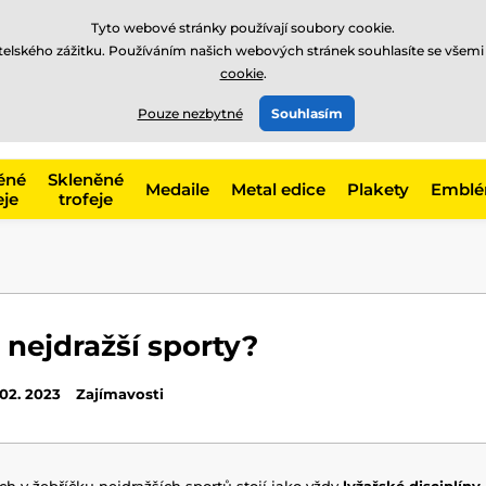
Tyto webové stránky používají soubory cookie.
atelského zážitku. Používáním našich webových stránek souhlasíte se všemi
cookie
.
775 400 255
offline
t, kategorie
Pouze nezbytné
Souhlasím
Zavolejte nám
(Po-Pá 8-17)
ěné
Skleněné
Medaile
Metal edice
Plakety
Embl
eje
trofeje
 nejdražší sporty?
 02. 2023
Zajímavosti
h v žebříčku nejdražších sportů stojí jako vždy
lyžařské disciplíny,