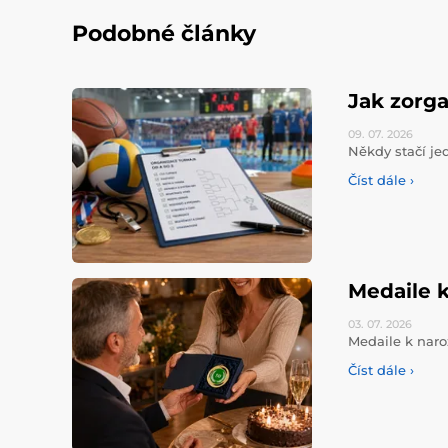
Podobné články
Jak zorga
09. 07.
2026
Někdy stačí jed
Číst dále ›
Medaile k
03. 07.
2026
Medaile k naro
Číst dále ›