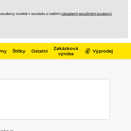
Registrace
Přihlásit se
CZK
 soubory cookie v souladu s našimi
zásadami používání souborů
0
Nakupte ještě za
10 000 Kč
0 Kč
a získejte
dopravu zdarma
Zakázková
émy
Štítky
Ostatní
Výprodej
výroba
jako je