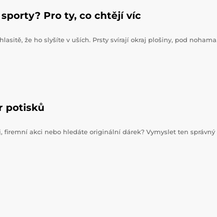
sporty? Pro ty, co chtějí víc
hlasitě, že ho slyšíte v uších. Prsty svírají okraj plošiny, pod noham
r potisků
j, firemní akci nebo hledáte originální dárek? Vymyslet ten správný