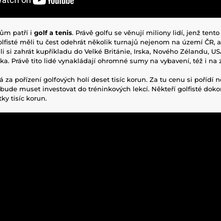
ům patří i
golf a tenis
. Právě golfu se věnují miliony lidí, jenž tent
golfisté měli tu čest odehrát několik turnajů nejenom na území ČR, a
li si zahrát kupříkladu do Velké Británie, Irska, Nového Zélandu, US
ka. Právě tito lidé vynakládají ohromné sumy na vybavení, též i na 
za pořízení golfových holí deset tisíc korun. Za tu cenu si pořídí ne
 bude muset investovat do tréninkových lekcí. Někteří golfisté doko
ky tisíc korun.