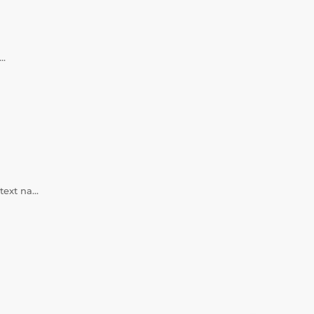
a…
 text na…