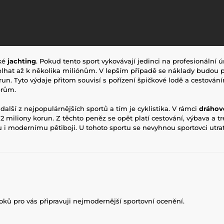
aké
jachting
. Pokud tento sport vykovávají jedinci na profesionální úr
lhat až k několika miliónům. V lepším případě se náklady budou
run. Tyto výdaje přitom souvisí s pořízení špičkové lodě a cestování
érům.
 další z nejpopulárnějších sportů a tím je cyklistika. V rámci
dráhové
2 miliony korun. Z těchto peněz se opět platí cestování, výbava a tr
 modernímu pětiboji. U tohoto sportu se nevyhnou sportovci utrati
roků pro vás připravuji nejmodernější sportovní ocenění.