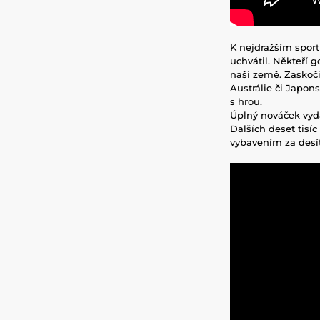
K nejdražším sport
uchvátil. Někteří 
naši země. Zaskoči
Austrálie či Japons
s hrou.
Úplný nováček vydá 
Dalších deset tisíc
vybavením za desít