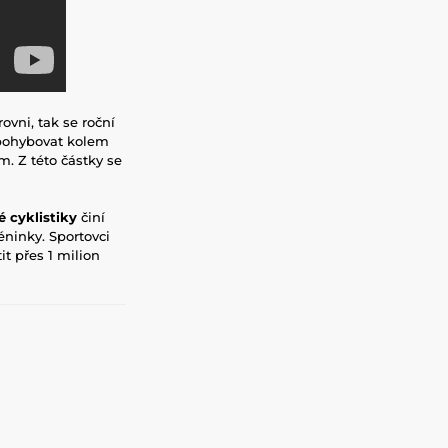
ovni, tak se roční
 pohybovat kolem
m. Z této částky se
 cyklistiky
činí
éninky. Sportovci
t přes 1 milion