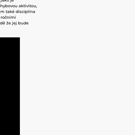
ohybovou aktivitou,
im také disciplína
i ročními
dě že jej bude