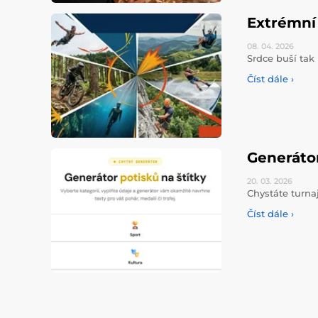
Extrémní 
08. 04.
2026
Srdce buší tak 
Číst dále ›
Generáto
20. 03.
2026
Chystáte turna
Číst dále ›