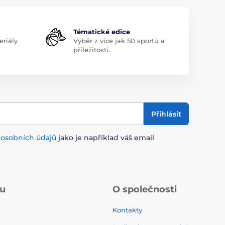
Tématické edice
riály
Výběr z více jak 50 sportů a
příležitostí.
Přihlásit
m
osobních údajů
jako je například váš email
pu
O společnosti
Kontakty