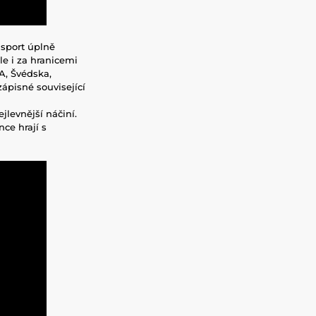
o sport úplně
le i za hranicemi
A, Švédska,
zápisné související
jlevnější náčiní.
nce hrají s