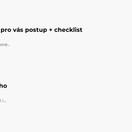
pro vás postup + checklist
úplně…
ého
í i…