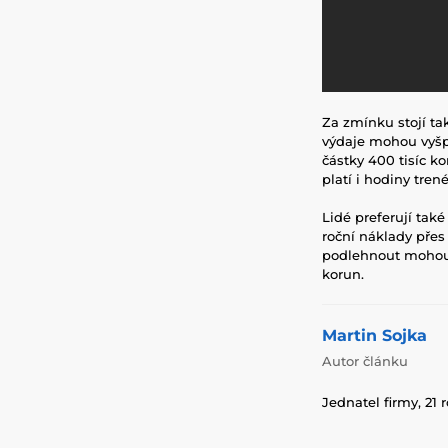
Za zmínku stojí t
výdaje mohou vyšp
částky 400 tisíc ko
platí i hodiny tren
Lidé preferují také
roční náklady přes 
podlehnout mohou i
korun.
Martin Sojka
Autor článku
Jednatel firmy, 21 