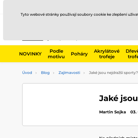
Doprava a platba
Prodejny
Kontakty
Blog
Tyto webové stránky používají soubory cookie ke zlepšení uživ
Např. produk
Podle
Akrylátové
Dřev
NOVINKY
Poháry
motivu
trofeje
trof
Úvod
Blog
Zajímavosti
Jaké jsou nejdražší sporty?
Jaké jsou
Martin Sojka
03.
Na předních místec