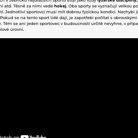
ní atd. Těsně za nimi vede
hokej
. Oba sporty se vyznačují velkou p
tí. Jednotliví sportovci musí mít dobrou fyzickou kondici. Nechybí j
Pokud se na tento sport lidé dají, je zapotřebí počítat s obrovským
. Těm se ani jeden sportovec v budoucnosti určitě nevyhne, v přípa
lové úrovni.