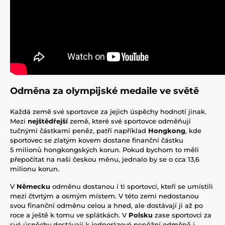
Odměna za olympijské medaile ve světě
Každá země své sportovce za jejich úspěchy hodnotí jinak.
Mezi
nejštědřejší
země, které své sportovce odměňují
tučnými částkami peněz, patří například
Hongkong
, kde
sportovec se zlatým kovem dostane finanční částku
5 milionů hongkongských korun. Pokud bychom to měli
přepočítat na naši českou měnu, jednalo by se o cca 13,6
milionu korun.
V
Německu
odměnu dostanou i ti sportovci, kteří se umístili
mezi čtvrtým a osmým místem. V této zemi nedostanou
svou finanční odměnu celou a hned, ale dostávají ji až po
roce a ještě k tomu ve splátkách. V
Polsku
zase sportovci za
své úspěchy dostávají k jednorázové peněžní odměně i