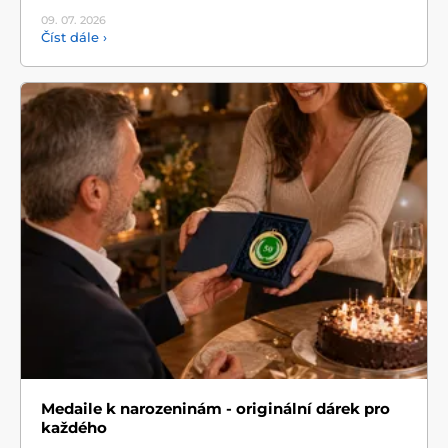
09. 07.
2026
Číst dále ›
Medaile k narozeninám - originální dárek pro
každého