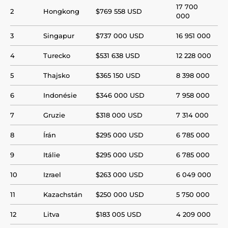
17 700
2
Hongkong
$769 558 USD
000
3
Singapur
$737 000 USD
16 951 000
4
Turecko
$531 638 USD
12 228 000
5
Thajsko
$365 150 USD
8 398 000
6
Indonésie
$346 000 USD
7 958 000
7
Gruzie
$318 000 USD
7 314 000
8
Írán
$295 000 USD
6 785 000
9
Itálie
$295 000 USD
6 785 000
10
Izrael
$263 000 USD
6 049 000
11
Kazachstán
$250 000 USD
5 750 000
12
Litva
$183 005 USD
4 209 000