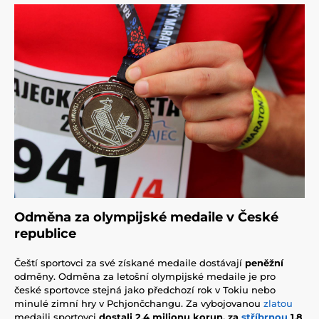
Odměna za olympijské medaile v České
republice
Čeští sportovci za své získané medaile dostávají
peněžní
odměny. Odměna za letošní olympijské medaile je pro
české sportovce stejná jako předchozí rok v Tokiu nebo
minulé zimní hry v Pchjončchangu. Za vybojovanou
zlatou
medaili sportovci
dostali 2,4 milionu korun, za
stříbrnou
1,8