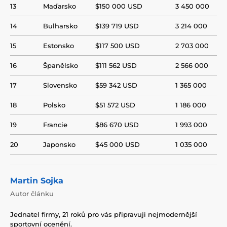
13
Maďarsko
$150 000 USD
3 450 000
14
Bulharsko
$139 719 USD
3 214 000
15
Estonsko
$117 500 USD
2 703 000
16
Španělsko
$111 562 USD
2 566 000
17
Slovensko
$59 342 USD
1 365 000
18
Polsko
$51 572 USD
1 186 000
19
Francie
$86 670 USD
1 993 000
20
Japonsko
$45 000 USD
1 035 000
Martin Sojka
Autor článku
Jednatel firmy, 21 roků pro vás připravuji nejmodernější
sportovní ocenění.