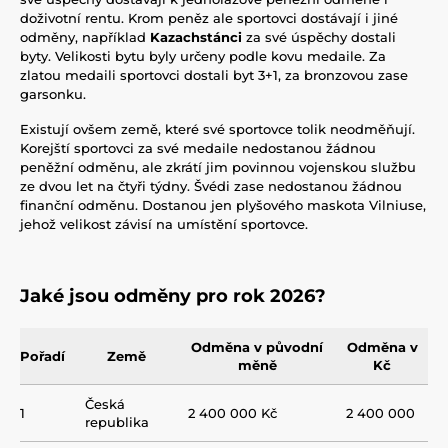
doživotní rentu. Krom peněz ale sportovci dostávají i jiné
odměny, například
Kazachstánci
za své úspěchy dostali
byty. Velikosti bytu byly určeny podle kovu medaile. Za
zlatou medaili sportovci dostali byt 3+1, za bronzovou zase
garsonku.
Existují ovšem země, které své sportovce tolik neodměňují.
Korejští sportovci za své medaile nedostanou žádnou
peněžní odměnu, ale zkrátí jim povinnou vojenskou službu
ze dvou let na čtyři týdny. Švédi zase nedostanou žádnou
finanční odměnu. Dostanou jen plyšového maskota Vilniuse,
jehož velikost závisí na umístění sportovce.
Jaké jsou odměny pro rok 2026?
Odměna v původní
Odměna v
Pořadí
Země
měně
Kč
Česká
1
2 400 000 Kč
2 400 000
republika