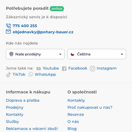
Potřebujete poradit
online
Zákaznický servis je k dispozici
775 400 255
objednavky@pohary-bauer.cz
Kde nás najdete
Naše prodejny
Čeština
Jsme také na:
Youtube
Facebook
Instagram
TikTok
WhatsApp
Informace k nákupu
O společnosti
Doprava a platba
Kontakty
Prodejny
Proč nakupovat u nás?
Kontakty
Recenze
Služby
O nás
Reklamace a vrácení zboží
Blog