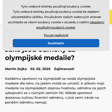
775 400 255
Zavolejte nám
(Po-Pá 8-17)
Tyto webové stránky používají soubory cookie.
Tyto webové stránky používají soubory cookie ke zlepšení
0
uživatelského zážitku. Používáním našich webových stránek
Menu
souhlasíte se všemi soubory cookie v souladu s našimi
zásadami
používání souborů cookie
.
Úvod
Blog
Zajímavosti
Jaké jsou odměny za olympijské medaile?
Pouze nezbytné
Souhlasím
Jaké jsou odměny za
olympijské medaile?
Martin Sojka
03. 02. 2025
Zajímavosti
Každému sportovci na olympiádě se rozdá olympijská
medaile dle toho, na jakém místě se umístil. A ačkoliv mají
medaile na olympiádách stejnou hodnotu, odměna za jejich
vybojování se v různých zemích liší. Někde sportovci
dostanou tučnou finanční odměnu, v jiné zemi nárok na
peněžní odměnu nemají.