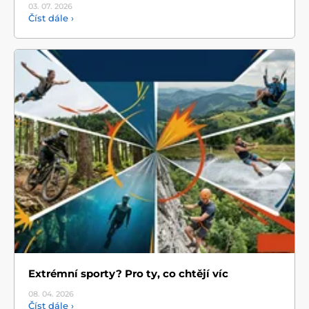
03. 07.
2026
Číst dále ›
Extrémní sporty? Pro ty, co chtějí víc
08. 04.
2026
Číst dále ›