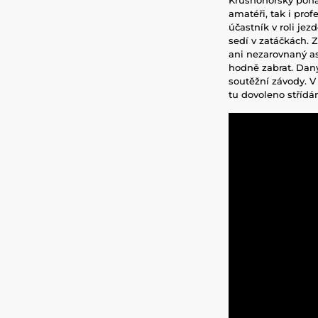
amatéři, tak i pro
účastník v roli jez
sedí v zatáčkách. 
ani nezarovnaný as
hodně zabrat. Daný
soutěžní závody. V
tu dovoleno střídá