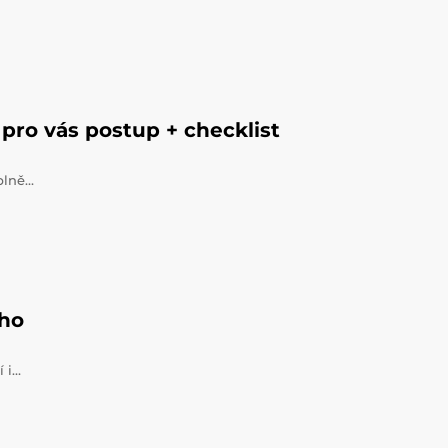
pro vás postup + checklist
úplně…
ého
í i…