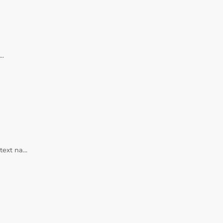
a…
 text na…