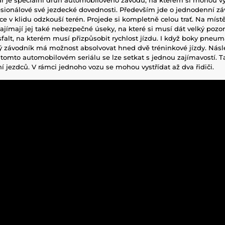
fesionálové své jezdecké dovednosti. Především jde o jednodenní zá
dce v klidu odzkouší terén. Projede si kompletně celou trať. Na místě 
Zajímají jej také nebezpečné úseky, na které si musí dát velký pozo
falt, na kterém musí přizpůsobit rychlost jízdu. I když boky pneum
 závodník má možnost absolvovat hned dvě tréninkové jízdy. Násle
 tomto automobilovém seriálu se lze setkat s jednou zajímavostí. Ta 
ní jezdců. V rámci jednoho vozu se mohou vystřídat až dva řidiči.