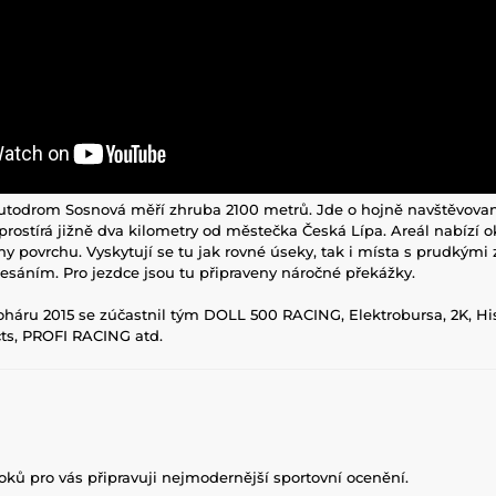
utodrom Sosnová měří zhruba 2100 metrů. Jde o hojně navštěvovan
zprostírá jižně dva kilometry od městečka Česká Lípa. Areál nabízí 
y povrchu. Vyskytují se tu jak rovné úseky, tak i místa s prudkými
esáním. Pro jezdce jsou tu připraveny náročné překážky.
áru 2015 se zúčastnil tým DOLL 500 RACING, Elektrobursa, 2K, His
ts, PROFI RACING atd.
roků pro vás připravuji nejmodernější sportovní ocenění.