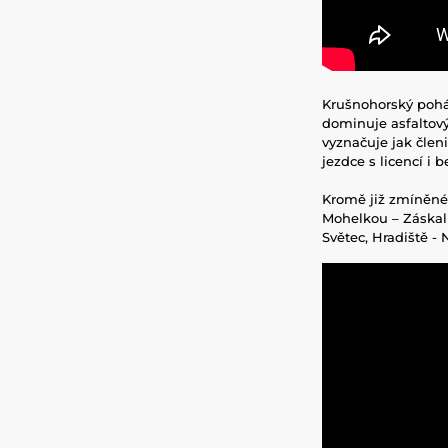
Krušnohorský pohár
dominuje asfaltový
vyznačuje jak člen
jezdce s licencí i b
Kromě již zmíněn
Mohelkou – Záskalí
Světec, Hradiště -