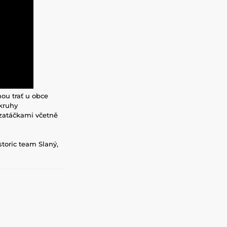
ou trať u obce
okruhy
 zatáčkami včetně
toric team Slaný,