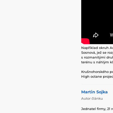
Například okruh A
Sosnová, jež se ro
s rozmanitými druh
terénu s náhlým kl
Krušnohorského poh
High octane projec
Martin Sojka
Autor článku
Jednatel firmy, 21 