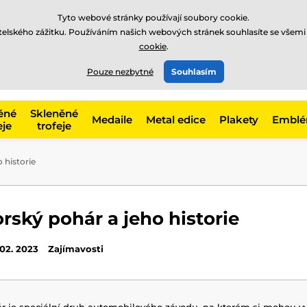
Tyto webové stránky používají soubory cookie.
atelského zážitku. Používáním našich webových stránek souhlasíte se všemi
cookie
.
775 400 255
online
t, kategorie
Pouze nezbytné
Souhlasím
Zavolejte nám
(Po-Pá 8-17)
ěné
Skleněné
Medaile
Metal edice
Plakety
Embl
eje
trofeje
 historie
ský pohár a jeho historie
 02. 2023
Zajímavosti
r je speciální druh automobilového závodu, na kterém si mohou v