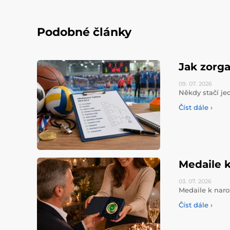
Podobné články
Jak zorga
09. 07.
2026
Někdy stačí jed
Číst dále ›
Medaile k
03. 07.
2026
Medaile k naro
Číst dále ›