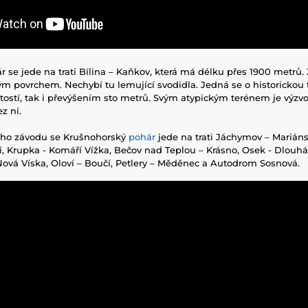
 se jede na trati Bílina – Kaňkov, která má délku přes 1900 metrů.
m povrchem. Nechybí tu lemující svodidla. Jedná se o historickou tr
itostí, tak i převýšením sto metrů. Svým atypickým terénem je výzv
ez ní.
ého závodu se Krušnohorský
pohár
jede na trati Jáchymov – Marián
, Krupka - Komáří Vížka, Bečov nad Teplou – Krásno, Osek - Dlouhá 
 Nová Víska, Oloví – Boučí, Petlery – Měděnec a Autodrom Sosnová.