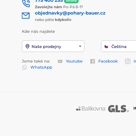
775 400 255
online
Zavolejte nám
Po-Pá 8-17
objednavky@pohary-bauer.cz
nebo pište
kdykoliv
Kde nás najdete
Naše prodejny
Čeština
Jsme také na:
Youtube
Facebook
I
WhatsApp