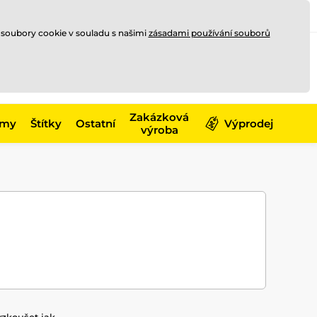
Registrace
Přihlásit se
CZK
 soubory cookie v souladu s našimi
zásadami používání souborů
0
Nakupte ještě za
10 000 Kč
0 Kč
a získejte
dopravu zdarma
Zakázková
émy
Štítky
Ostatní
Výprodej
výroba
yzkoušet jak