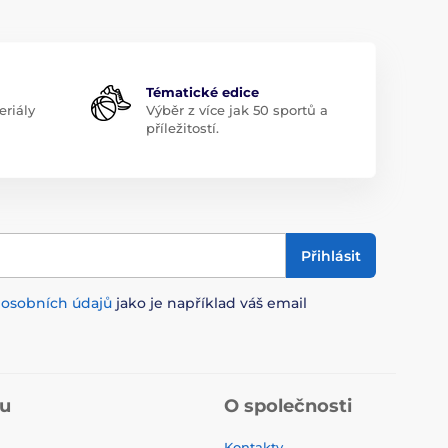
Tématické edice
riály
Výběr z více jak 50 sportů a
příležitostí.
Přihlásit
m
osobních údajů
jako je například váš email
pu
O společnosti
Kontakty