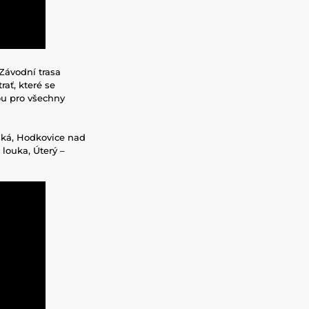
 Závodní trasa
ať, které se
ou pro všechny
ská, Hodkovice nad
louka, Úterý –