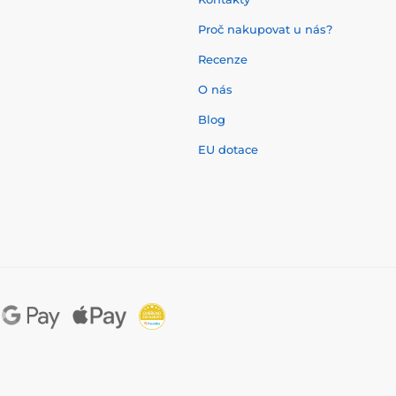
Proč nakupovat u nás?
Recenze
O nás
í
Blog
EU dotace