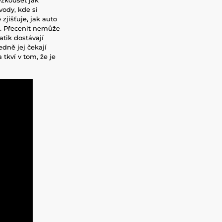
vody, kde si
zjišťuje, jak auto
r. Přecenit nemůže
atik dostávají
dně jej čekají
tkví v tom, že je