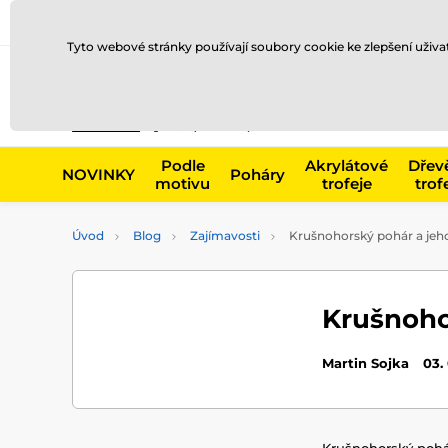
Doprava a platba
Prodejny
Kontakty
Blog
Tyto webové stránky používají soubory cookie ke zlepšení uživ
Např. produk
Podle
Akrylátové
Dřev
NOVINKY
Poháry
motivu
trofeje
trof
Úvod
Blog
Zajímavosti
Krušnohorský pohár a jeho
Krušnohor
Martin Sojka
03.
Krušnohorský pohá