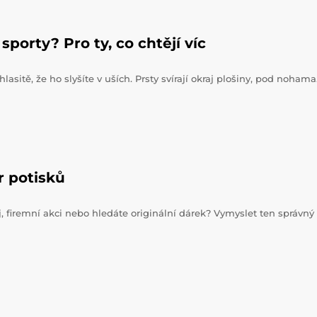
sporty? Pro ty, co chtějí víc
hlasitě, že ho slyšíte v uších. Prsty svírají okraj plošiny, pod noham
r potisků
j, firemní akci nebo hledáte originální dárek? Vymyslet ten správný