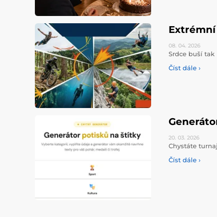
Extrémní 
08. 04.
2026
Srdce buší tak 
Číst dále ›
Generáto
20. 03.
2026
Chystáte turna
Číst dále ›