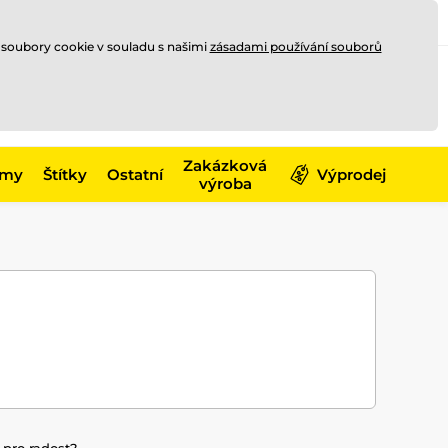
Registrace
Přihlásit se
CZK
 soubory cookie v souladu s našimi
zásadami používání souborů
0
Nakupte ještě za
10 000 Kč
0 Kč
a získejte
dopravu zdarma
Zakázková
émy
Štítky
Ostatní
Výprodej
výroba
pro radost?