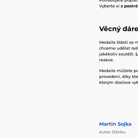
Vyberte si
z pestré
Věcný dár
Medaile štěstí se 
chceme udělat rado
jakékoliv soutěži.
L
reakce.
Medaile můžete po
provedení, díky kt
kterým doslova vyk
Martin Sojka
Autor článku