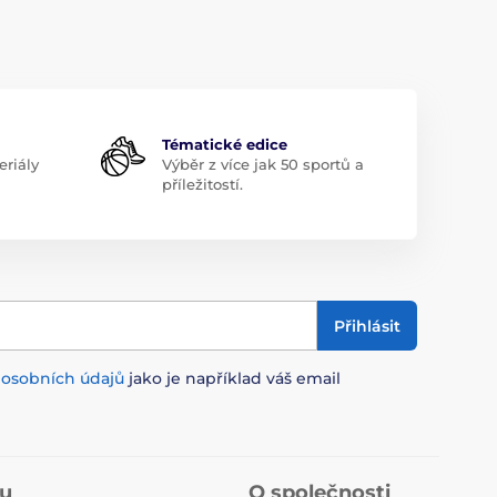
Tématické edice
riály
Výběr z více jak 50 sportů a
příležitostí.
Přihlásit
m
osobních údajů
jako je například váš email
pu
O společnosti