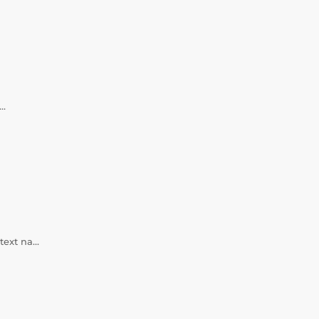
a…
 text na…