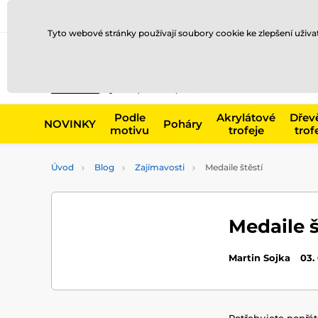
Doprava a platba
Prodejny
Kontakty
Blog
Tyto webové stránky používají soubory cookie ke zlepšení uživ
Např. produk
Podle
Akrylátové
Dřev
NOVINKY
Poháry
motivu
trofeje
trof
Úvod
Blog
Zajímavosti
Medaile štěstí
Medaile š
Martin Sojka
03.
Potřebujete popřát