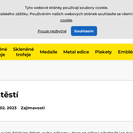
Tyto webové stránky používají soubory cookie.
atelského zážitku. Používáním našich webových stránek souhlasíte se všemi
cookie
.
775 400 255
offline
t, kategorie
Pouze nezbytné
Souhlasím
Zavolejte nám
(Po-Pá 8-17)
ěné
Skleněné
Medaile
Metal edice
Plakety
Embl
eje
trofeje
těstí
 02. 2023
Zajímavosti
 svým blízkým štěstí, nebo někomu darovat pěkný předmět jen tak 