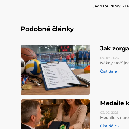
Jednatel firmy, 21 
Podobné články
Jak zorga
09. 07.
2026
Někdy stačí jed
Číst dále ›
Medaile k
03. 07.
2026
Medaile k naro
Číst dále ›