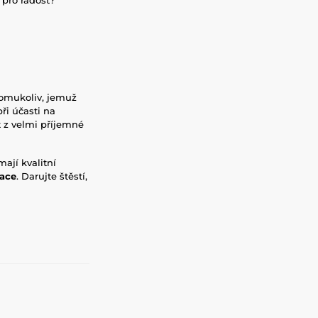
komukoliv, jemuž
ři účasti na
 z velmi příjemné
ají kvalitní
race
. Darujte štěstí,