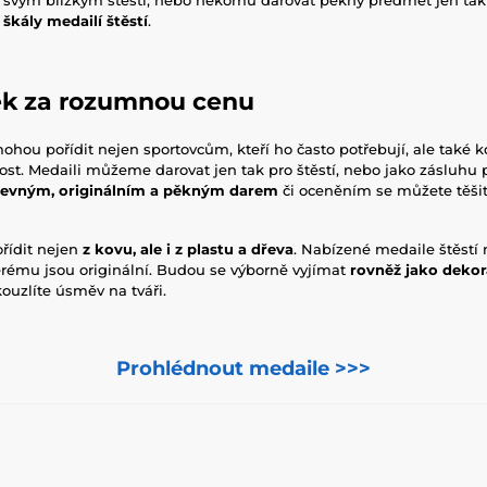
 škály medailí štěstí
.
ek za rozumnou cenu
mohou pořídit nejen sportovcům, kteří ho často potřebují, ale také 
st. Medaili můžeme darovat jen tak pro štěstí, nebo jako zásluhu p
evným, originálním a pěkným darem
či oceněním se můžete těšit
řídit nejen
z kovu, ale i z plastu a dřeva
. Nabízené medaile štěstí m
erému jsou originální. Budou se výborně vyjímat
rovněž jako deko
ouzlíte úsměv na tváři.
Prohlédnout medaile >>>