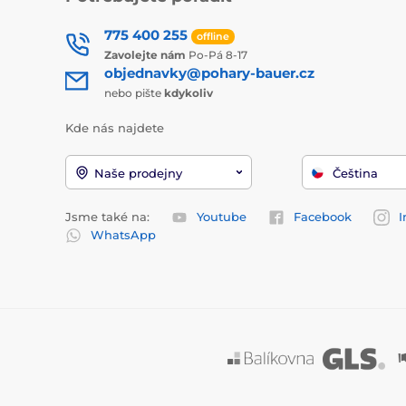
775 400 255
offline
Zavolejte nám
Po-Pá 8-17
objednavky@pohary-bauer.cz
nebo pište
kdykoliv
Kde nás najdete
Naše prodejny
Čeština
Jsme také na:
Youtube
Facebook
I
WhatsApp