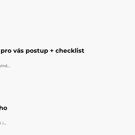
pro vás postup + checklist
úplně…
ého
í i…