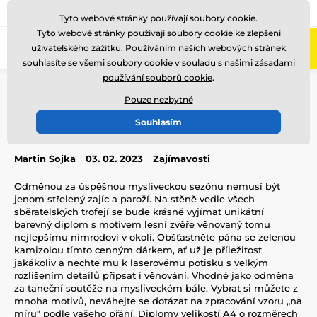
775 400 255
Zavolejte nám
(Po-Pá 8-17)
Tyto webové stránky používají soubory cookie.
Tyto webové stránky používají soubory cookie ke zlepšení
0
uživatelského zážitku. Používáním našich webových stránek
Menu
souhlasíte se všemi soubory cookie v souladu s našimi
zásadami
používání souborů cookie
.
Úvod
Blog
Zajímavosti
Myslivecké diplomy
Pouze nezbytné
Myslivecké diplomy
Souhlasím
Martin Sojka
03. 02. 2023
Zajímavosti
Odměnou za úspěšnou mysliveckou sezónu nemusí být
jenom střelený zajíc a paroží. Na stěně vedle všech
sběratelských trofejí se bude krásně vyjímat unikátní
barevný diplom s motivem lesní zvěře věnovaný tomu
nejlepšímu nimrodovi v okolí. Obšťastněte pána se zelenou
kamizolou tímto cenným dárkem, ať už je příležitost
jakákoliv a nechte mu k laserovému potisku s velkým
rozlišením detailů připsat i věnování. Vhodné jako odměna
za taneční soutěže na mysliveckém bále. Vybrat si můžete z
mnoha motivů, neváhejte se dotázat na zpracování vzoru „na
míru“ podle vašeho přání. Diplomy velikostí A4 o rozměrech