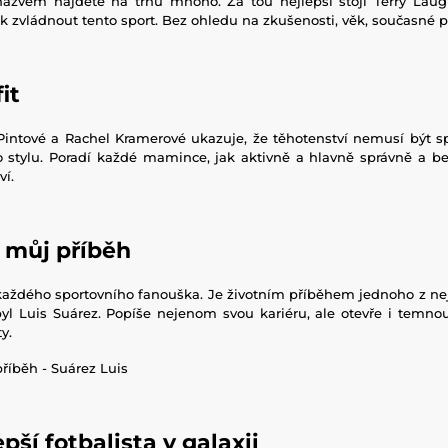
ázvem najdete na trhu mnoho. Za tou nejlepší stojí Terry Laug
 zvládnout tento sport. Bez ohledu na zkušenosti, věk, současné p
it
 Pintové a Rachel Kramerové ukazuje, že těhotenství nemusí být s
o stylu. Poradí každé mamince, jak aktivně a hlavně správně a be
ví.
– můj příběh
aždého sportovního fanouška. Je životním příběhem jednoho z nejd
byl Luis Suárez. Popíše nejenom svou kariéru, ale otevře i temno
y.
epší fotbalista v galaxii