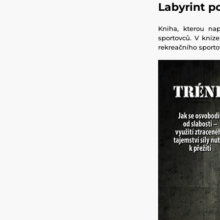
Labyrint p
Kniha, kterou na
sportovců. V kniz
rekreačního sporto