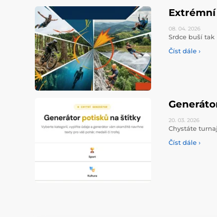
Extrémní 
08. 04.
2026
Srdce buší tak 
Číst dále ›
Generáto
20. 03.
2026
Chystáte turna
Číst dále ›