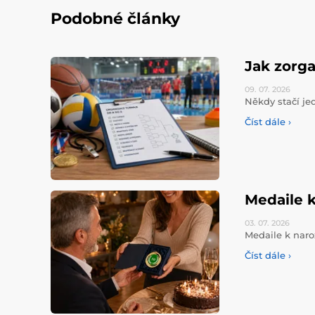
Podobné články
Jak zorga
09. 07.
2026
Někdy stačí jed
Číst dále ›
Medaile k
03. 07.
2026
Medaile k naro
Číst dále ›