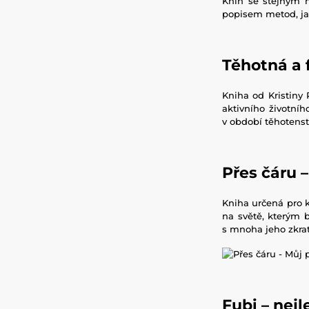
Knih se stejným n
popisem metod, jak
Těhotná a f
Kniha od Kristiny
aktivního životníh
v období těhotenst
Přes čáru 
Kniha určená pro k
na světě, kterým 
s mnoha jeho zkrat
Fubi – nejl