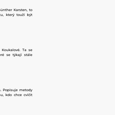
ünther Karsten, to
, který touží být
 Koukalové. Ta se
é se týkají stále
h. Popisuje metody
u, kdo chce cvičit