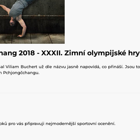
ang 2018 - XXXII. Zimní olympijské hry
al Viliam Buchert už dle názvu jasně napovídá, co přináší. Jsou t
ém Pchjongčchangu.
roků pro vás připravuji nejmodernější sportovní ocenění.