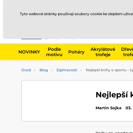
Doprava a platba
Prodejny
Kontakty
Blog
Tyto webové stránky používají soubory cookie ke zlepšení uživ
Např. produk
Podle
Akrylátové
Dřev
NOVINKY
Poháry
motivu
trofeje
trof
Úvod
Blog
Zajímavosti
Nejlepší knihy o sportu – t
Nejlepší 
Martin Sojka
03.
Knihy ze sportov