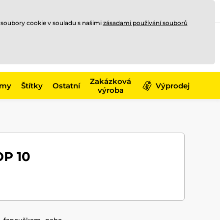
Registrace
Přihlásit se
CZK
 soubory cookie v souladu s našimi
zásadami používání souborů
0
Nakupte ještě za
10 000 Kč
0 Kč
a získejte
dopravu zdarma
Zakázková
émy
Štítky
Ostatní
Výprodej
výroba
OP 10
m fanouškem, nebo