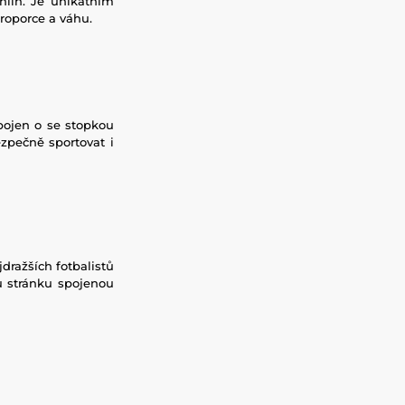
hlin. Je unikátním
roporce a váhu.
pojen o se stopkou
zpečně sportovat i
ražších fotbalistů
u stránku spojenou