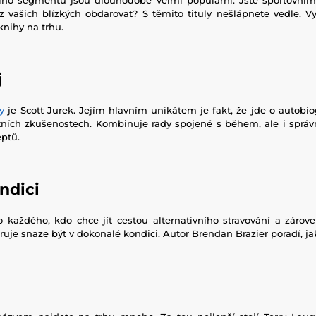
 vašich blízkých obdarovat? S těmito tituly nešlápnete vedle. Vy
knihy na trhu.
j
hy
je Scott Jurek. Jejím hlavním unikátem je fakt, že jde o autobio
tních zkušenostech. Kombinuje rady spojené s během, ale i sprá
ptů.
ndici
 každého, kdo chce jít cestou alternativního stravování a zárove
uje snaze být v dokonalé kondici. Autor Brendan Brazier poradí, jak