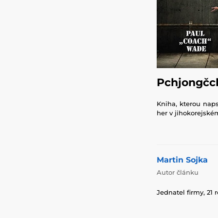
Pchjongčch
Kniha, kterou naps
her v jihokorejsk
Martin Sojka
Autor článku
Jednatel firmy, 21 