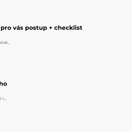
pro vás postup + checklist
úplně…
ého
í i…