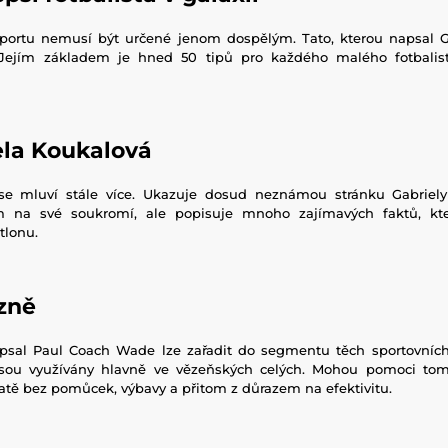
sportu nemusí být určené jenom dospělým. Tato, kterou napsal G
 Jejím základem je hned 50 tipů pro každého malého fotbalistu
ela Koukalová
 se mluví stále více. Ukazuje dosud neznámou stránku Gabriely
m na své soukromí, ale popisuje mnoho zajímavých faktů, kter
tlonu.
zně
apsal Paul Coach Wade lze zařadit do segmentu těch sportovníc
 jsou využívány hlavně ve vězeňských celých. Mohou pomoci tom
atě bez pomůcek, výbavy a přitom z důrazem na efektivitu.