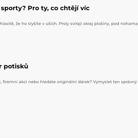
sporty? Pro ty, co chtějí víc
hlasitě, že ho slyšíte v uších. Prsty svírají okraj plošiny, pod noham
r potisků
j, firemní akci nebo hledáte originální dárek? Vymyslet ten správný