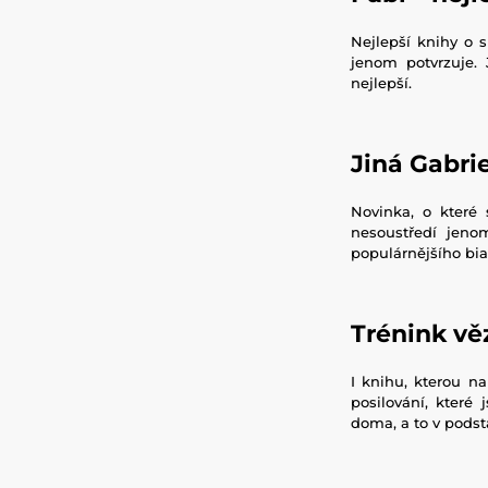
Nejlepší knihy o 
jenom potvrzuje.
nejlepší.
Jiná Gabri
Novinka, o které
nesoustředí jeno
populárnějšího bia
Trénink vě
I knihu, kterou n
posilování, které
doma, a to v podst