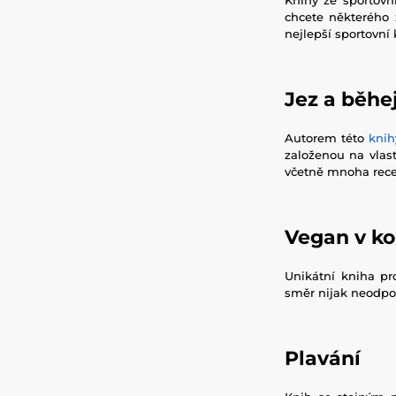
chcete některého z
nejlepší sportovní 
Jez a běhe
Autorem této
kni
založenou na vlas
včetně mnoha rece
Vegan v ko
Unikátní kniha pro
směr nijak neodpor
Plavání