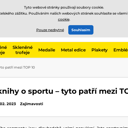
Tyto webové stránky používají soubory cookie.
atelského zážitku. Používáním našich webových stránek souhlasíte se všemi
cookie
.
775 400 255
offline
t, kategorie
Pouze nezbytné
Souhlasím
Zavolejte nám
(Po-Pá 8-17)
ěné
Skleněné
Medaile
Metal edice
Plakety
Embl
eje
trofeje
yto patří mezi TOP 10
knihy o sportu – tyto patří mezi T
 02. 2023
Zajímavosti
ního segmentu jsou dlouhodobě velmi populární. Jste sportovní