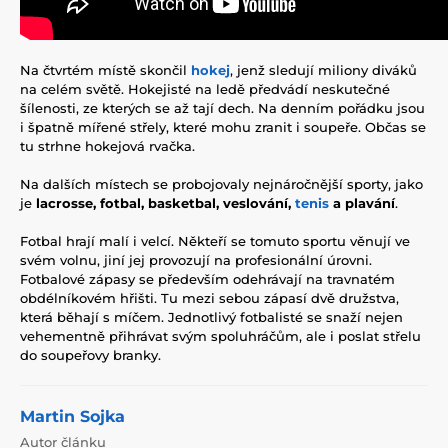
Na čtvrtém místě skončil
hokej
, jenž sledují miliony diváků
na celém světě. Hokejisté na ledě předvádí neskutečné
šílenosti, ze kterých se až tají dech. Na denním pořádku jsou
i špatně mířené střely, které mohu zranit i soupeře. Občas se
tu strhne hokejová rvačka.
Na dalších místech se probojovaly nejnáročnější sporty, jako
je
lacrosse, fotbal, basketbal, veslování,
tenis
a plavání
.
Fotbal hrají malí i velcí. Někteří se tomuto sportu věnují ve
svém volnu, jiní jej provozují na profesionální úrovni.
Fotbalové zápasy se především odehrávají na travnatém
obdélníkovém hřišti. Tu mezi sebou zápasí dvě družstva,
která běhají s míčem. Jednotlivý fotbalisté se snaží nejen
vehementně přihrávat svým spoluhráčům, ale i poslat střelu
do soupeřovy branky.
Martin Sojka
Autor článku