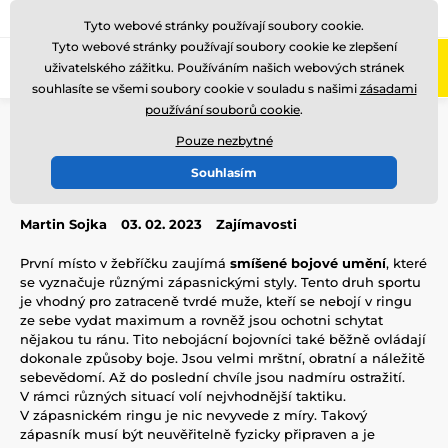
775 400 255
Zavolejte nám
(Po-Pá 8-17)
Tyto webové stránky používají soubory cookie.
Tyto webové stránky používají soubory cookie ke zlepšení
0
uživatelského zážitku. Používáním našich webových stránek
Menu
souhlasíte se všemi soubory cookie v souladu s našimi
zásadami
používání souborů cookie
.
Úvod
Blog
Zajímavosti
Nejnáročnější sporty
Pouze nezbytné
Nejnáročnější sporty
Souhlasím
Martin Sojka
03. 02. 2023
Zajímavosti
První místo v žebříčku zaujímá
smíšené bojové umění
, které
se vyznačuje různými zápasnickými styly. Tento druh sportu
je vhodný pro zatraceně tvrdé muže, kteří se nebojí v ringu
ze sebe vydat maximum a rovněž jsou ochotni schytat
nějakou tu ránu. Tito nebojácní bojovníci také běžně ovládají
dokonale způsoby boje. Jsou velmi mrštní, obratní a náležitě
sebevědomí. Až do poslední chvíle jsou nadmíru ostražití.
V rámci různých situací volí nejvhodnější taktiku.
V zápasnickém ringu je nic nevyvede z míry. Takový
zápasník musí být neuvěřitelně fyzicky připraven a je