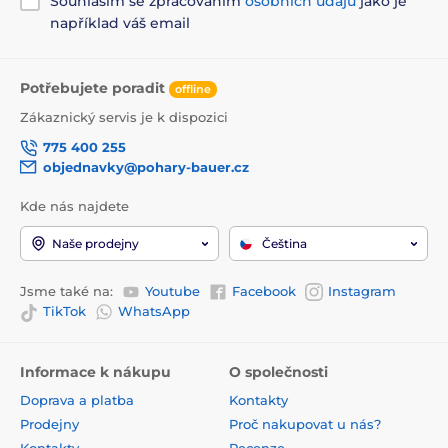
Souhlasím se zpracováním
osobních údajů
jako je
například váš email
Potřebujete poradit
offline
Zákaznický servis je k dispozici
775 400 255
objednavky@pohary-bauer.cz
Kde nás najdete
Naše prodejny
Čeština
Jsme také na:
Youtube
Facebook
Instagram
TikTok
WhatsApp
Informace k nákupu
O společnosti
Doprava a platba
Kontakty
Prodejny
Proč nakupovat u nás?
Kontakty
Recenze