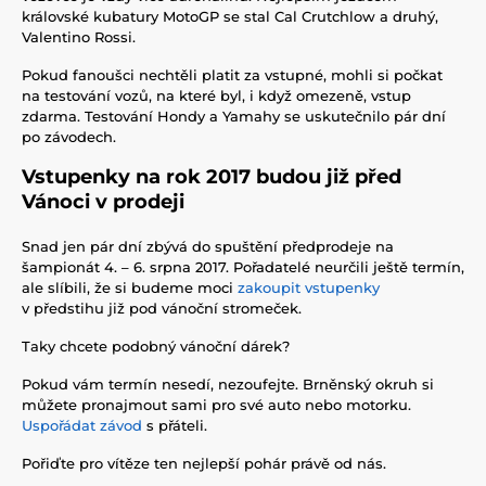
královské kubatury MotoGP se stal Cal Crutchlow a druhý,
Valentino Rossi.
Pokud fanoušci nechtěli platit za vstupné, mohli si počkat
na testování vozů, na které byl, i když omezeně, vstup
zdarma. Testování Hondy a Yamahy se uskutečnilo pár dní
po závodech.
Vstupenky na rok 2017 budou již před
Vánoci v prodeji
Snad jen pár dní zbývá do spuštění předprodeje na
šampionát 4. – 6. srpna 2017. Pořadatelé neurčili ještě termín,
ale slíbili, že si budeme moci
zakoupit vstupenky
v předstihu již pod vánoční stromeček.
Taky chcete podobný vánoční dárek?
Pokud vám termín nesedí, nezoufejte. Brněnský okruh si
můžete pronajmout sami pro své auto nebo motorku.
Uspořádat závod
s přáteli.
Pořiďte pro vítěze ten nejlepší pohár právě od nás.