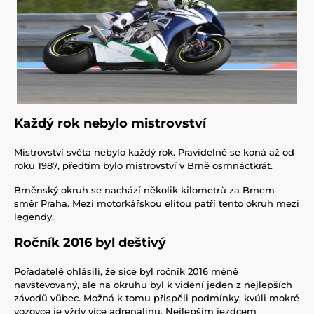
Každý rok nebylo mistrovství
Mistrovství světa nebylo každý rok. Pravidelně se koná až od
roku 1987, předtím bylo mistrovství v Brně osmnáctkrát.
Brněnský okruh se nachází několik kilometrů za Brnem
směr Praha. Mezi motorkářskou elitou patří tento okruh mezi
legendy.
Ročník 2016 byl deštivý
Pořadatelé ohlásili, že sice byl ročník 2016 méně
navštěvovaný, ale na okruhu byl k vidění jeden z nejlepších
závodů vůbec. Možná k tomu přispěli podmínky, kvůli mokré
vozovce je vždy více adrenalinu. Nejlepším jezdcem