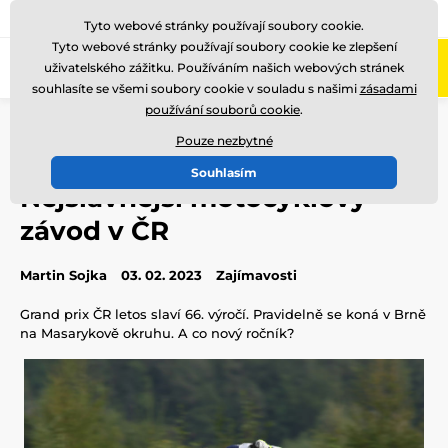
775 400 255
Zavolejte nám
(Po-Pá 8-17)
Tyto webové stránky používají soubory cookie.
Tyto webové stránky používají soubory cookie ke zlepšení
0
uživatelského zážitku. Používáním našich webových stránek
Menu
souhlasíte se všemi soubory cookie v souladu s našimi
zásadami
používání souborů cookie
.
Úvod
Blog
Zajímavosti
Nejslavnější motocyklový závod v ČR
Pouze nezbytné
Souhlasím
Nejslavnější motocyklový
závod v ČR
Martin Sojka
03. 02. 2023
Zajímavosti
Grand prix ČR letos slaví 66. výročí. Pravidelně se koná v Brně
na Masarykově okruhu. A co nový ročník?