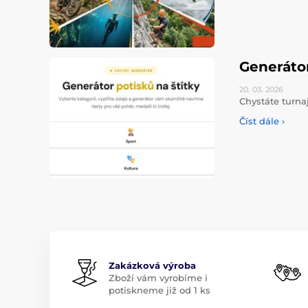
Generáto
20. 03.
2026
Chystáte turna
Číst dále ›
Zakázková výroba
Zboží vám vyrobíme i
potiskneme již od 1 ks