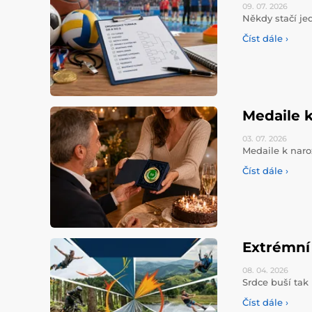
09. 07.
2026
Někdy stačí jed
Číst dále ›
Medaile k
03. 07.
2026
Medaile k naro
Číst dále ›
Extrémní 
08. 04.
2026
Srdce buší tak 
Číst dále ›