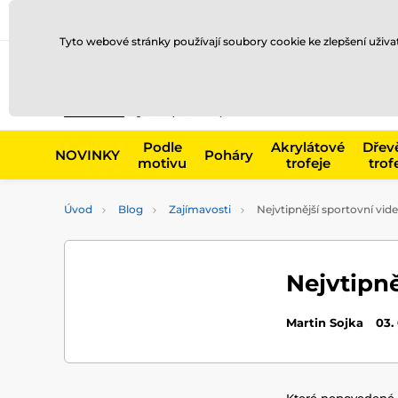
Doprava a platba
Prodejny
Kontakty
Blog
Tyto webové stránky používají soubory cookie ke zlepšení uživ
Např. produk
Podle
Akrylátové
Dřev
NOVINKY
Poháry
motivu
trofeje
trof
Úvod
Blog
Zajímavosti
Nejvtipnější sportovní vid
Nejvtipně
Martin Sojka
03.
Které nepovedené s