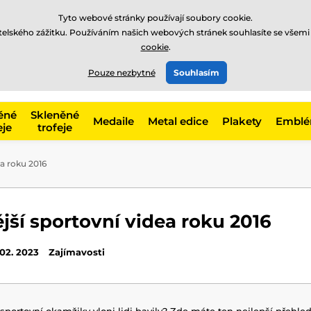
Tyto webové stránky používají soubory cookie.
atelského zážitku. Používáním našich webových stránek souhlasíte se všemi
cookie
.
775 400 255
offline
t, kategorie
Pouze nezbytné
Souhlasím
Zavolejte nám
(Po-Pá 8-17)
ěné
Skleněné
Medaile
Metal edice
Plakety
Embl
eje
trofeje
ea roku 2016
jší sportovní videa roku 2016
 02. 2023
Zajímavosti
portovní okamžiky vloni lidi bavily? Zde máte ten nejlepší přehled 