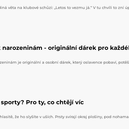
iná věta na klubové schůzi: „Letos to vezmu já.“ V tu chvíli to zní 
 narozeninám - originální dárek pro každ
zeninám je originální a osobní dárek, který oslavence pobaví, potěš
sporty? Pro ty, co chtějí víc
hlasitě, že ho slyšíte v uších. Prsty svírají okraj plošiny, pod noham