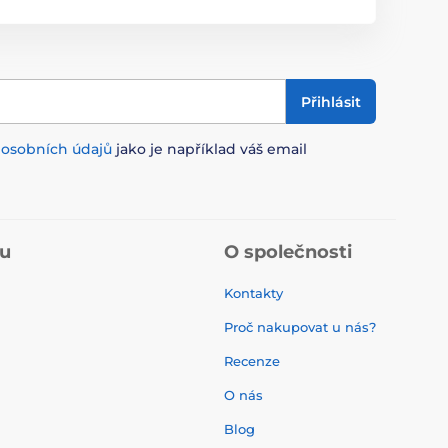
Přihlásit
m
osobních údajů
jako je například váš email
pu
O společnosti
Kontakty
Proč nakupovat u nás?
Recenze
O nás
í
Blog