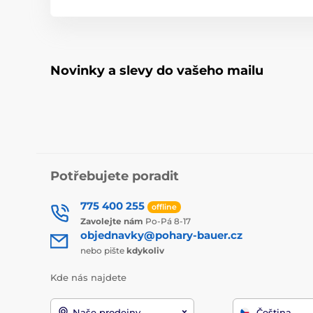
Novinky a slevy do vašeho mailu
Potřebujete poradit
775 400 255
offline
Zavolejte nám
Po-Pá 8-17
objednavky@pohary-bauer.cz
nebo pište
kdykoliv
Kde nás najdete
Naše prodejny
Čeština