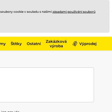
Registrace
Přihlásit se
CZK
 soubory cookie v souladu s našimi
zásadami používání souborů
0
Nakupte ještě za
10 000 Kč
0 Kč
a získejte
dopravu zdarma
Zakázková
émy
Štítky
Ostatní
Výprodej
výroba
jen pro vás.