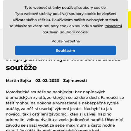
775 400 255
Zavolejte nám
(Po-Pá 8-17)
Tyto webové stránky používají soubory cookie.
Tyto webové stránky používají soubory cookie ke zlepšení
0
uživatelského zážitku. Používáním našich webových stránek
Menu
souhlasíte se všemi soubory cookie v souladu s našimi
zásadami
používání souborů cookie
.
Úvod
Blog
Zajímavosti
Nejvýznamnější motoristické soutěže
Pouze nezbytné
Souhlasím
Nejvýznamnější motoristické
soutěže
Martin Sojka
03. 02. 2023
Zajímavosti
Motoristické soutěže se neobjedou bez napínavých
dramatických zvratů, ze kterých se až dere dech. Fanoušci se
těšit mohou na dokonale vymazlené a nebezpečně rychlé
auťáky, za něž si usedají výborní jezdci. Nechybí tu jak
nováčci, tak i ostřílení závodníci, kteří si užívají naplno
adrenalin, velkou rivalitu a zcela jedinečné napětí. Účastnící
závodu se snaží vydat ze sebe maximum a často hodně
riskují. Je vidět, že mají motoristický sport v krvi.