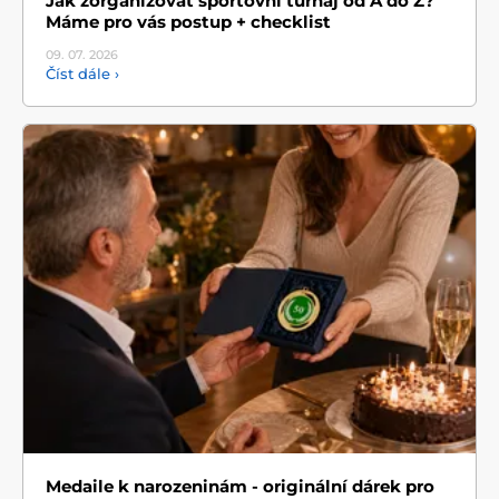
Jak zorganizovat sportovní turnaj od A do Z?
Máme pro vás postup + checklist
09. 07.
2026
Číst dále ›
Medaile k narozeninám - originální dárek pro