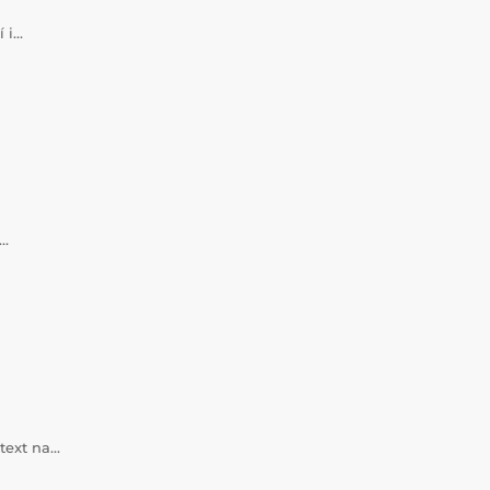
í i…
a…
 text na…