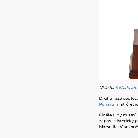
Ukázka
fotbalovéh
Druhá fáze soutěže
Poháru
mistrů evro
Finále Ligy mistr
zápas. Historicky 
Marseille. V sezón