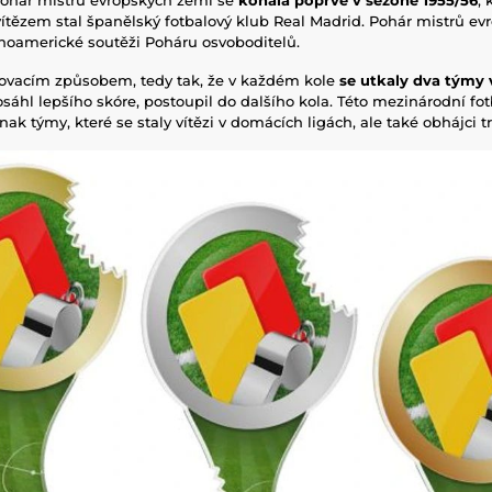
vítězem stal španělský fotbalový klub Real Madrid. Pohár mistrů e
ihoamerické soutěži Poháru osvoboditelů.
azovacím způsobem, tedy tak, že v každém kole
se utkaly dva týmy
dosáhl lepšího skóre, postoupil do dalšího kola. Této mezinárodní fo
ak týmy, které se staly vítězi v domácích ligách, ale také obhájci tro