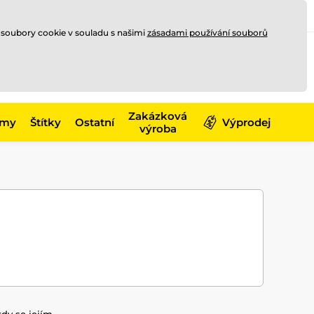
Registrace
Přihlásit se
CZK
 soubory cookie v souladu s našimi
zásadami používání souborů
0
Nakupte ještě za
10 000 Kč
0 Kč
a získejte
dopravu zdarma
Zakázková
émy
Štítky
Ostatní
Výprodej
výroba
kdy se jejím