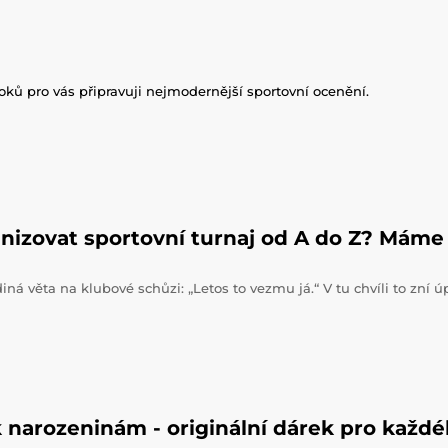
roků pro vás připravuji nejmodernější sportovní ocenění.
nizovat sportovní turnaj od A do Z? Máme 
iná věta na klubové schůzi: „Letos to vezmu já.“ V tu chvíli to zní 
 narozeninám - originální dárek pro každ