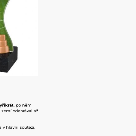
yřikrát
, po něm
h zemí odehrával až
 v hlavní soutěži.