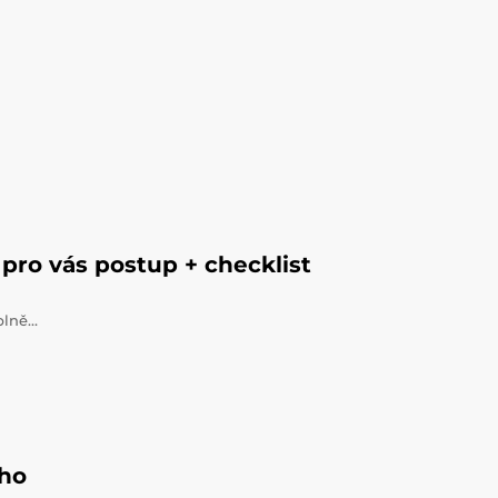
pro vás postup + checklist
úplně…
ého