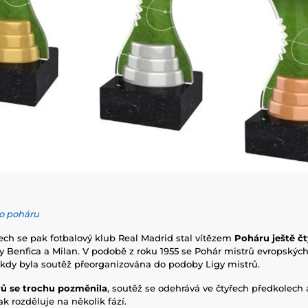
o poháru
tech se pak fotbalový klub Real Madrid stal vítězem
Poháru ještě čt
y Benfica a Milan. V podobě z roku 1955 se Pohár mistrů evropskýc
 kdy byla soutěž přeorganizována do podoby Ligy mistrů.
rů se trochu pozměnila
, soutěž se odehrává ve čtyřech předkolech a
k rozděluje na několik fází.