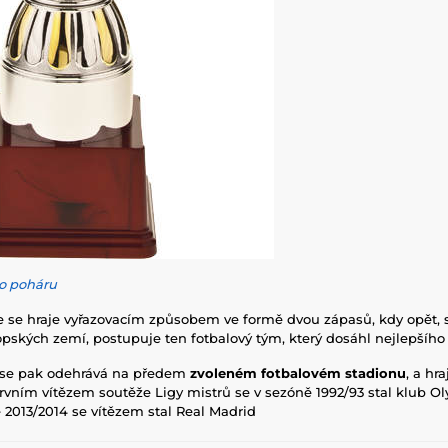
o poháru
 se hraje vyřazovacím způsobem ve formě dvou zápasů, kdy opět, s
pských zemí, postupuje ten fotbalový tým, který dosáhl nejlepšího 
ů se pak odehrává na předem
zvoleném fotbalovém stadionu
, a hr
prvním vítězem soutěže Ligy mistrů se v sezóně 1992/93 stal klub 
ě 2013/2014 se vítězem stal Real Madrid