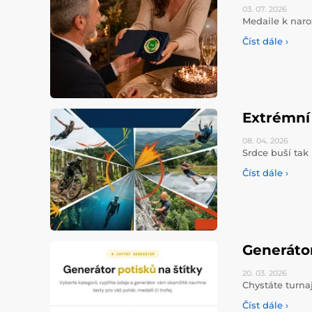
03. 07.
2026
Medaile k naro
Číst dále ›
Extrémní 
08. 04.
2026
Srdce buší tak 
Číst dále ›
Generáto
20. 03.
2026
Chystáte turna
Číst dále ›