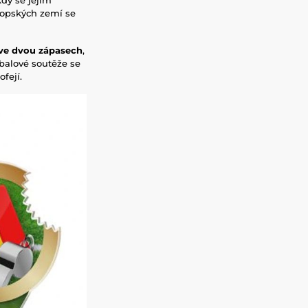
vropských zemí se
 ve dvou zápasech
,
tbalové soutěže se
fejí.