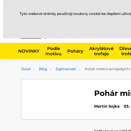
Doprava a platba
Prodejny
Kontakty
Blog
Tyto webové stránky používají soubory cookie ke zlepšení uživ
Např. produk
Podle
Akrylátové
Dřev
NOVINKY
Poháry
motivu
trofeje
trof
Úvod
Blog
Zajímavosti
Pohár mistrů evropských 
Pohár mi
Martin Sojka
03.
Fotbalová soutěž 