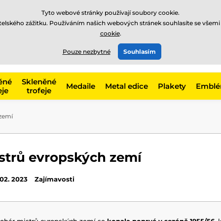
Tyto webové stránky používají soubory cookie.
atelského zážitku. Používáním našich webových stránek souhlasíte se všemi
cookie
.
775 400 255
offline
t, kategorie
Pouze nezbytné
Souhlasím
Zavolejte nám
(Po-Pá 8-17)
ěné
Skleněné
Medaile
Metal edice
Plakety
Embl
eje
trofeje
zemí
strů evropských zemí
 02. 2023
Zajímavosti
Pohár mistrů evropských zemí se
konala poprvé v sezóně 1955/56
, 