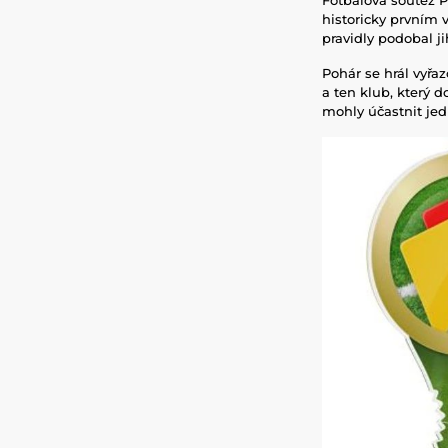
historicky prvním 
pravidly podobal j
Pohár se hrál vyř
a ten klub, který 
mohly účastnit jedn