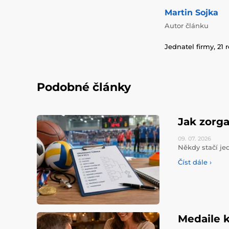
Martin Sojka
Autor článku
Jednatel firmy, 21 
Podobné články
Jak zorga
09. 07.
2026
Někdy stačí jed
Číst dále ›
Medaile k