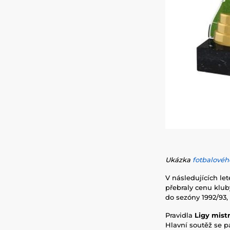
Ukázka
fotbalovéh
V následujících le
přebraly cenu klub
do sezóny 1992/93,
Pravidla
Ligy mist
Hlavní soutěž se pa