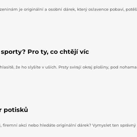
zeninám je originální a osobní dárek, který oslavence pobaví, potěš
sporty? Pro ty, co chtějí víc
hlasitě, že ho slyšíte v uších. Prsty svírají okraj plošiny, pod noham
r potisků
j, firemní akci nebo hledáte originální dárek? Vymyslet ten správný