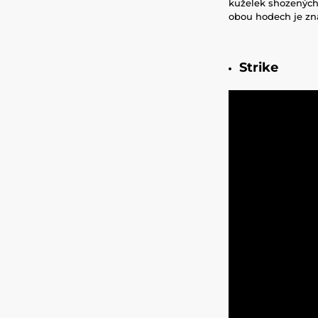
kuželek shozených
obou hodech je zna
Strike