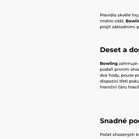
Pravidla skvělé hr
mohlo zdát.
Bowli
projít základními p
Deset a do
Bowling
zahrnuje c
podaří prvním shod
dva hody, pouze p
dispozici třetí po
hraniční čáru hrac
Snadné po
Počet shozených k