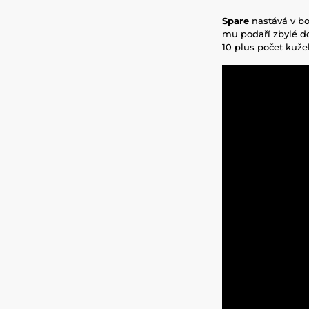
Spare
nastává v bo
mu podaří zbylé do
10 plus počet kuže