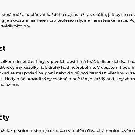
y, která může naplňovat každého nejsou až tak složitá, jak by se na 
ng
je skvostná hra nejen pro profesionály, ale i amaterské hráče. 
ravidly této hry.
st
elkem deset částí hry. V prvních devíti má hráč k dispozici dva h
it všechny kuželky, tak druhý hod neproběhne. V desátém hodu hra
okud se mu podaří na první nebo druhý hod "sundat" všechny kužel
kus. Hody hráč provádí vždy osobně a počítán je každý hod, kdy vho
ího území.
čty
uželek prvním hodem je označen v malém čtverci v horním levém 