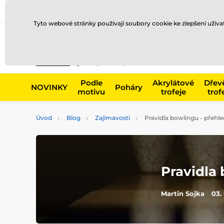
Doprava a platba
Prodejny
Kontakty
Blog
Tyto webové stránky používají soubory cookie ke zlepšení uživ
Např. produk
Podle
Akrylátové
Dřev
NOVINKY
Poháry
motivu
trofeje
trof
Úvod
Blog
Zajímavosti
Pravidla bowlingu - přehl
Pravidla
Martin Sojka
03.