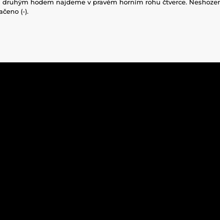
 druhým hodem najdeme v pravém horním rohu čtverce. Neshozen
čeno (-).