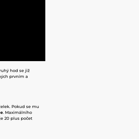
uhý hod se již
ených prvním a
elek. Pokud se mu
le
. Maximálního
je 20 plus počet