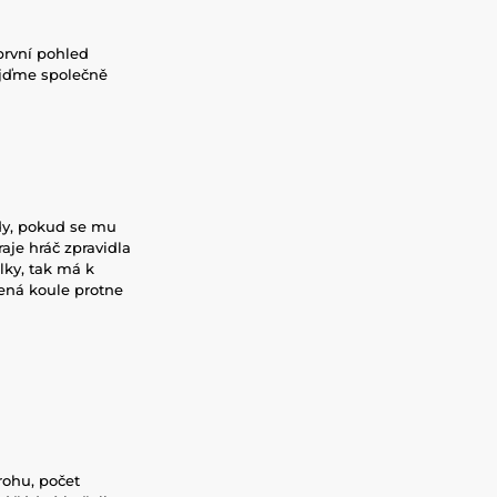
první pohled
Pojďme společně
ody, pokud se mu
je hráč zpravidla
ky, tak má k
zená koule protne
rohu, počet