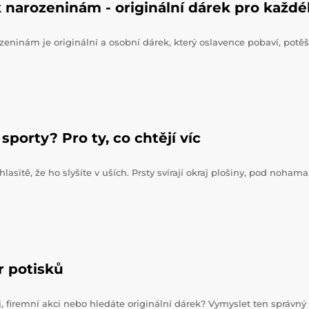
 narozeninám - originální dárek pro každ
zeninám je originální a osobní dárek, který oslavence pobaví, potěš
sporty? Pro ty, co chtějí víc
hlasitě, že ho slyšíte v uších. Prsty svírají okraj plošiny, pod noham
r potisků
j, firemní akci nebo hledáte originální dárek? Vymyslet ten správný