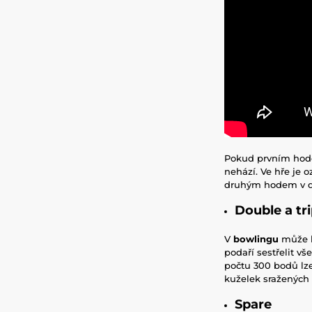
Pokud prvním hode
nehází. Ve hře je 
druhým hodem v da
Double a tri
V
bowlingu
může h
podaří sestřelit v
počtu 300 bodů lze
kuželek sražených 
Spare