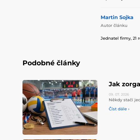
Martin Sojka
Autor článku
Jednatel firmy, 21 
Podobné články
Jak zorga
09. 07.
2026
Někdy stačí jed
Číst dále ›