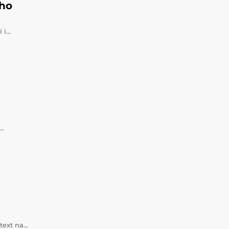
ého
í i…
a…
 text na…