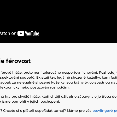
e férovost
 férové hráče, proto není tolerováno nesportovní chování. Rozhoduj
espektování soupeřů. Existují tzv. legálně shozené kuželky, kam řa
aopak za nelegálně shozené kuželky jsou brány ty, co spadnou nap
elektronicky nebo posuzován rozhodčím.
 hra pro skvělé hráče, kteří chtějí užít plno zábavy, ale je třeba 
že jsme pomohli v jejich pochopení.
? Chcete si s přáteli uspořádat turnaj? Máme pro vás
bowlingové po