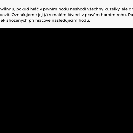
wlingu, pokud hráč v prvním hodu neshodí všechny kuželky, ale
razit. Označujeme jej (/) v malém čtverci v pravém horním rohu. Po
lek shozených při hráčově následujícím hodu.