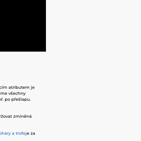
ícím atributem je
díme všechny
ř. po přešlapu.
doržovat zmíněná
háry a trofej
e za