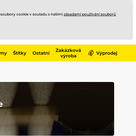
Registrace
Přihlásit se
CZK
 soubory cookie v souladu s našimi
zásadami používání souborů
0
Nakupte ještě za
10 000 Kč
0 Kč
a získejte
dopravu zdarma
Zakázková
émy
Štítky
Ostatní
Výprodej
výroba
e