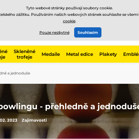
Tyto webové stránky používají soubory cookie.
atelského zážitku. Používáním našich webových stránek souhlasíte se všemi
cookie
.
775 400 255
offline
t, kategorie
Pouze nezbytné
Souhlasím
Zavolejte nám
(Po-Pá 8-17)
ěné
Skleněné
Medaile
Metal edice
Plakety
Embl
eje
trofeje
edně a jednoduše
 bowlingu - přehledně a jednoduš
 02. 2023
Zajímavosti