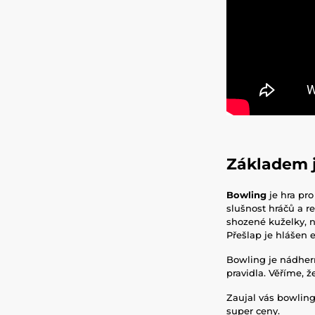
Základem j
Bowling
je hra pro
slušnost hráčů a r
shozené kuželky, n
Přešlap je hlášen 
Bowling je nádherná
pravidla. Věříme, 
Zaujal vás bowling
super ceny.