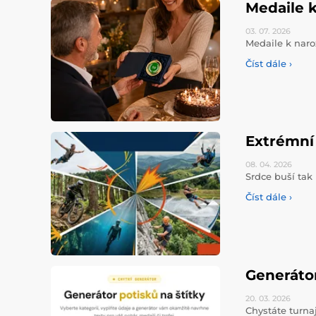
Medaile k
03. 07.
2026
Medaile k naro
Číst dále ›
Extrémní 
08. 04.
2026
Srdce buší tak 
Číst dále ›
Generáto
20. 03.
2026
Chystáte turna