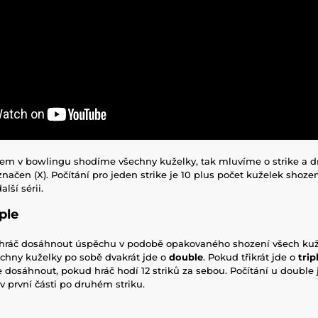
m v bowlingu shodíme všechny kuželky, tak mluvíme o strike a dr
označen (X). Počítání pro jeden strike je 10 plus počet kuželek shoz
lší sérii.
ple
ráč dosáhnout úspěchu v podobě opakovaného shození všech kuž
šechny kuželky po sobě dvakrát jde o
double
. Pokud třikrát jde o
trip
 dosáhnout, pokud hráč hodí 12 striků za sebou. Počítání u double 
v první části po druhém striku.