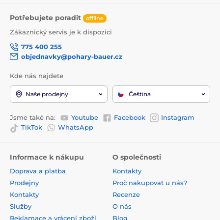
Potřebujete poradit
offline
Zákaznický servis je k dispozici
775 400 255
objednavky@pohary-bauer.cz
Kde nás najdete
Naše prodejny
Čeština
Jsme také na:
Youtube
Facebook
Instagram
TikTok
WhatsApp
Informace k nákupu
O společnosti
Doprava a platba
Kontakty
Prodejny
Proč nakupovat u nás?
Kontakty
Recenze
Služby
O nás
Reklamace a vrácení zboží
Blog