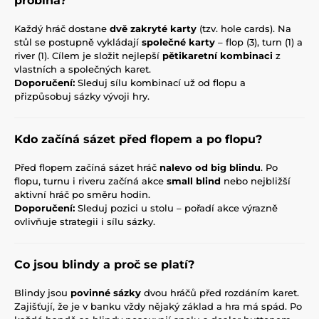
probíhá?
Každý hráč dostane
dvě zakryté karty
(tzv. hole cards). Na
stůl se postupně vykládají
společné karty
– flop (3), turn (1) a
river (1). Cílem je složit nejlepší
pětikaretní kombinaci
z
vlastních a společných karet.
Doporučení:
Sleduj sílu kombinací už od flopu a
přizpůsobuj sázky vývoji hry.
Kdo začíná sázet před flopem a po flopu?
Před flopem začíná sázet hráč
nalevo od big blindu
. Po
flopu, turnu i riveru začíná akce
small blind
nebo nejbližší
aktivní hráč po směru hodin.
Doporučení:
Sleduj pozici u stolu – pořadí akce výrazně
ovlivňuje strategii i sílu sázky.
Co jsou blindy a proč se platí?
Blindy jsou
povinné sázky
dvou hráčů před rozdáním karet.
Zajišťují, že je v banku vždy nějaký základ a hra má spád. Po