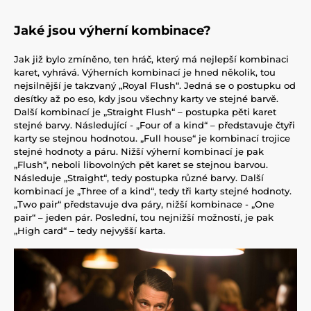
Jaké jsou výherní kombinace?
Jak již bylo zmíněno, ten hráč, který má nejlepší kombinaci
karet, vyhrává. Výherních kombinací je hned několik, tou
nejsilnější je takzvaný „Royal Flush“. Jedná se o postupku od
desítky až po eso, kdy jsou všechny karty ve stejné barvě.
Další kombinací je „Straight Flush“ – postupka pěti karet
stejné barvy. Následující - „Four of a kind“ – představuje čtyři
karty se stejnou hodnotou. „Full house“ je kombinací trojice
stejné hodnoty a páru. Nižší výherní kombinací je pak
„Flush“, neboli libovolných pět karet se stejnou barvou.
Následuje „Straight“, tedy postupka různé barvy. Další
kombinací je „Three of a kind“, tedy tři karty stejné hodnoty.
„Two pair“ představuje dva páry, nižší kombinace - „One
pair“ – jeden pár. Poslední, tou nejnižší možností, je pak
„High card“ – tedy nejvyšší karta.