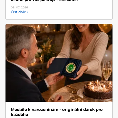
09. 07.
2026
Číst dále ›
Medaile k narozeninám - originální dárek pro
každého