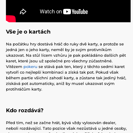
Vše je o kartách
Na počátku hry dostává hráč do ruky dvě karty, a protože se
jedná jen o jeho karty, neměl by je svým protivníkům
ukazovat. Na stůl lícem vzhůru je pak pokládáno dalších pět
karet, které jsou už společné pro všechny zúčastněné.
Vítězem
pokeru
se stává pak ten, který z těchto sedmi karet
vytvoří co nejlepší kombinaci a získá tak pot. Pokud však
během partie všichni zahodí karty, a zůstane tak jediný hráč,
získává pot automaticky, aniž by musel ukazovat svým
protihráčům karty.
Kdo rozdává?
Před tím, než se začne hrát, bývá vždy vylosován dealer,
neboli rozdávající. Tato pozice však nezůstává u jedné osoby,