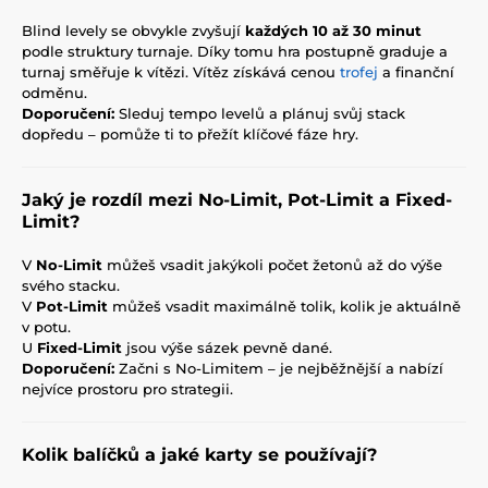
Blind levely se obvykle zvyšují
každých 10 až 30 minut
podle struktury turnaje. Díky tomu hra postupně graduje a
turnaj směřuje k vítězi. Vítěz získává cenou
trofej
a finanční
odměnu.
Doporučení:
Sleduj tempo levelů a plánuj svůj stack
dopředu – pomůže ti to přežít klíčové fáze hry.
Jaký je rozdíl mezi No-Limit, Pot-Limit a Fixed-
Limit?
V
No-Limit
můžeš vsadit jakýkoli počet žetonů až do výše
svého stacku.
V
Pot-Limit
můžeš vsadit maximálně tolik, kolik je aktuálně
v potu.
U
Fixed-Limit
jsou výše sázek pevně dané.
Doporučení:
Začni s No-Limitem – je nejběžnější a nabízí
nejvíce prostoru pro strategii.
Kolik balíčků a jaké karty se používají?