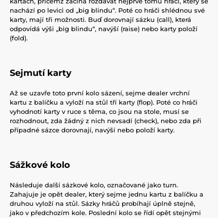
kartách, přičemž začíná rozdávat nejprve tomu hráči, který se
nachází po levici od „big blindu“. Poté co hráči shlédnou své
karty, mají tři možnosti. Buď dorovnají sázku (call), která
odpovídá výši „big blindu“, navýší (raise) nebo karty položí
(fold).
Sejmutí karty
Až se uzavře toto první kolo sázení, sejme dealer vrchní
kartu z balíčku a vyloží na stůl tří karty (flop). Poté co hráči
vyhodnotí karty v ruce s těma, co jsou na stole, musí se
rozhodnout, zda žádný z nich nevsadí (check), nebo zda při
případné sázce dorovnají, navýší nebo položí karty.
Sážkové kolo
Následuje další sázkové kolo, označované jako turn.
Zahajuje je opět dealer, který sejme jednu kartu z balíčku a
druhou vyloží na stůl. Sázky hráčů probíhají úplně stejně,
jako v předchozím kole. Poslední kolo se řídí opět stejnými