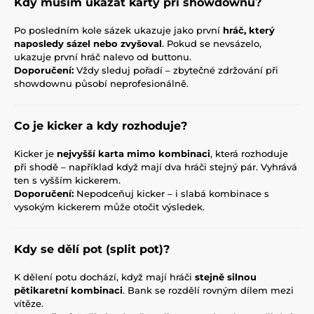
Kdy musím ukázat karty při showdownu?
Po posledním kole sázek ukazuje jako první
hráč, který
naposledy sázel nebo zvyšoval
. Pokud se nevsázelo,
ukazuje první hráč nalevo od buttonu.
Doporučení:
Vždy sleduj pořadí – zbytečné zdržování při
showdownu působí neprofesionálně.
Co je kicker a kdy rozhoduje?
Kicker je
nejvyšší karta mimo kombinaci
, která rozhoduje
při shodě – například když mají dva hráči stejný pár. Vyhrává
ten s vyšším kickerem.
Doporučení:
Nepodceňuj kicker – i slabá kombinace s
vysokým kickerem může otočit výsledek.
Kdy se dělí pot (split pot)?
K dělení potu dochází, když mají hráči
stejně silnou
pětikaretní kombinaci
. Bank se rozdělí rovným dílem mezi
vítěze.