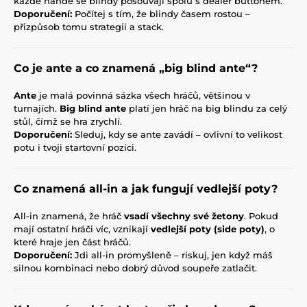
každé handě se blindy posouvají spolu s dealer buttonem.
Doporučení:
Počítej s tím, že blindy časem rostou –
přizpůsob tomu strategii a stack.
Co je ante a co znamená „big blind ante“?
Ante
je malá povinná sázka všech hráčů, většinou v
turnajích.
Big blind ante
platí jen hráč na big blindu za celý
stůl, čímž se hra zrychlí.
Doporučení:
Sleduj, kdy se ante zavádí – ovlivní to velikost
potu i tvoji startovní pozici.
Co znamená all-in a jak fungují vedlejší poty?
All-in znamená, že hráč
vsadí všechny své žetony
. Pokud
mají ostatní hráči víc, vznikají
vedlejší poty (side poty)
, o
které hraje jen část hráčů.
Doporučení:
Jdi all-in promyšleně – riskuj, jen když máš
silnou kombinaci nebo dobrý důvod soupeře zatlačit.