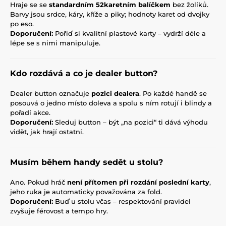
Hraje se se
standardním 52karetním balíčkem
bez žolíků.
Barvy jsou srdce, káry, kříže a piky; hodnoty karet od dvojky
po eso.
Doporučení:
Pořiď si kvalitní plastové karty – vydrží déle a
lépe se s nimi manipuluje.
Kdo rozdává a co je dealer button?
Dealer button označuje
pozici dealera
. Po každé handě se
posouvá o jedno místo doleva a spolu s ním rotují i blindy a
pořadí akce.
Doporučení:
Sleduj button – být „na pozici“ ti dává výhodu
vidět, jak hrají ostatní.
Musím během handy sedět u stolu?
Ano. Pokud hráč
není přítomen při rozdání poslední karty
,
jeho ruka je automaticky považována za fold.
Doporučení:
Buď u stolu včas – respektování pravidel
zvyšuje férovost a tempo hry.