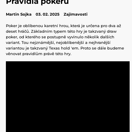
Pravidla pokeru
Martin Sojka
03. 02. 2025
Zajímavosti
Poker je oblíbenou karetní hrou, která je určena pro dva až
deset hráčů. Základním typem této hry je takzvaný draw
poker, od kterého se postupně vyvinulo několik dalších
variant. Tou nejznámější, nejoblíbenější a nejhranější
variantou je takzvaný Texas hold 'em. Proto se dále budeme
věnovat pravidlům právě této hry.