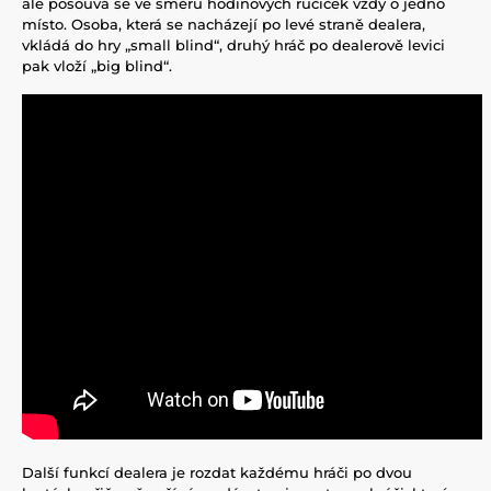
ale posouvá se ve směru hodinových ručiček vždy o jedno
místo. Osoba, která se nacházejí po levé straně dealera,
vkládá do hry „small blind“, druhý hráč po dealerově levici
pak vloží „big blind“.
Další funkcí dealera je rozdat každému hráči po dvou