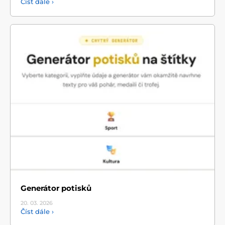
Číst dále ›
Generátor potisků
20. 03.
2026
Číst dále ›