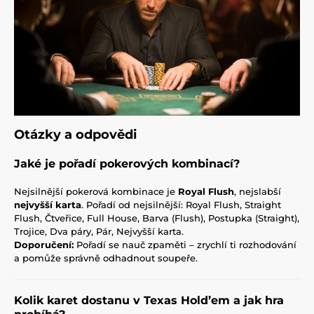
Otázky a odpovědi
Jaké je pořadí pokerových kombinací?
Nejsilnější pokerová kombinace je
Royal Flush
, nejslabší
nejvyšší karta
. Pořadí od nejsilnější: Royal Flush, Straight
Flush, Čtveřice, Full House, Barva (Flush), Postupka (Straight),
Trojice, Dva páry, Pár, Nejvyšší karta.
Doporučení:
Pořadí se nauč zpaměti – zrychlí ti rozhodování
a pomůže správně odhadnout soupeře.
Kolik karet dostanu v Texas Hold’em a jak hra