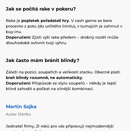
Jak se počítá rake v pokeru?
Rake je
poplatek pořadateli hry
. V cash game se bere
procento z potu (do určitého limitu), v turnajích je zahrnut v
buy-inu.
Doporučení:
Zjisti výši rake předem – drobný rozdíl může
dlouhodobě ovlivnit tvoji výhru.
Jak často mám bránit blindy?
Záleží na pozici, soupeřích a velikosti stacku. Obecně platí:
braň blindy rozumně, ne automaticky
.
Doporučení:
Přizpůsob se stylu soupeřů – někdy je lepší
blind zahodit a počkat na silnější kombinaci.
Martin Sojka
Autor článku
Jednatel firmy, 21 roků pro vás připravuji nejmodernější