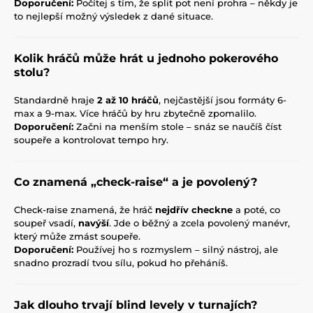
Doporučení:
Počítej s tím, že split pot není prohra – někdy je
to nejlepší možný výsledek z dané situace.
Kolik hráčů může hrát u jednoho pokerového
stolu?
Standardně hraje
2 až 10 hráčů
, nejčastější jsou formáty 6-
max a 9-max. Více hráčů by hru zbytečně zpomalilo.
Doporučení:
Začni na menším stole – snáz se naučíš číst
soupeře a kontrolovat tempo hry.
Co znamená „check-raise“ a je povolený?
Check-raise znamená, že hráč
nejdřív checkne
a poté, co
soupeř vsadí,
navýší
. Jde o běžný a zcela povolený manévr,
který může zmást soupeře.
Doporučení:
Používej ho s rozmyslem – silný nástroj, ale
snadno prozradí tvou sílu, pokud ho přeháníš.
Jak dlouho trvají blind levely v turnajích?