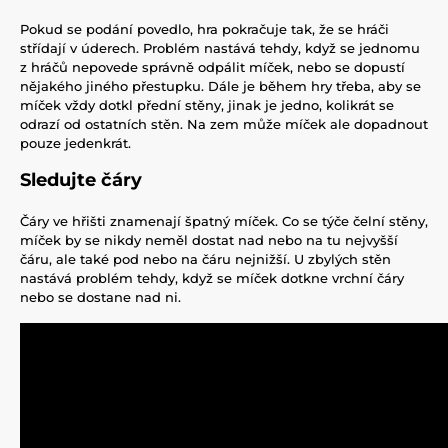
Pokud se podání povedlo, hra pokračuje tak, že se hráči
střídají v úderech. Problém nastává tehdy, když se jednomu
z hráčů nepovede správně odpálit míček, nebo se dopustí
nějakého jiného přestupku. Dále je během hry třeba, aby se
míček vždy dotkl přední stěny, jinak je jedno, kolikrát se
odrazí od ostatních stěn. Na zem může míček ale dopadnout
pouze jedenkrát.
Sledujte čáry
Čáry ve hřišti znamenají špatný míček. Co se týče čelní stěny,
míček by se nikdy neměl dostat nad nebo na tu nejvyšší
čáru, ale také pod nebo na čáru nejnižší. U zbylých stěn
nastává problém tehdy, když se míček dotkne vrchní čáry
nebo se dostane nad ni.