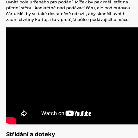
uvnitř pole určeného pro podání. Míček by pak měl letět na
přední stěnu, konkrétně nad podávací čáru, ale pod outovou
čáru. Měl by se také dostatečně odrazit, aby skončil uvnitř
zadní čtvrtiny kurtu, a to v protější půlce podávajícího hráče.
Střídání a doteky