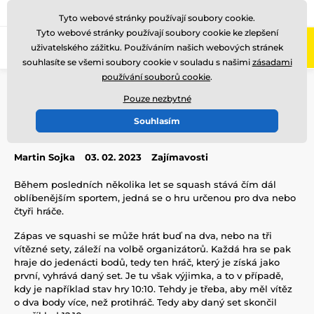
775 400 255
Zavolejte nám
(Po-Pá 8-17)
Tyto webové stránky používají soubory cookie.
Tyto webové stránky používají soubory cookie ke zlepšení
0
uživatelského zážitku. Používáním našich webových stránek
Menu
souhlasíte se všemi soubory cookie v souladu s našimi
zásadami
používání souborů cookie
.
Úvod
Blog
Zajímavosti
Pravidla squashu
Pouze nezbytné
Pravidla squashu
Souhlasím
Martin Sojka
03. 02. 2023
Zajímavosti
Během posledních několika let se squash stává čím dál
oblíbenějším sportem, jedná se o hru určenou pro dva nebo
čtyři hráče.
Zápas ve squashi se může hrát buď na dva, nebo na tři
vítězné sety, záleží na volbě organizátorů. Každá hra se pak
hraje do jedenácti bodů, tedy ten hráč, který je získá jako
první, vyhrává daný set. Je tu však výjimka, a to v případě,
kdy je například stav hry 10:10. Tehdy je třeba, aby měl vítěz
o dva body více, než protihráč. Tedy aby daný set skončil