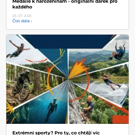
Medaile k narozeninám - originální dárek pro
každého
03. 07.
2026
Číst dále ›
Extrémní sporty? Pro ty, co chtějí víc