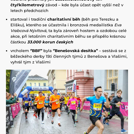
čtyřkilometrový
závod – kde byla účast opět vyšší než v
letech předchozích
startoval i tradiční
charitativní běh
(běh pro Terezku a
Elišku), kterého se účastnila i bronzová medailistka
Eva
Vrabcová Nývltová
, ta byla zároveň hostem a ozdobou celé
akce, při letošním charitativním běhu se přispělo krásnou
částkou
33.000 korun českých
vrcholem
‘’BBF’’
byla
‘’Benešovská desítka’’
– sestává se z
běžeckého derby 15ti členných týmů z Benešova a Vlašimi,
vyhrál tým z Vlašimi