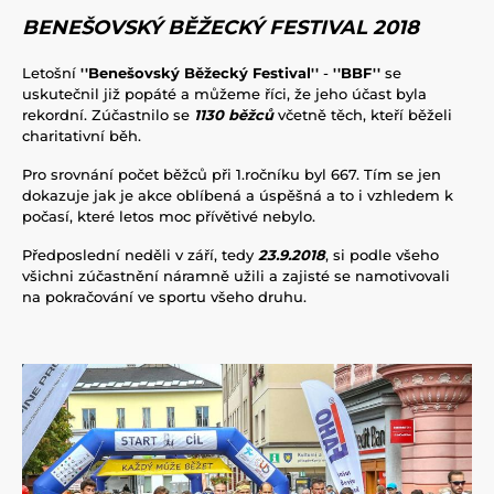
BENEŠOVSKÝ BĚŽECKÝ FESTIVAL 2018
Letošní
''Benešovský Běžecký Festival''
-
''BBF''
se
uskutečnil již popáté a můžeme říci, že jeho účast byla
rekordní. Zúčastnilo se
1130 běžců
včetně těch, kteří běželi
charitativní běh.
Pro srovnání počet běžců při 1.ročníku byl 667. Tím se jen
dokazuje jak je akce oblíbená a úspěšná a to i vzhledem k
počasí, které letos moc přívětivé nebylo.
Předposlední neděli v září, tedy
23.9.2018
, si podle všeho
všichni zúčastnění náramně užili a zajisté se namotivovali
na pokračování ve sportu všeho druhu.