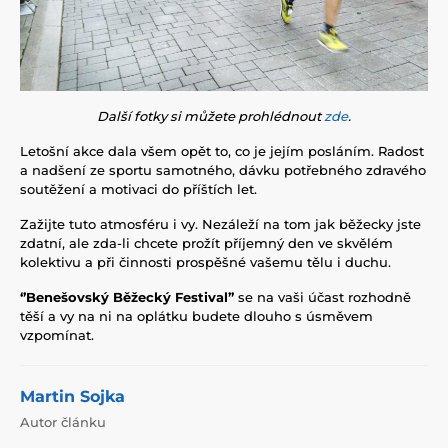
Další fotky si můžete prohlédnout
zde
.
Letošní akce dala všem opět to, co je jejím posláním. Radost
a nadšení ze sportu samotného, dávku potřebného zdravého
soutěžení a motivaci do příštích let.
Zažijte tuto atmosféru i vy. Nezáleží na tom jak běžecky jste
zdatní, ale zda-li chcete prožít příjemný den ve skvělém
kolektivu a při činnosti prospěšné vašemu tělu i duchu.
‘’Benešovský Běžecký Festival’’
se na vaši účast rozhodně
těší a vy na ni na oplátku budete dlouho s úsměvem
vzpomínat.
Martin Sojka
Autor článku