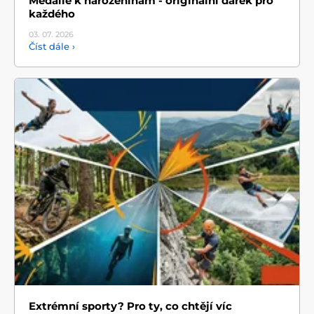
Medaile k narozeninám - originální dárek pro
každého
03. 07.
2026
Číst dále ›
Extrémní sporty? Pro ty, co chtějí víc