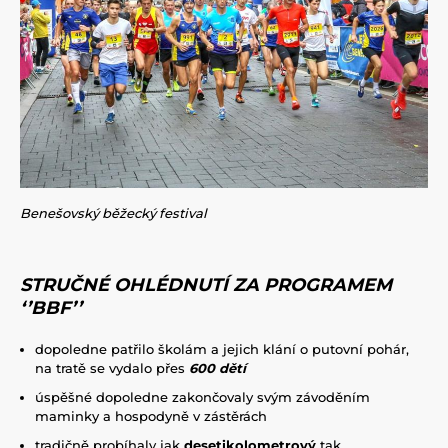
Benešovský běžecký festival
STRUČNÉ OHLÉDNUTÍ ZA PROGRAMEM
‘’BBF’’
dopoledne patřilo školám a jejich klání o putovní pohár,
na tratě se vydalo přes
600 dětí
úspěšné dopoledne zakončovaly svým závoděním
maminky a hospodyně v zástěrách
tradičně probíhaly jak
desetikolometrový
tak