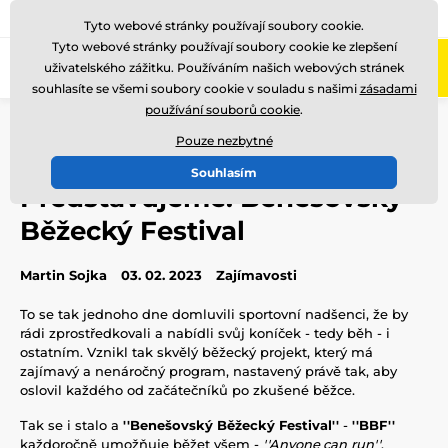
775 400 255
Zavolejte nám
(Po-Pá 8-17)
Tyto webové stránky používají soubory cookie.
Tyto webové stránky používají soubory cookie ke zlepšení
0
uživatelského zážitku. Používáním našich webových stránek
Menu
souhlasíte se všemi soubory cookie v souladu s našimi
zásadami
používání souborů cookie
.
Úvod
Blog
Zajímavosti
Představujeme: Benešovský Běžecký Festival
Pouze nezbytné
Souhlasím
Představujeme: Benešovský
Běžecký Festival
Martin Sojka
03. 02. 2023
Zajímavosti
To se tak jednoho dne domluvili sportovní nadšenci, že by
rádi zprostředkovali a nabídli svůj koníček - tedy běh - i
ostatním. Vznikl tak skvělý běžecký projekt, který má
zajímavý a nenáročný program, nastavený právě tak, aby
oslovil každého od začátečníků po zkušené běžce.
Tak se i stalo a
''Benešovský Běžecký Festival''
-
''BBF''
každoročně umožňuje běžet všem -
''Anyone can
run''
.