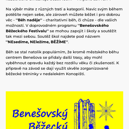
Na výběr máte z různých tratí a kategorií. Navíc svým během
potěšíte nejen sebe, ale zároveň můžete běžet i pro dobrou
věc -
''Běh naděje''
- charitativní běh, či chůze - dle vašich
možností. V doprovodném programu
''Benešovského
Běžeckého Festivalu''
se mohou zapojit i školy a soutěžit
tak mezi sebou. Soutěž škol najdete pod názvem
''NEsedíme, NEležíme, BĚŽÍME''
.
Běh se stal natolik populárním, že kromě městského běhu
centrem Benešova se přidaly další trasy, aby mohl
vyběhnout opravdu každý bez rozdílu věku či zkušeností. K
přípravě na závod se dají využít skvěle zorganizované
běžecké tréninky v nedalekém Konopišti.