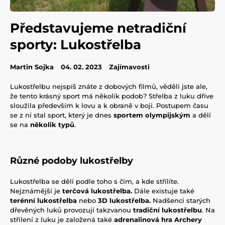
Představujeme netradiční
sporty: Lukostřelba
Martin Sojka
04. 02. 2023
Zajímavosti
Lukostřelbu nejspíš znáte z dobových filmů, věděli jste ale,
že tento krásný sport má několik podob? Střelba z luku dříve
sloužila především k lovu a k obraně v boji. Postupem času
se z ní stal sport, který je dnes
sportem olympijským
a dělí
se na
několik
typů
.
Různé podoby lukostřelby
Lukostřelba se dělí podle toho s čím, a kde střílíte.
Nejznámější je
terčová lukostřelba.
Dále existuje také
terénní lukostřelba
nebo
3D
lukostřelba.
Nadšenci starých
dřevěných luků provozují takzvanou
tradiční lukostřelbu
. Na
střílení z luku je založená také
adrenalinová
hra
Archery