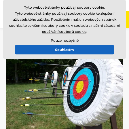
775 400 255
Zavolejte nám
(Po-Pá 8-17)
Tyto webové stránky používají soubory cookie.
Tyto webové stránky používají soubory cookie ke zlepšení
0
uživatelského zážitku. Používáním našich webových stránek
Menu
souhlasíte se všemi soubory cookie v souladu s našimi
zásadami
používání souborů cookie
.
Úvod
Blog
Zajímavosti
Představujeme netradiční sporty: Lukostřelba
Pouze nezbytné
Souhlasím