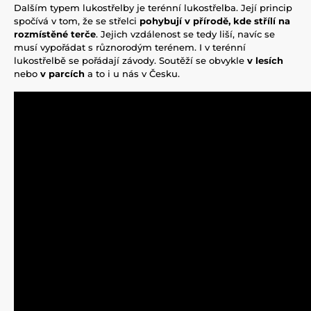
Dalším typem lukostřelby je terénní lukostřelba. Její princip
spočívá v tom, že se střelci
pohybují v přírodě, kde střílí na
rozmístěné terče
. Jejich vzdálenost se tedy liší, navíc se
musí vypořádat s různorodým terénem. I v terénní
lukostřelbě se pořádají závody. Soutěží se obvykle
v lesích
nebo
v parcích
a to i u nás v Česku.