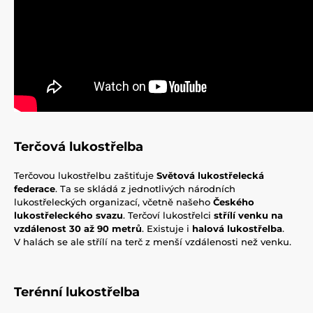
Terčová lukostřelba
Terčovou lukostřelbu zaštiťuje
Světová lukostřelecká
federace
. Ta se skládá z jednotlivých národních
lukostřeleckých organizací, včetně našeho
Českého
lukostřeleckého svazu
. Terčoví lukostřelci
střílí venku na
vzdálenost 30 až 90 metrů
. Existuje i
halová lukostřelba
.
V halách se ale střílí na terč z menší vzdálenosti než venku.
Terénní lukostřelba