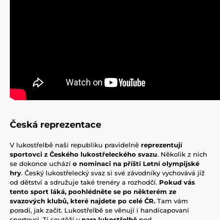
Česká reprezentace
V lukostřelbě naši republiku pravidelně
reprezentují
sportovci z Českého lukostřeleckého svazu
. Několik z nich
se dokonce uchází
o nominaci na příští Letní olympijské
hry
. Český lukostřelecký svaz si své závodníky vychovává již
od dětství a sdružuje také trenéry a rozhodčí.
Pokud vás
tento sport láká, poohlédněte se po některém ze
svazových klubů, které najdete po celé ČR.
Tam vám
poradí, jak začít. Lukostřelbě se věnují i handicapovaní
sportovci. Ti soutěží v
para lukostřelbě
pod