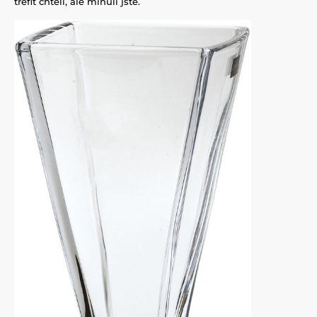
trefit chtěli, ale minuli jste.