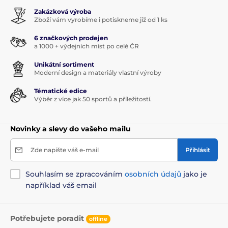
Zakázková výroba
Zboží vám vyrobíme i potiskneme již od 1 ks
6 značkových prodejen
a 1000 + výdejních míst po celé ČR
Unikátní sortiment
Moderní design a materiály vlastní výroby
Tématické edice
Výběr z více jak 50 sportů a příležitostí.
Novinky a slevy do vašeho mailu
Zde napište váš e-mail
Přihlásit
Souhlasím se zpracováním
osobních údajů
jako je
například váš email
Potřebujete poradit
offline