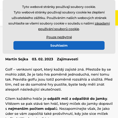
775 400 255
Zavolejte nám
(Po-Pá 8-17)
Tyto webové stránky používají soubory cookie.
Tyto webové stránky používají soubory cookie ke zlepšení
0
uživatelského zážitku. Používáním našich webových stránek
Menu
souhlasíte se všemi soubory cookie v souladu s našimi
zásadami
používání souborů cookie
.
Úvod
Blog
Zajímavosti
Představujeme pravidla golfu
Pouze nezbytné
Představujeme pravidla golfu
Souhlasím
Martin Sojka
03. 02. 2023
Zajímavosti
Golf – venkovní sport, který každý zajisté zná. Přestože by se
mohlo zdát, že je tato hra poměrně jednoduchá, není tomu
tak. Pravidla golfu jsou totiž poměrně rozsáhlá a složitá. Před
tím, než se do samotné hry pustíte, byste tedy měli znát
alespoň následující skutečnosti.
Cílem každého hráče je
odpálit míč z odpaliště do jamky
.
Vítězem se pak stává ten hráč, který míček do jamky dopravil
s
nejmenším počtem odpal
ů. Nezapomínejte však, že jako
úder se vám započítá také prošvihnutí, kdy jste sice míček