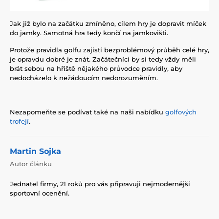
Jak již bylo na začátku zmíněno, cílem hry je dopravit míček
do jamky. Samotná hra tedy končí na jamkovišti.
Protože pravidla golfu zajistí bezproblémový průběh celé hry,
je opravdu dobré je znát. Začátečníci by si tedy vždy měli
brát sebou na hřiště nějakého průvodce pravidly, aby
nedocházelo k nežádoucím nedorozuměním.
Nezapomeňte se podívat také na naši nabídku
golfových
trofejí
.
Martin Sojka
Autor článku
Jednatel firmy, 21 roků pro vás připravuji nejmodernější
sportovní ocenění.