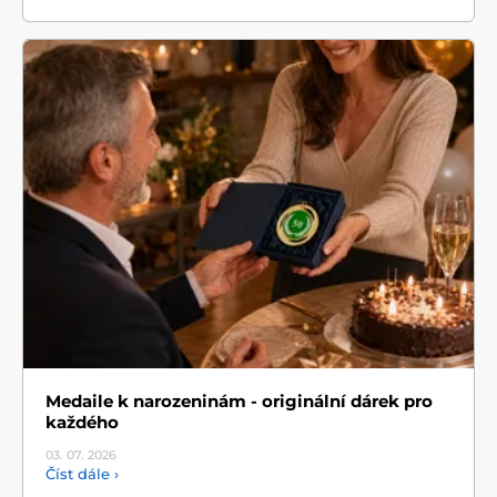
Medaile k narozeninám - originální dárek pro
každého
03. 07.
2026
Číst dále ›