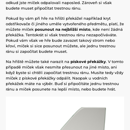
odkud jste míček odpalovali naposled. Zároveň si však
budete muset připočítat trestnou ránu.
Pokud by vám při hře na hřišti překážel například kryt
odstřikovače či jiného uměle vytvořeného předmětu, platí, že
můžete míček
posunout na nejbližší místo
, kde není žádná
překážka. Tentokrát si však trestnou ránu nezapočíváváte.
Pokud vám však ve hře bude zavazet takový strom nebo
křoví, míček si sice posunout můžete, ale jednu trestnou
ránu si započítat budete muset.
Na hřiště můžete také narazit na
pískové překážky
. V tomto
případě míček však nesmíte přesunout na jiné místo, ani
když byste si chtěli započítat trestnou ránu. Musíte tedy vždy
míček z pískové překážky odpálit. Naopak u vodních
překážek máte na výběr. Buď si připočítáte jednu trestnou
ránu a míček posunete na lepší místo, nebo budete hrát.