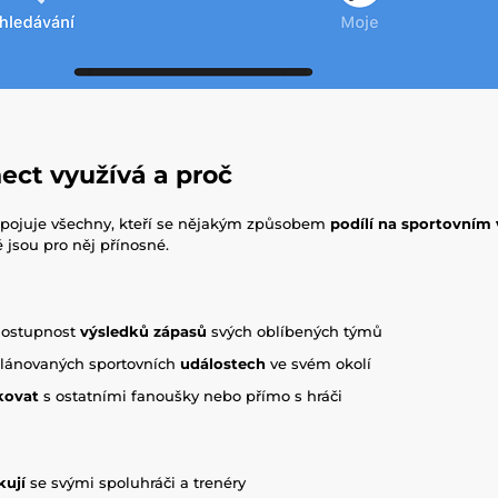
ect využívá a proč
 spojuje všechny, kteří se nějakým způsobem
podílí na sportovním 
 jsou pro něj přínosné.
dostupnost
výsledků zápasů
svých oblíbených týmů
plánovaných sportovních
událostech
ve svém okolí
kovat
s ostatními fanoušky nebo přímo s hráči
ují
se svými spoluhráči a trenéry