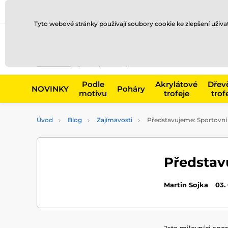
Doprava a platba
Prodejny
Kontakty
Blog
Tyto webové stránky používají soubory cookie ke zlepšení uživ
Např. produk
Podle
Akrylátové
Dřev
NOVINKY
Poháry
motivu
trofeje
trof
Úvod
Blog
Zajímavosti
Představujeme: Sportovní 
Představ
Martin Sojka
03.
Jste milovníci spo