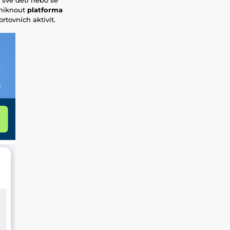
uniknout
platforma
rtovních aktivit.