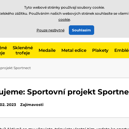
Tyto webové stránky používají soubory cookie.
atelského zážitku. Používáním našich webových stránek souhlasíte se všemi
cookie
.
775 400 255
online
t, kategorie
Pouze nezbytné
Souhlasím
Zavolejte nám
(Po-Pá 8-17)
ěné
Skleněné
Medaile
Metal edice
Plakety
Embl
eje
trofeje
projekt Sportnect
ujeme: Sportovní projekt Sportne
 02. 2023
Zajímavosti
rtu? Aktivně se mu věnujete, trénujete vlastní tým, vedete ke sportu