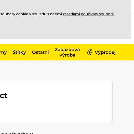
Registrace
Přihlásit se
CZK
 soubory cookie v souladu s našimi
zásadami používání souborů
0
Nakupte ještě za
10 000 Kč
0 Kč
a získejte
dopravu zdarma
Zakázková
émy
Štítky
Ostatní
Výprodej
výroba
ct
 své děti nebo se