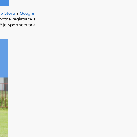
p Storu
a
Google
motná registrace a
č je Sportnect tak