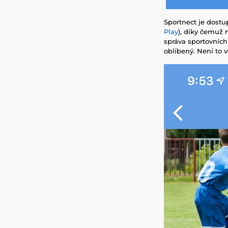
Sportnect je dost
Play
), díky čemuž 
správa sportovních 
oblíbený. Není to 