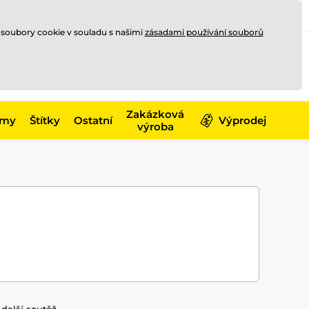
Registrace
Přihlásit se
CZK
 soubory cookie v souladu s našimi
zásadami používání souborů
0
Nakupte ještě za
10 000 Kč
0 Kč
a získejte
dopravu zdarma
Zakázková
émy
Štítky
Ostatní
Výprodej
výroba
 další soutěž.