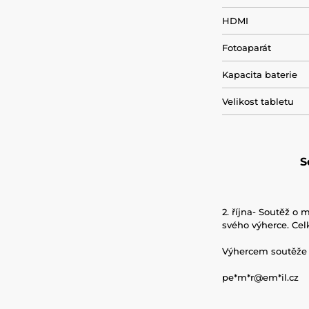
HDMI
Fotoaparát
Kapacita baterie
Velikost tabletu
S
2. října- Soutěž o
svého výherce. Cel
Výhercem soutěže s
pe*m*r@em*il.cz