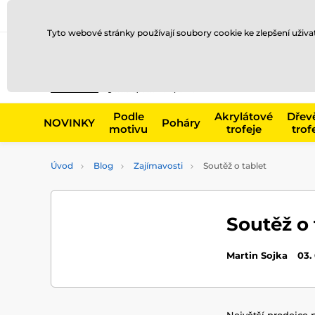
Doprava a platba
Prodejny
Kontakty
Blog
Tyto webové stránky používají soubory cookie ke zlepšení uživ
Např. produk
Podle
Akrylátové
Dřev
NOVINKY
Poháry
motivu
trofeje
trof
Úvod
Blog
Zajímavosti
Soutěž o tablet
Soutěž o 
Martin Sojka
03.
Největší prodejce p