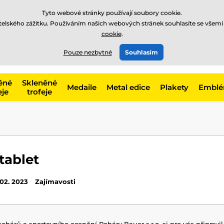
Tyto webové stránky používají soubory cookie.
atelského zážitku. Používáním našich webových stránek souhlasíte se všemi
cookie
.
775 400 255
offline
t, kategorie
Pouze nezbytné
Souhlasím
Zavolejte nám
(Po-Pá 8-17)
ěné
Skleněné
Medaile
Metal edice
Plakety
Embl
eje
trofeje
tablet
 02. 2023
Zajímavosti
ohárů a sportovního ocenění Poháry Bauer s.r.o. si pro vás připravil