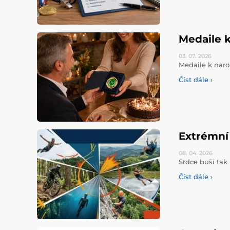
Medaile k
03. 07.
2026
Medaile k naro
Číst dále ›
Extrémní 
08. 04.
2026
Srdce buší tak 
Číst dále ›