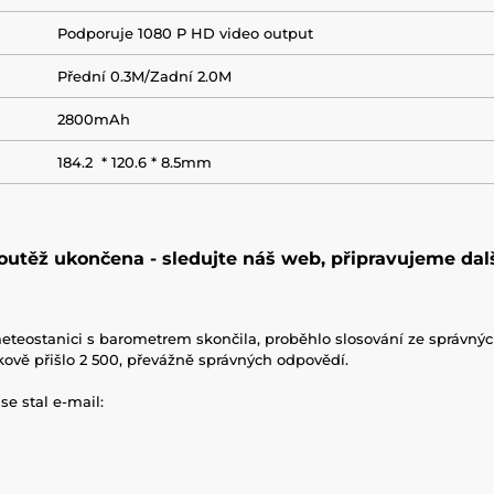
Podporuje 1080 P HD video output
Přední 0.3M/Zadní 2.0M
2800mAh
184.2 * 120.6 * 8.5mm
outěž ukončena - sledujte náš web, připravujeme dalš
 meteostanici s barometrem skončila, proběhlo slosování ze správn
kově přišlo 2 500, převážně správných odpovědí.
e stal e-mail: