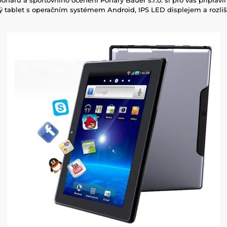
ký tablet s operačním systémem Android, IPS LED displejem a rozl