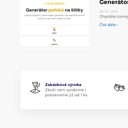
Generáto
20. 03.
2026
Chystáte turna
Číst dále ›
Zakázková výroba
Zboží vám vyrobíme i
potiskneme již od 1 ks