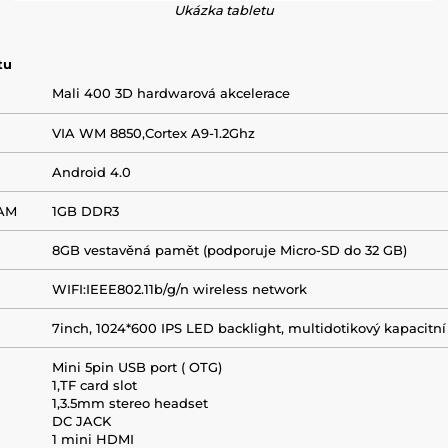
Ukázka tabletu
tu
Mali 400 3D hardwarová akcelerace
VIA WM 8850,Cortex A9-1.2Ghz
Android 4.0
RAM
1GB DDR3
8GB vestavěná pamět (podporuje Micro-SD do 32 GB)
WIFI:IEEE802.11b/g/n wireless network
7inch, 1024*600 IPS LED backlight, multidotikový kapacitní
Mini 5pin USB port ( OTG)
1,TF card slot
1,3.5mm stereo headset
DC JACK
1 mini HDMI