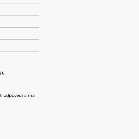
í.
ých odpovědí a má