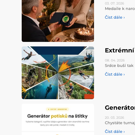
03. 07.
2026
Medaile k naro
Číst dále ›
Extrémní 
08. 04.
2026
Srdce buší tak 
Číst dále ›
Generáto
20. 03.
2026
Chystáte turna
Číst dále ›