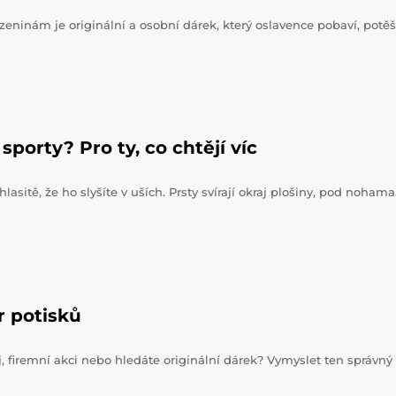
zeninám je originální a osobní dárek, který oslavence pobaví, potěš
sporty? Pro ty, co chtějí víc
hlasitě, že ho slyšíte v uších. Prsty svírají okraj plošiny, pod noham
r potisků
j, firemní akci nebo hledáte originální dárek? Vymyslet ten správný