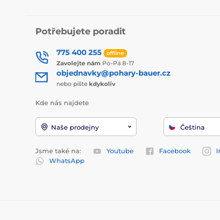
Potřebujete poradit
775 400 255
offline
Zavolejte nám
Po-Pá 8-17
objednavky@pohary-bauer.cz
nebo pište
kdykoliv
Kde nás najdete
Naše prodejny
Čeština
Jsme také na:
Youtube
Facebook
I
WhatsApp