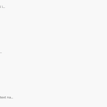
í i…
a…
 text na…