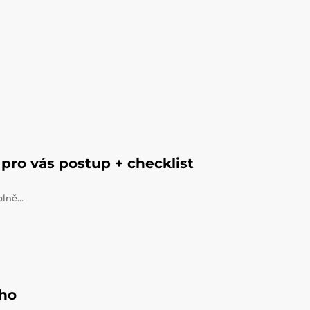
pro vás postup + checklist
úplně…
ého