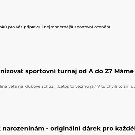
roků pro vás připravuji nejmodernější sportovní ocenění.
nizovat sportovní turnaj od A do Z? Máme 
iná věta na klubové schůzi: „Letos to vezmu já.“ V tu chvíli to zní 
 narozeninám - originální dárek pro každ