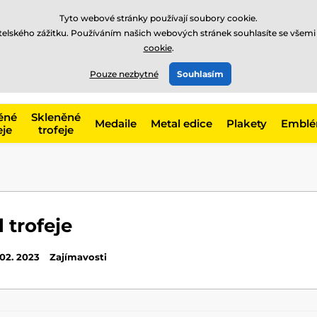
Tyto webové stránky používají soubory cookie.
atelského zážitku. Používáním našich webových stránek souhlasíte se všemi
cookie
.
775 400 255
offline
t, kategorie
Pouze nezbytné
Souhlasím
Zavolejte nám
(Po-Pá 8-17)
ěné
Skleněné
Medaile
Metal edice
Plakety
Embl
eje
trofeje
l trofeje
 02. 2023
Zajímavosti