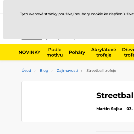
Doprava a platba
Prodejny
Kontakty
Blog
Tyto webové stránky používají soubory cookie ke zlepšení uživ
Např. produk
Podle
Akrylátové
Dřev
NOVINKY
Poháry
motivu
trofeje
trof
Úvod
Blog
Zajímavosti
Streetball trofeje
Streetbal
Martin Sojka
03.