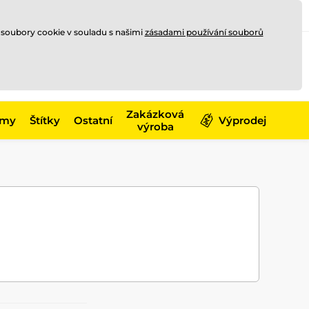
Registrace
Přihlásit se
CZK
 soubory cookie v souladu s našimi
zásadami používání souborů
0
Nakupte ještě za
10 000 Kč
0 Kč
a získejte
dopravu zdarma
Zakázková
émy
Štítky
Ostatní
Výprodej
výroba