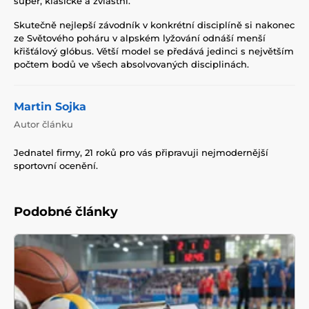
super, klasické a zvláštní.
Skutečně nejlepší závodník v konkrétní disciplíně si nakonec
ze Světového poháru v alpském lyžování odnáší menší
křišťálový glóbus. Větší model se předává jedinci s největším
počtem bodů ve všech absolvovaných disciplinách.
Martin Sojka
Autor článku
Jednatel firmy, 21 roků pro vás připravuji nejmodernější
sportovní ocenění.
Podobné články