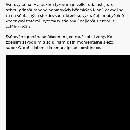
Světový pohár v alpském lyžování je velká událost, jež s
sebou přináší mnoho napínavých lyžařských klání. Závodí se
tu na věhlasných sjezdovkách, které se vyznačují neobyčejně
vedenými tratěmi. Tyto trasy zdolávají nejlepší sjezdaři z
celého světa.
Světového poháru se účastní nejen muži, ale i ženy. Ke
zdejším závodním disciplínám patří momentálně sjezd,
super G, obří slalom, slalom a alpské kombinace.