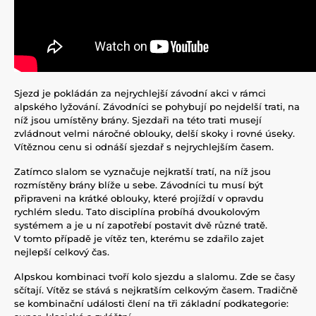
Sjezd je pokládán za nejrychlejší závodní akci v rámci
alpského lyžování. Závodníci se pohybují po nejdelší trati, na
níž jsou umístěny brány. Sjezdaři na této trati musejí
zvládnout velmi náročné oblouky, delší skoky i rovné úseky.
Vítěznou cenu si odnáší sjezdař s nejrychlejším časem.
Zatímco slalom se vyznačuje nejkratší tratí, na níž jsou
rozmístěny brány blíže u sebe. Závodníci tu musí být
připraveni na krátké oblouky, které projíždí v opravdu
rychlém sledu. Tato disciplína probíhá dvoukolovým
systémem a je u ní zapotřebí postavit dvě různé tratě.
V tomto případě je vítěz ten, kterému se zdařilo zajet
nejlepší celkový čas.
Alpskou kombinaci tvoří kolo sjezdu a slalomu. Zde se časy
sčítají. Vítěz se stává s nejkratším celkovým časem. Tradičně
se kombinační události člení na tři základní podkategorie: