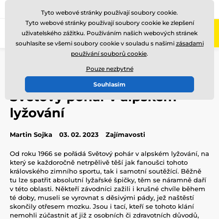
775 400 255
Zavolejte nám
(Po-Pá 8-17)
Tyto webové stránky používají soubory cookie.
Tyto webové stránky používají soubory cookie ke zlepšení
0
uživatelského zážitku. Používáním našich webových stránek
Menu
souhlasíte se všemi soubory cookie v souladu s našimi
zásadami
používání souborů cookie
.
Úvod
Blog
Zajímavosti
Světový pohár v alpském lyžování
Pouze nezbytné
Souhlasím
Světový pohár v alpském
lyžování
Martin Sojka
03. 02. 2023
Zajímavosti
Od roku 1966 se pořádá Světový pohár v alpském lyžování, na
který se každoročně netrpělivě těší jak fanoušci tohoto
královského zimního sportu, tak i samotní soutěžící. Běžně
tu lze spatřit absolutní lyžařské špičky, těm se náramně daří
v této oblasti. Někteří závodníci zažili i krušné chvíle během
té doby, museli se vyrovnat s děsivými pády, jež naštěstí
skončily otřesem mozku. Jsou i tací, kteří se tohoto klání
nemohli zúčastnit ať již z osobních či zdravotních důvodů,