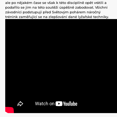
ale po nějakém čase se však k této disciplíně opět vrátili a
podařilo se jim na této soutěži úspěšně zabodovat. Všichni
závodníci podstupují před Světovým pohárem náročný
trénink zaměřující se na zlepšování dané lyžařské techniky.