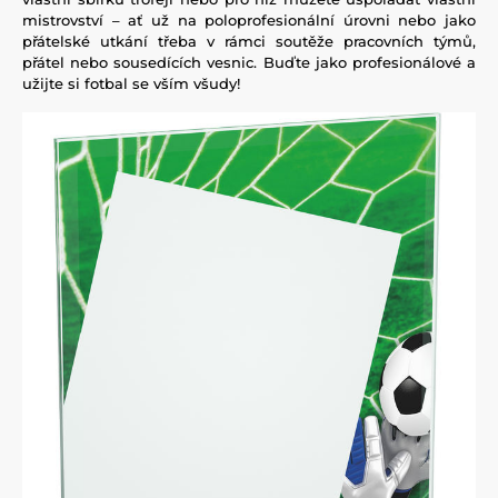
mistrovství – ať už na poloprofesionální úrovni nebo jako
přátelské utkání třeba v rámci soutěže pracovních týmů,
přátel nebo sousedících vesnic. Buďte jako profesionálové a
užijte si fotbal se vším všudy!