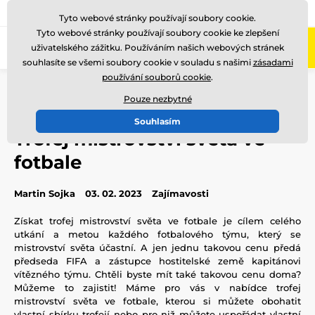
775 400 255
Zavolejte nám
(Po-Pá 8-17)
Tyto webové stránky používají soubory cookie.
Tyto webové stránky používají soubory cookie ke zlepšení
0
uživatelského zážitku. Používáním našich webových stránek
Menu
souhlasíte se všemi soubory cookie v souladu s našimi
zásadami
používání souborů cookie
.
Úvod
Blog
Zajímavosti
Trofej mistrovství světa ve fotbale
Pouze nezbytné
Souhlasím
Trofej mistrovství světa ve
fotbale
Martin Sojka
03. 02. 2023
Zajímavosti
Získat trofej mistrovství světa ve fotbale je cílem celého
utkání a metou každého fotbalového týmu, který se
mistrovství světa účastní. A jen jednu takovou cenu předá
předseda FIFA a zástupce hostitelské země kapitánovi
vítězného týmu. Chtěli byste mít také takovou cenu doma?
Můžeme to zajistit! Máme pro vás v nabídce trofej
mistrovství světa ve fotbale, kterou si můžete obohatit
vlastní sbírku trofejí nebo pro niž můžete uspořádat vlastní