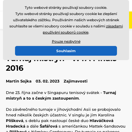
775 400 255
Zavolejte nám
(Po-Pá 8-17)
Tyto webové stránky používají soubory cookie.
Tyto webové stránky používají soubory cookie ke zlepšení
0
uživatelského zážitku. Používáním našich webových stránek
Menu
souhlasíte se všemi soubory cookie v souladu s našimi
zásadami
používání souborů cookie
.
Úvod
Blog
Zajímavosti
Turnaj mistryň - WTA Finals 2016
Pouze nezbytné
Souhlasím
Turnaj mistryň - WTA Finals
2016
Martin Sojka
03. 02. 2023
Zajímavosti
Dne 23. října začne v Singapuru tenisový svátek -
Turnaj
mistryň a to s českým zastoupením
.
Do závěrečného turnaje v jihovýchodní Asii se probojovalo
hned několik českých účastnic. V singlu je jím Karolína
Plíšková
, s deblu pak nastoupí české duo
Hlaváčková
Hradecká
a dále
Šafářová
s američankou Mattek-Sandsovou
a
Plíšková
s Němkou Gordesovou. Do turnaje se nakonec