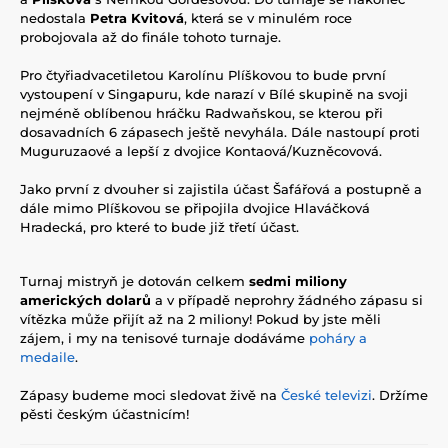
nedostala
Petra Kvitová
, která se v minulém roce
probojovala až do finále tohoto turnaje.
Pro čtyřiadvacetiletou Karolínu Plíškovou to bude první
vystoupení v Singapuru, kde narazí v Bílé skupině na svoji
nejméně oblíbenou hráčku Radwaňskou, se kterou při
dosavadních 6 zápasech ještě nevyhála. Dále nastoupí proti
Muguruzaové a lepší z dvojice Kontaová/Kuzněcovová.
Jako první z dvouher si zajistila účast Šafářová a postupně a
dále mimo Plíškovou se připojila dvojice Hlaváčková
Hradecká, pro které to bude již třetí účast.
Turnaj mistryň je dotován celkem
sedmi miliony
amerických dolarů
a v případě neprohry žádného zápasu si
vítězka může přijít až na 2 miliony! Pokud by jste měli
zájem, i my na tenisové turnaje dodáváme
poháry a
medaile
.
Zápasy budeme moci sledovat živě na
České televizi
. Držíme
pěsti českým účastnicím!