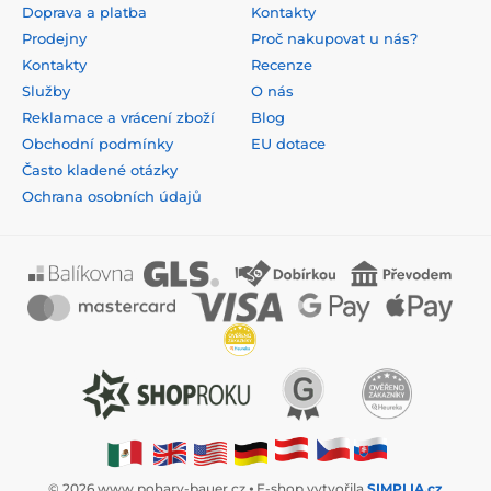
Doprava a platba
Kontakty
Prodejny
Proč nakupovat u nás?
Kontakty
Recenze
Služby
O nás
Reklamace a vrácení zboží
Blog
Obchodní podmínky
EU dotace
Často kladené otázky
Ochrana osobních údajů
© 2026 www.pohary-bauer.cz ⦁ E-shop vytvořila
SIMPLIA.cz