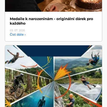
Medaile k narozeninám - originální dárek pro
každého
03. 07.
2026
Číst dále ›