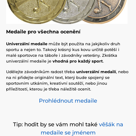
Medaile pro všechna ocenění
Univerzální medaile
může být použita na jakýkoliv druh
sportu a nejen to. Takový krásný kus kovu určitě potěší i
malé sportovce na táboře i závodníky veterány. Zkrátka
univerzální medaile je
vhodná pro každý sport
.
Udělejte závodníkům radost třeba
univerzální medailí
, nebo
na ni přidejte originální text, který bude spojený se
sportovním utkáním, kreativní soutěží, nebo jinou
příležitostí, kterou je třeba náležitě ocenit.
Prohlédnout medaile
Tip: hodit by se vám mohl také
věšák na
medaile se jménem