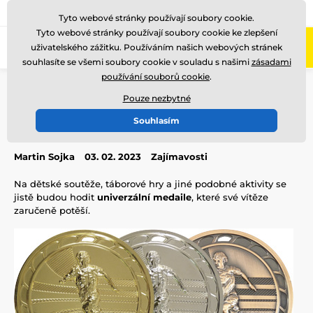
775 400 255
Zavolejte nám
(Po-Pá 8-17)
Tyto webové stránky používají soubory cookie.
Tyto webové stránky používají soubory cookie ke zlepšení
0
uživatelského zážitku. Používáním našich webových stránek
Menu
souhlasíte se všemi soubory cookie v souladu s našimi
zásadami
používání souborů cookie
.
Úvod
Blog
Zajímavosti
Univerzální medaile
Pouze nezbytné
Univerzální medaile
Souhlasím
Martin Sojka
03. 02. 2023
Zajímavosti
Na dětské soutěže, táborové hry a jiné podobné aktivity se
jistě budou hodit
univerzální medaile
, které své vítěze
zaručeně potěší.