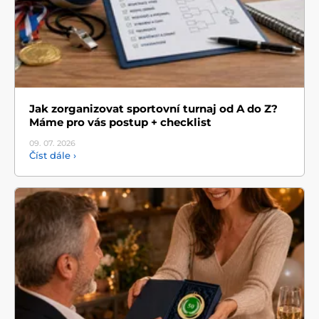
Jak zorganizovat sportovní turnaj od A do Z?
Máme pro vás postup + checklist
09. 07.
2026
Číst dále ›