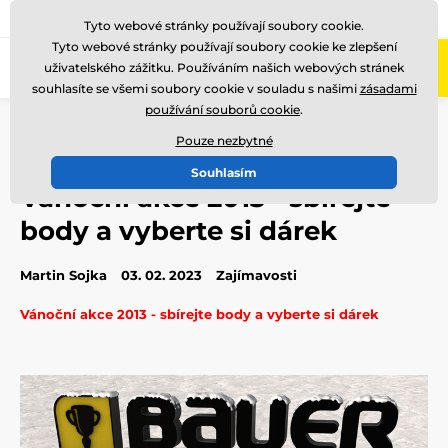
775 400 255
Zavolejte nám
(Po-Pá 8-17)
Tyto webové stránky používají soubory cookie.
Tyto webové stránky používají soubory cookie ke zlepšení
0
uživatelského zážitku. Používáním našich webových stránek
Menu
souhlasíte se všemi soubory cookie v souladu s našimi
zásadami
používání souborů cookie
.
Úvod
Blog
Zajímavosti
Vánoční akce 2013 - sbírejte body a vyberte si dárek
Pouze nezbytné
Souhlasím
Vánoční akce 2013 - sbírejte
body a vyberte si dárek
Martin Sojka
03. 02. 2023
Zajímavosti
Vánoční akce 2013 - sbírejte body a vyberte si dárek