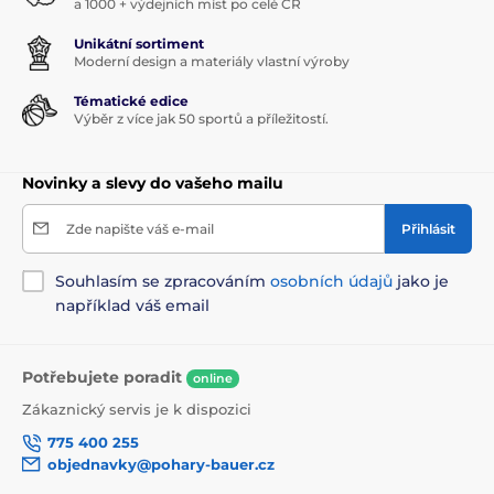
a 1000 + výdejních míst po celé ČR
Unikátní sortiment
Moderní design a materiály vlastní výroby
Tématické edice
Výběr z více jak 50 sportů a příležitostí.
Novinky a slevy do vašeho mailu
Zde napište váš e-mail
Přihlásit
Souhlasím se zpracováním
osobních údajů
jako je
například váš email
Potřebujete poradit
online
Zákaznický servis je k dispozici
775 400 255
objednavky@pohary-bauer.cz