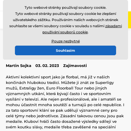
775 400 255
Zavolejte nám
(Po-Pá 8-17)
Tyto webové stránky používají soubory cookie.
Tyto webové stránky používají soubory cookie ke zlepšení
0
uživatelského zážitku. Používáním našich webových stránek
Menu
souhlasíte se všemi soubory cookie v souladu s našimi
zásadami
používání souborů cookie
.
Úvod
Blog
Zajímavosti
Věšák na medaile florbal
Pouze nezbytné
Věšák na medaile florbal
Souhlasím
Martin Sojka
03. 02. 2023
Zajímavosti
Aktivní kolektivní sport jako je florbal, má již v našich
končinách hlubokou tradici. Můžete ji znát ze Superligy
mužů, Extraligy žen, Euro Floorball Tour nebo jiných
významných utkání, která bývají často i ve sportovním
vysílání v televizi. Ale nejen profesionálové, ale i amatéři se
mohou účastnit mnoha soutěží a turnajů po celé republice. I
za tato sportovní klání se pak udělují významné ceny pro
celé týmy nebo jednotlivce. Zásadní takovou cenou jsou pak
medaile. Kluboví hráči často dosažené výsledky sdílejí ve
svém koutku slávy, medaile třeba zavěšené na speciální