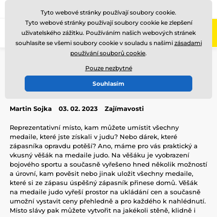
775 400 255
Zavolejte nám
(Po-Pá 8-17)
Tyto webové stránky používají soubory cookie.
Tyto webové stránky používají soubory cookie ke zlepšení
0
uživatelského zážitku. Používáním našich webových stránek
Menu
souhlasíte se všemi soubory cookie v souladu s našimi
zásadami
používání souborů cookie
.
Úvod
Blog
Zajímavosti
Věšák na medaile judo
Pouze nezbytné
Věšák na medaile judo
Souhlasím
Martin Sojka
03. 02. 2023
Zajímavosti
Reprezentativní místo, kam můžete umístit všechny
medaile, které jste získali v judu? Nebo dárek, které
zápasníka opravdu potěší? Ano, máme pro vás praktický a
vkusný věšák na medaile judo. Na věšáku je vyobrazení
bojového sportu a současně vyřešeno hned několik možností
a úrovní, kam pověsit nebo jinak uložit všechny medaile,
které si ze zápasu úspěšný zápasník přinese domů. Věšák
na medaile judo vyřeší prostor na ukládání cen a současně
umožní vystavit ceny přehledně a pro každého k nahlédnutí.
Místo slávy pak můžete vytvořit na jakékoli stěně, klidně i