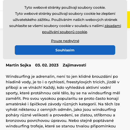
775 400 255
Zavolejte nám
(Po-Pá 8-17)
Tyto webové stránky používají soubory cookie.
Tyto webové stránky používají soubory cookie ke zlepšení
0
uživatelského zážitku. Používáním našich webových stránek
Menu
souhlasíte se všemi soubory cookie v souladu s našimi
zásadami
používání souborů cookie
.
Úvod
Blog
Zajímavosti
Windsurfing poháry
Pouze nezbytné
Windsurfing poháry
Souhlasím
Martin Sojka
03. 02. 2023
Zajímavosti
Windsurfing je adrenalin, není to jen klidné brouzdání po
hladině vody, je to i o rychlosti, freestylových tricích, jízdě v
příboji a ve vlnách! Každý, kdo vyhledává aktivní vodní
sporty, které protáhnou celé tělo, by se na windsurfing měl
zaměřit. Pro svou vysokou popularitu se proto často konají
amatérské i špičkové závody různých kategorií. Na těch lze
vyhrát některou z cenných odměn, jako jsou windsurfing
poháry různé velikosti a provedení, se zlatou, stříbrnou a
bronzovou povrchovou úpravou. Nebo stejně poptávané
windsurfing trofeje, které se stanou trvalou připomínkou