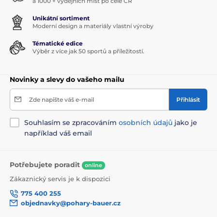
a 1000 + výdejních míst po celé ČR
Unikátní sortiment
Moderní design a materiály vlastní výroby
Tématické edice
Výběr z více jak 50 sportů a příležitostí.
Novinky a slevy do vašeho mailu
Zde napište váš e-mail
Přihlásit
Souhlasím se zpracováním
osobních údajů
jako je
například váš email
Potřebujete poradit
online
Zákaznický servis je k dispozici
775 400 255
objednavky@pohary-bauer.cz