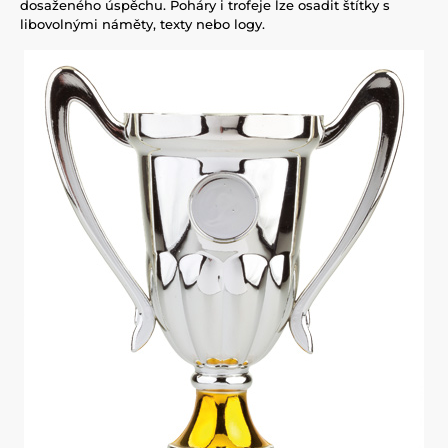
dosaženého úspěchu. Poháry i trofeje lze osadit štítky s
libovolnými náměty, texty nebo logy.