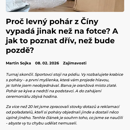
Proč levný pohár z Číny
vypadá jinak než na fotce? A
jak to poznat dřív, než bude
pozdě?
Martin Sojka
08. 02. 2026
Zajímavosti
Turnaj skončil. Sportovci stojí na pódiu. Vy rozbalujete krabice
s poháry - a první myšlenka, která vám projede hlavou,
je: tohle jsem neobjednával. Barva je oranžová místo zlaté.
Pohár se kýve a nedrží na podstavci. A do zahájení
ceremoniálu zbývá hodina.
Za více než 20 let jsme zpracovali stovky dotazů a reklamací
od pořadatelů, kteří si poháry objednali jinde a dostali něco
úplně jiného. Tenhle článek je souhrn toho, co jsme se naučili
- abyste vy tu chybu udělat nemuseli.