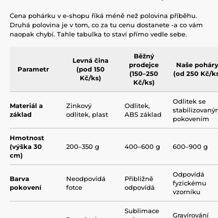
Cena pohárku v e-shopu říká méně než polovina příběhu.
Druhá polovina je v tom, co za tu cenu dostanete -a co vám
naopak chybí. Tahle tabulka to staví přímo vedle sebe.
Běžný
Levná čina
prodejce
Naše pohár
Parametr
(pod 150
(150–250
(od 250 Kč/k
Kč/ks)
Kč/ks)
Odlitek se
Materiál a
Zinkový
Odlitek,
stabilizovan
základ
odlitek, plast
ABS základ
pokovením
Hmotnost
(výška 30
200–350 g
400–600 g
600–900 g
cm)
Odpovídá
Barva
Neodpovídá
Přibližně
fyzickému
pokovení
fotce
odpovídá
vzorníku
Sublimace
Gravírování