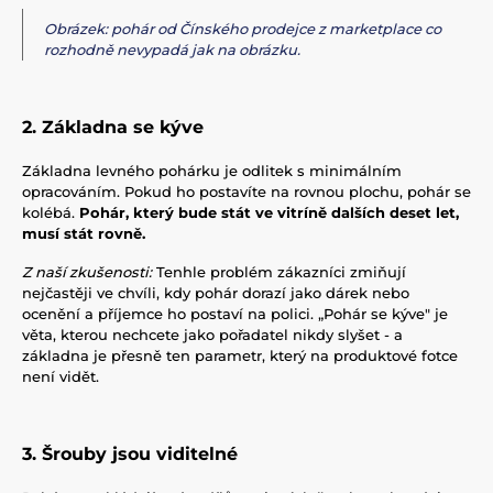
Obrázek: pohár od Čínského prodejce z marketplace co
rozhodně nevypadá jak na obrázku.
2. Základna se kýve
Základna levného pohárku je odlitek s minimálním
opracováním. Pokud ho postavíte na rovnou plochu, pohár se
kolébá.
Pohár, který bude stát ve vitríně dalších deset let,
musí stát rovně.
Z naší zkušenosti:
Tenhle problém zákazníci zmiňují
nejčastěji ve chvíli, kdy pohár dorazí jako dárek nebo
ocenění a příjemce ho postaví na polici. „Pohár se kýve" je
věta, kterou nechcete jako pořadatel nikdy slyšet - a
základna je přesně ten parametr, který na produktové fotce
není vidět.
3. Šrouby jsou viditelné