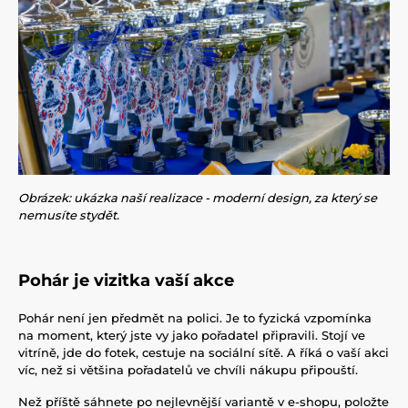
Obrázek: ukázka naší realizace - moderní design, za který se
nemusíte stydět.
Pohár je vizitka vaší akce
Pohár není jen předmět na polici. Je to fyzická vzpomínka
na moment, který jste vy jako pořadatel připravili. Stojí ve
vitríně, jde do fotek, cestuje na sociální sítě. A říká o vaší akci
víc, než si většina pořadatelů ve chvíli nákupu připouští.
Než příště sáhnete po nejlevnější variantě v e-shopu, položte