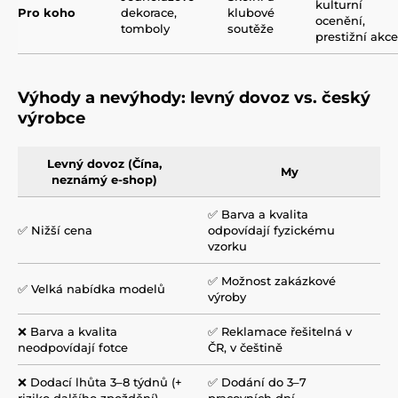
kulturní
Pro koho
dekorace,
klubové
ocenění,
tomboly
soutěže
prestižní akce
Výhody a nevýhody: levný dovoz vs. český
výrobce
Levný dovoz (Čína,
My
neznámý e-shop)
✅ Barva a kvalita
✅ Nižší cena
odpovídají fyzickému
vzorku
✅ Možnost zakázkové
✅ Velká nabídka modelů
výroby
❌ Barva a kvalita
✅ Reklamace řešitelná v
neodpovídají fotce
ČR, v češtině
❌ Dodací lhůta 3–8 týdnů (+
✅ Dodání do 3–7
riziko dalšího zpoždění)
pracovních dní