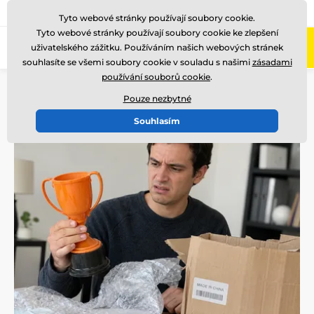
775 400 255
Zavolejte nám
(Po-Pá 8-17)
Tyto webové stránky používají soubory cookie.
Tyto webové stránky používají soubory cookie ke zlepšení
0
uživatelského zážitku. Používáním našich webových stránek
Menu
souhlasíte se všemi soubory cookie v souladu s našimi
zásadami
používání souborů cookie
.
Úvod
Blog
Zajímavosti
Proč levný pohár z Číny vypadá jinak než na fotce? A jak to
Pouze nezbytné
poznat dřív, než bude pozdě?
Souhlasím