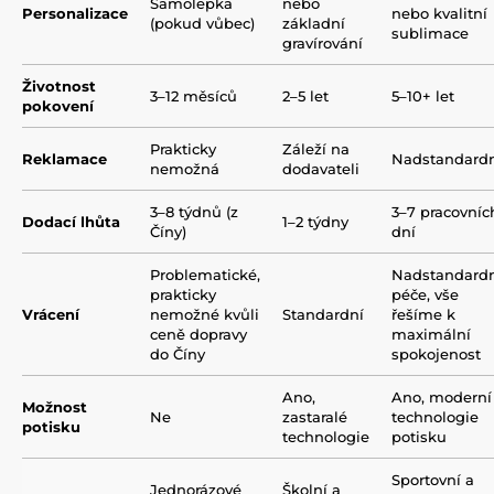
Samolepka
nebo
Personalizace
nebo kvalitní
(pokud vůbec)
základní
sublimace
gravírování
Životnost
3–12 měsíců
2–5 let
5–10+ let
pokovení
Prakticky
Záleží na
Reklamace
Nadstandard
nemožná
dodavateli
3–8 týdnů (z
3–7 pracovníc
Dodací lhůta
1–2 týdny
Číny)
dní
Problematické,
Nadstandard
prakticky
péče, vše
Vrácení
nemožné kvůli
Standardní
řešíme k
ceně dopravy
maximální
do Číny
spokojenost
Ano,
Ano, moderní
Možnost
Ne
zastaralé
technologie
potisku
technologie
potisku
Sportovní a
Jednorázové
Školní a