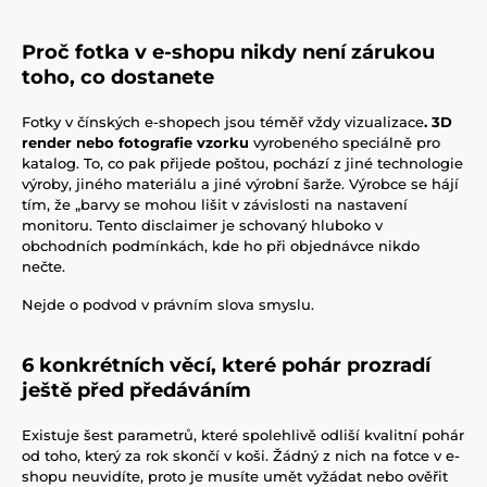
Proč fotka v e-shopu nikdy není zárukou
toho, co dostanete
Fotky v čínských e-shopech jsou téměř vždy vizualizace
. 3D
render nebo fotografie vzorku
vyrobeného speciálně pro
katalog. To, co pak přijede poštou, pochází z jiné technologie
výroby, jiného materiálu a jiné výrobní šarže. Výrobce se hájí
tím, že „barvy se mohou lišit v závislosti na nastavení
monitoru. Tento disclaimer je schovaný hluboko v
obchodních podmínkách, kde ho při objednávce nikdo
nečte.
Nejde o podvod v právním slova smyslu.
6 konkrétních věcí, které pohár prozradí
ještě před předáváním
Existuje šest parametrů, které spolehlivě odliší kvalitní pohár
od toho, který za rok skončí v koši. Žádný z nich na fotce v e-
shopu neuvidíte, proto je musíte umět vyžádat nebo ověřit