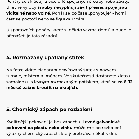
Poháry se skládají z více dílů spojených šrouby nebo závity.
U levné výroby
šrouby nevyplňují závit přesně, spoje jsou
viditelné nebo volné
. Pohár se po čase „pohybuje" - horní
část se pootočí nebo se figurka uvolní.
U sportovních poháry, které si někdo vezme domů a bude je
přenášet, je toto zásadní.
4. Rozmazaný upatlaný štítek
Na fotce vidíte elegantní gravírovaný štítek s názvem
turnaje, místem a jménem. Ve skutečnosti dostanete zlatou
samolepku s levným rozmazaným potiskem, která se
za 6–12
měsíců začne kroutit na okrajích.
5. Chemický zápach po rozbalení
Kvalitnější pokovení je bez zápachu.
Levné galvanické
pokovení na plastu nebo zinku
může mít po rozbalení
výrazný chemický zápach, který přetrvává několik dní.