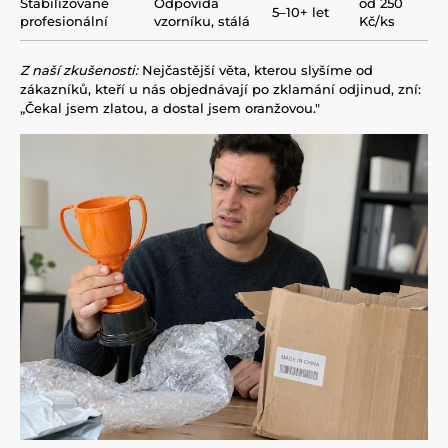
Stabilizované
Odpovídá
od 250
5–10+ let
profesionální
vzorníku, stálá
Kč/ks
Z naší zkušenosti:
Nejčastější věta, kterou slyšíme od
zákazníků, kteří u nás objednávají po zklamání odjinud, zní:
„Čekal jsem zlatou, a dostal jsem oranžovou."