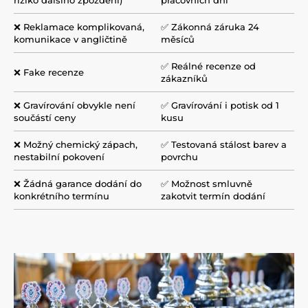
❌ Reklamace komplikovaná,
✅ Zákonná záruka 24
komunikace v angličtině
měsíců
✅ Reálné recenze od
❌ Fake recenze
zákazníků
❌ Gravírování obvykle není
✅ Gravírování i potisk od 1
součástí ceny
kusu
❌ Možný chemický zápach,
✅ Testovaná stálost barev a
nestabilní pokovení
povrchu
❌ Žádná garance dodání do
✅ Možnost smluvně
konkrétního termínu
zakotvit termín dodání