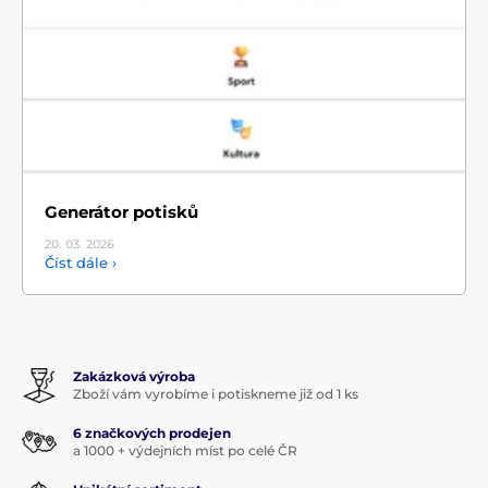
Generátor potisků
20. 03.
2026
Číst dále ›
Zakázková výroba
Zboží vám vyrobíme i potiskneme již od 1 ks
6 značkových prodejen
a 1000 + výdejních míst po celé ČR