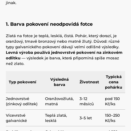
jinak.
1. Barva pokovení neodpovídá fotce
Zlatá na fotce je teplá, lesklá, čistá. Pohár, který dorazí, je
oranžový, tmavě bronzový nebo matně žlutý. Důvod: různé
typy galvanického pokovení dávají velmi odlišné výsledky.
Levná výroba používá jednovrstvé pokovení na zinkovém
odlitku
— výsledek je barva, která připomíná spíše mosaz
než zlato.
Typická
Výsledná
Typ pokovení
Životnost
cena
barva
pohárku
Jednovrstvé
Oranžovožlutá,
3–12
pod 150
(zinkový odlitek)
matná
měsíců
Kč/ks
Vícevrstvé
Teplá zlatá,
150–250
3–5 let
galvanické
lesklá
Kč/ks