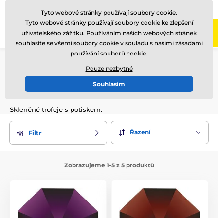
775 400 255
Zavolejte nám
(Po-Pá 8-17)
Tyto webové stránky používají soubory cookie.
Tyto webové stránky používají soubory cookie ke zlepšení
0
uživatelského zážitku. Používáním našich webových stránek
Menu
souhlasíte se všemi soubory cookie v souladu s našimi
zásadami
používání souborů cookie
.
Úvod
Skleněné trofeje
Skleněné trofeje s potiskem
CR3050-3054
Pouze nezbytné
Souhlasím
CR3050-3054
Skleněné trofeje s potiskem.
Řazení
Filtr
Zobrazujeme 1-5 z 5 produktů