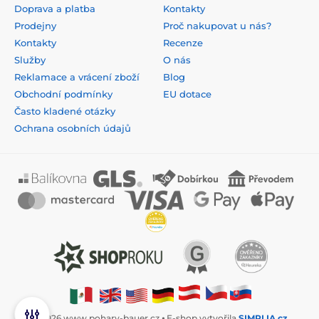
Doprava a platba
Kontakty
Prodejny
Proč nakupovat u nás?
Kontakty
Recenze
Služby
O nás
Reklamace a vrácení zboží
Blog
Obchodní podmínky
EU dotace
Často kladené otázky
Ochrana osobních údajů
© 2026 www.pohary-bauer.cz ⦁ E-shop vytvořila
SIMPLIA.cz