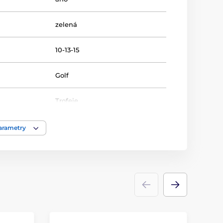
zelená
10-13-15
Golf
Trofeje
sklo
parametry
ace
barevný UV HQ potisk