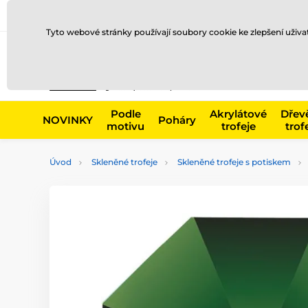
Doprava a platba
Prodejny
Kontakty
Blog
Tyto webové stránky používají soubory cookie ke zlepšení uživ
Např. produk
Podle
Akrylátové
Dřev
NOVINKY
Poháry
motivu
trofeje
trof
Úvod
Skleněné trofeje
Skleněné trofeje s potiskem