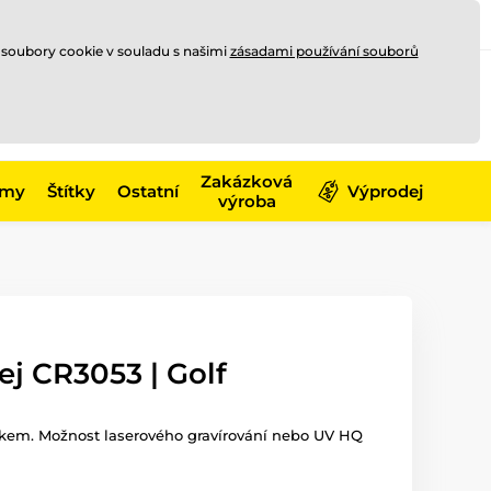
Registrace
Přihlásit se
CZK
 soubory cookie v souladu s našimi
zásadami používání souborů
0
Nakupte ještě za
10 000 Kč
0 Kč
a získejte
dopravu zdarma
Zakázková
émy
Štítky
Ostatní
Výprodej
výroba
ej CR3053 | Golf
iskem. Možnost laserového gravírování nebo UV HQ