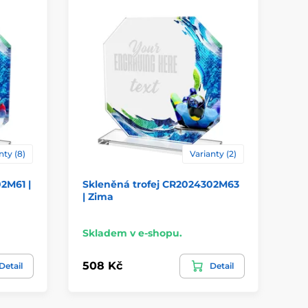
nty (8)
Varianty (2)
2M61 |
Skleněná trofej CR2024302M63
Sk
| Zima
Fo
Skladem v e-shopu.
Sk
508 Kč
41
Detail
Detail