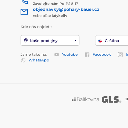
Zavolejte nám
Po-Pá 8-17
objednavky@pohary-bauer.cz
nebo pište
kdykoliv
Kde nás najdete
Naše prodejny
Čeština
Jsme také na:
Youtube
Facebook
I
WhatsApp