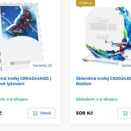
4 barvy
Varianty (1)
Varia
ěná trofej CRS4244M20 |
Skleněná trofej CR202430
vé lyžování
Biatlon
em v e-shopu.
Skladem v e-shopu.
č
508 Kč
Detail