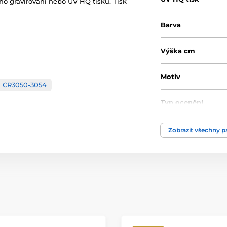
ho gravírování nebo UV HQ tisku. Tisk
Barva
Výška cm
Motiv
CR3050-3054
Typ ocenění
Materiál
Zobrazit všechny 
Způsob personaliz