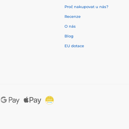
Proč nakupovat u nás?
Recenze
O nás
í
Blog
EU dotace