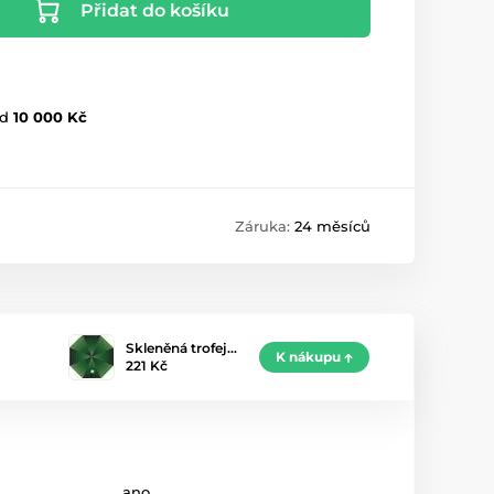
Přidat do košíku
d
10 000 Kč
Záruka:
24 měsíců
Skleněná trofej…
K nákupu
221 Kč
ano