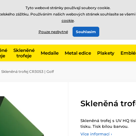
Tyto webové stránky používají soubory cookie.
atelského zážitku. Používáním našich webových stránek souhlasíte se všemi
cookie
.
775 400 255
offline
t, kategorie
Pouze nezbytné
Souhlasím
Zavolejte nám
(Po-Pá 8-17)
ěné
Skleněné
Medaile
Metal edice
Plakety
Embl
eje
trofeje
Skleněná trofej CR3053 | Golf
Skleněná trof
Skleněná trofej s UV HQ t
tisku. Tisk bílou barvou.
Více informací ›