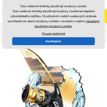
775 400 255
Zavolejte nám
(Po-Pá 8-17)
Tyto webové stránky používají soubory cookie.
Tyto webové stránky používají soubory cookie ke zlepšení
0
uživatelského zážitku. Používáním našich webových stránek
Menu
souhlasíte se všemi soubory cookie v souladu s našimi
zásadami
používání souborů cookie
.
Úvod
Dřevěné trofeje
RW
RW100
Pouze nezbytné
Souhlasím