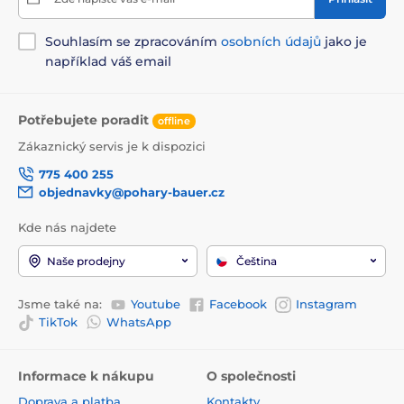
Souhlasím se zpracováním
osobních údajů
jako je
například váš email
Potřebujete poradit
offline
Zákaznický servis je k dispozici
775 400 255
objednavky@pohary-bauer.cz
Kde nás najdete
Naše prodejny
Čeština
Jsme také na:
Youtube
Facebook
Instagram
TikTok
WhatsApp
Informace k nákupu
O společnosti
Doprava a platba
Kontakty