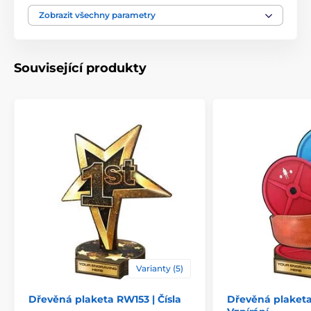
Motiv
Rybaření
Zobrazit všechny parametry
Typ ocenění
Plakety
Související produkty
Materiál
dřevo
Způsob personalizace
štítek
Varianty (5)
Dřevěná plaketa RW153 | Čísla
Dřevěná plaketa