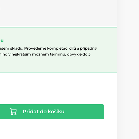
u
pu
našem skladu. Provedeme kompletaci dílů a případný
m ho v nejkratším možném termínu, obvykle do 3
Přidat do košíku