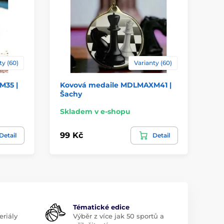
ty (60)
Varianty (60)
M35 |
Kovová medaile MDLMAXM41 |
Ko
Šachy
Hu
Skladem v e-shopu
Sk
99 Kč
99
Detail
Detail
Tématické edice
riály
Výběr z více jak 50 sportů a