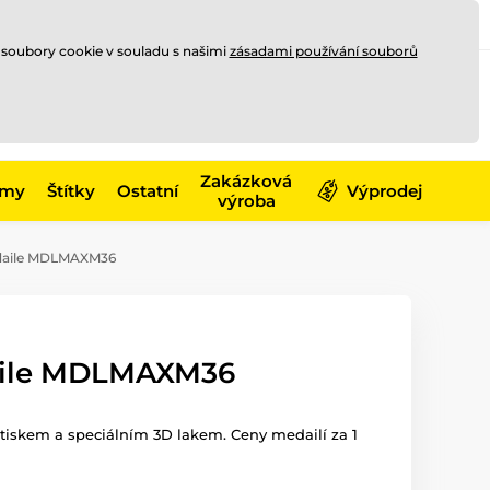
Registrace
Přihlásit se
CZK
 soubory cookie v souladu s našimi
zásadami používání souborů
0
Nakupte ještě za
10 000 Kč
0 Kč
a získejte
dopravu zdarma
Zakázková
émy
Štítky
Ostatní
Výprodej
výroba
aile MDLMAXM36
ile MDLMAXM36
iskem a speciálním 3D lakem. Ceny medailí za 1