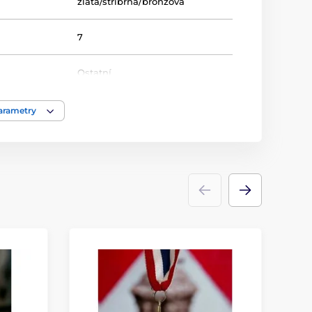
zlatá/stříbrná/bronzová
7
Ostatní
Medaile
parametry
kov