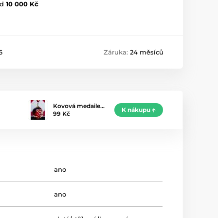
d
10 000 Kč
6
Záruka:
24 měsíců
Kovová medaile…
K nákupu
99 Kč
ano
ano