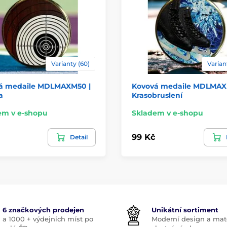
Varianty (60)
Varian
á medaile MDLMAXM50 |
Kovová medaile MDLMAX
a
Krasobruslení
em v e-shopu
Skladem v e-shopu
99 Kč
Detail
6 značkových prodejen
Unikátní sortiment
a 1000 + výdejních míst po
Moderní design a mate