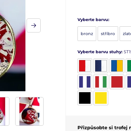
Vyberte barvu:
bronz
stříbro
zlat
Vyberte barvu stuhy:
ST1
Přizpůsobte si trofej