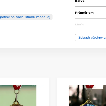
Barva
Průměr cm
potisk na zadní stranu medaile)
Motiv
Typ ocenění
Zobrazit všechny 
Materiál