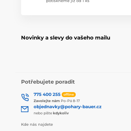
potiskneme již od 1 ks
Novinky a slevy do vašeho mailu
Potřebujete poradit
775 400 255
offline
Zavolejte nám
Po-Pá 8-17
objednavky@pohary-bauer.cz
nebo pište
kdykoliv
Kde nás najdete