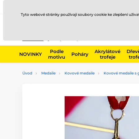
Doprava a platba
Prodejny
Kontakty
Blog
Tyto webové stránky používají soubory cookie ke zlepšení uživ
Např. produk
Podle
Akrylátové
Dřev
NOVINKY
Poháry
motivu
trofeje
trof
Úvod
Medaile
Kovové medaile
Kovové medaile s g