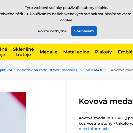
Tyto webové stránky používají soubory cookie.
atelského zážitku. Používáním našich webových stránek souhlasíte se všemi
cookie
.
775 400 255
offline
t, kategorie
Pouze nezbytné
Souhlasím
Zavolejte nám
(Po-Pá 8-17)
ěné
Skleněné
Medaile
Metal edice
Plakety
Embl
eje
trofeje
rafikou (UV potisk na zadní stranu medaile)
MDLMAX
Kovová med
Kovová meda
Kovová medaile s UVHQ pot
kus včetně stuhy - trikolóry.
Více informací ›