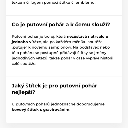
textem či logem pomocí štítku či emblému.
Způsob personalizace
štítek
,
potisk emblému
Co je putovní pohár a k čemu slouží?
Putovní pohár je trofej, která
nezůstává natrvalo u
jednoho vítěze
, ale po každém ročníku soutěže
„putuje“ k novému šampionovi. Na podstavec nebo
tělo poháru se postupně přidávají štítky se jmény
jednotlivých vítězů, takže pohár v čase vypráví historii
celé soutěže.
Jaký štítek je pro putovní pohár
nejlepší?
U putovních pohárů jednoznačně doporučujeme
kovový štítek s gravírováním
.