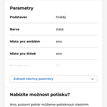
Luxusní celokovový pohár s poklicí a dřevěným
lakovaným podstavcem, v ceně poháru není
Parametry
zahrnuta cena štítku a emblému.
Podstavec
hnědý
Produkt je zařazen v kategoriích
Barva
zlatá
NOVINKY
Poháry
Putovní poháry
Místo pro emblém
ano
Místo pro štítek
ano
Průměr cm
26
Výška cm
83
Zobrazit všechny parametry
Typ ocenění
Poháry
Nabízíte možnost potisku?
Materiál
kov
,
dřevo
Ano, putovní pohár můžeme potisknout vlastním