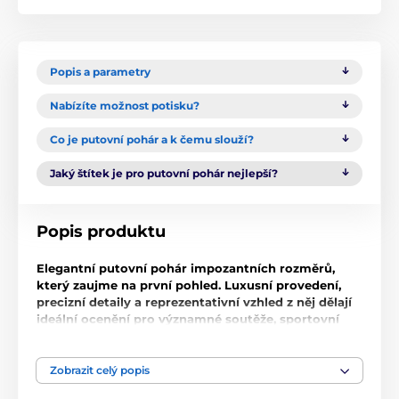
Popis a parametry
Nabízíte možnost potisku?
Co je putovní pohár a k čemu slouží?
Jaký štítek je pro putovní pohár nejlepší?
Popis produktu
Elegantní putovní pohár impozantních rozměrů,
který zaujme na první pohled. Luxusní provedení,
precizní detaily a reprezentativní vzhled z něj dělají
ideální ocenění pro významné soutěže, sportovní
události i prestižní firemní akce. Díky své velikosti a
dominantnímu designu se stane skutečnou
chloubou každého vítěze i celé soutěže.
Zobrazit celý popis