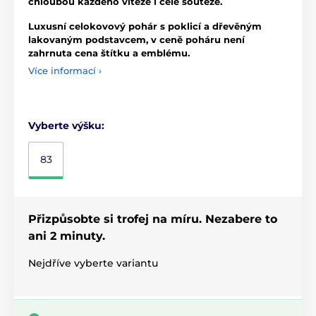
chloubou každého vítěze i celé soutěže.
Luxusní celokovový pohár s poklicí a dřevěným
lakovaným podstavcem, v ceně poháru není
zahrnuta cena štítku a emblému.
Více informací ›
Vyberte výšku:
83
Přizpůsobte si trofej na míru. Nezabere to
ani 2 minuty.
Nejdříve vyberte variantu