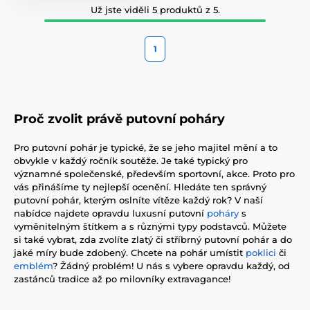
Už jste viděli 5 produktů z 5.
1
Proč zvolit právě putovní poháry
Pro putovní pohár je typické, že se jeho majitel mění a to
obvykle v každý ročník soutěže. Je také typický pro
významné společenské, především sportovní, akce. Proto pro
vás přinášíme ty nejlepší ocenění. Hledáte ten správný
putovní pohár, kterým oslníte vítěze každý rok? V naší
nabídce najdete opravdu luxusní putovní
poháry
s
vyměnitelným štítkem a s různými typy podstavců. Můžete
si také vybrat, zda zvolíte zlatý či stříbrný putovní pohár a do
jaké míry bude zdobený. Chcete na pohár umístit
poklici
či
emblém
? Žádný problém! U nás s vybere opravdu každý, od
zastánců tradice až po milovníky extravagance!