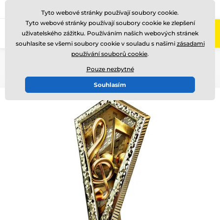
775 400 255
Zavolejte nám
(Po-Pá 8-17)
Tyto webové stránky používají soubory cookie.
Tyto webové stránky používají soubory cookie ke zlepšení
0
uživatelského zážitku. Používáním našich webových stránek
Menu
souhlasíte se všemi soubory cookie v souladu s našimi
zásadami
používání souborů cookie
.
Úvod
Akrylátové trofeje
AY1
Pouze nezbytné
Souhlasím