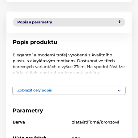
Popis a parametry
Popis produktu
Elegantní a moderní trofej vyrobená z kvalitního
plastu s akrylátovým motivem. Dostupná ve třech
barevných variantách o výšce 27cm. Na spodní část lze
přidat štítek, není zahrnuto v ceně poháru.
Zobrazit celý popis
Produkt je zařazen v kategoriích
Hudba
AY1
AY1
Parametry
Barva
zlatá/stříbrná/bronzová
Místo pro štítek
ano