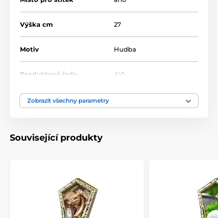
Výška cm
27
Motiv
Hudba
Produktová řada
AY1
Typ ocenění
Trofeje
Zobrazit všechny parametry
Materiál
akrylát
,
plast
Související produkty
Způsob personalizace
štítek